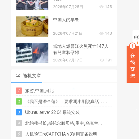
2026年07月25日
145
中国人的早餐
2026年07月21日
148
电
+1
當地人爆晉江火災死亡147人
在
有兒童和孕婦
2026年07月17日
191
W
随机文章
1
旅
游
,
中
国
,
河
北
2
《
我
不
是
潘
金
蓮
》
：
要
求
馮
小
剛
說
真
話
，
.
.
.
3
U
b
u
n
t
u
s
e
r
v
e
r
2
2
.
0
4
系
统
安
装
4
北
约
秘
书
长
,
斯
托
尔
滕
贝
格
,
重
申
,
乌
克
兰
.
.
.
5
人
机
验
证
r
e
C
A
P
T
C
H
A
v
3
使
用
完
备
说
明