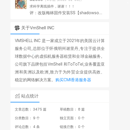
求科学离线插件，谢谢！！！
评：改版梅林固件安装SS【shadowsocks】科学上网插件教程
关于VmShell INC
VMSHELL INC 是一家成立于2021年的美国云计算
服务公司,总部位于怀俄明州谢里丹,专注于提供全
球数据中心的虚拟机服务器租赁和全球金融服务。
公司旗下品牌包括VmShell 和ToToTel,业务覆盖亚
洲和美洲以及欧洲,致力于为外贸企业提供高效、
稳定的网络解决方案。
购买CMI香港服务器
站点统计
文章总数： 3475 篇
草稿数目： 8 篇
分类数目： 9 个
独立页面： 0 个
评论总数： 4 条
链接总数： 0 个