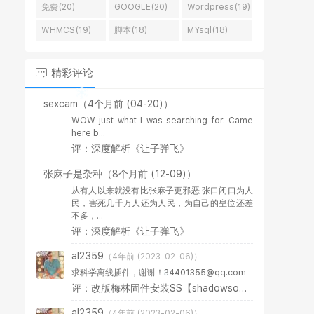
免费(20)
GOOGLE(20)
Wordpress(19)
WHMCS(19)
脚本(18)
MYsql(18)
精彩评论
sexcam
（4个月前 (04-20)）
WOW just what I was searching for. Came
here b...
评：深度解析《让子弹飞》
张麻子是杂种
（8个月前 (12-09)）
从有人以来就没有比张麻子更邪恶 张口闭口为人
民，害死几千万人还为人民，为自己的皇位还差
不多，...
评：深度解析《让子弹飞》
al2359
（4年前 (2023-02-06)）
求科学离线插件，谢谢！34401355@qq.com
评：改版梅林固件安装SS【shadowsocks】科学上网插件教程
al2359
（4年前 (2023-02-06)）