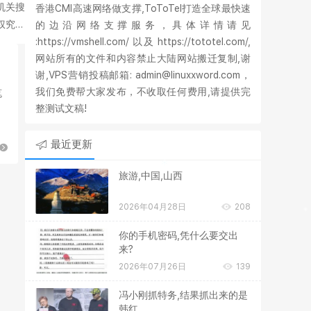
机关搜
香港CMI高速网络做支撑,ToToTel打造全球最快速
权究竟
的边沿网络支撑服务，具体详情请见
:https://vmshell.com/ 以及 https://tototel.com/,
网站所有的文件和内容禁止大陆网站搬迁复制,谢
谢,VPS营销投稿邮箱: admin@linuxxword.com，
我们免费帮大家发布，不收取任何费用,请提供完
笔
整测试文稿!
最近更新
旅游,中国,山西
2026年04月28日
208
你的手机密码,凭什么要交出
来?
2026年07月26日
139
冯小刚抓特务,结果抓出来的是
韩红