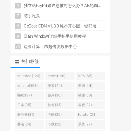
6
独
立
站
P
a
y
P
a
l
账
户
总
被
封
怎
么
办
？
A
B
轮
询
.
.
.
7
随
手
吃
瓜
8
G
o
E
d
g
e
C
D
N
v
1
.
3
.
9
纯
净
开
心
版
一
键
部
署
.
.
.
9
C
l
a
s
h
W
i
n
d
o
w
s
详
细
手
把
手
使
用
教
程
10
边
缘
计
算
：
跨
越
传
统
数
据
中
心
热门标签
soledad(120)
news(120)
VPS(65)
vmshell(63)
安装(44)
美国(44)
linux(37)
使用(36)
搭建(36)
日本(35)
如何(33)
教程(32)
服务器(31)
中国(25)
tototel(24)
香港(24)
下载(22)
系统(22)