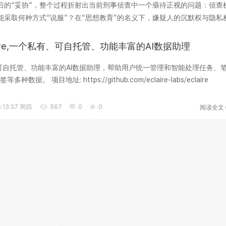
后的“妥协”，整个过程折射出当前刑事侦查中一个亟待正视的问题：侦查
采取何种方式“说服”？在“思想教育”的名义下，嫌疑人的沉默权与隐私
工具，它承...
aire,一个私有、可自托管、功能丰富的AI数据助理
私有、可自托管、功能丰富的AI数据助理，帮助用户统一管理和智能处理任务、
记、文档、照片和书签等多种数据。 项目地址: https://github.com/eclaire-labs/eclaire
阅读全文
:13:37 周四
567
0
0