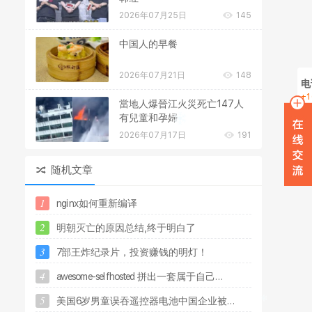
2026年07月25日
145
中国人的早餐
2026年07月21日
148
电
+1
當地人爆晉江火災死亡147人
在
有兒童和孕婦
2026年07月17日
191
W
随机文章
1
n
g
i
n
x
如
何
重
新
编
译
2
明
朝
灭
亡
的
原
因
总
结
,
终
于
明
白
了
3
7
部
王
炸
纪
录
片
，
投
资
赚
钱
的
明
灯
！
4
a
w
e
s
o
m
e
-
s
e
l
f
h
o
s
t
e
d
拼
出
一
套
属
于
自
己
.
.
.
5
美
国
6
岁
男
童
误
吞
遥
控
器
电
池
中
国
企
业
被
.
.
.