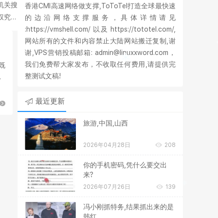
机关搜
香港CMI高速网络做支撑,ToToTel打造全球最快速
权究竟
的边沿网络支撑服务，具体详情请见
:https://vmshell.com/ 以及 https://tototel.com/,
网站所有的文件和内容禁止大陆网站搬迁复制,谢
谢,VPS营销投稿邮箱: admin@linuxxword.com，
我们免费帮大家发布，不收取任何费用,请提供完
既
整测试文稿!
的
最近更新
旅游,中国,山西
2026年04月28日
208
你的手机密码,凭什么要交出
来?
2026年07月26日
139
冯小刚抓特务,结果抓出来的是
韩红