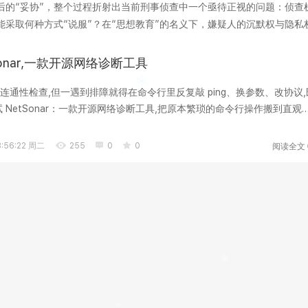
后的“妥协”，整个过程折射出当前刑事侦查中一个亟待正视的问题：侦查
采取何种方式“说服”？在“思想教育”的名义下，嫌疑人的沉默权与隐私
工具，它承...
Sonar,一款开源网络诊断工具
连通性检查,但一遇到排障就得在命令行里反复敲 ping、换参数、改协议,
 NetSonar：一款开源网络诊断工具,把原本繁琐的命令行操作搬到直观
..
阅读全文
:56:22 周二
255
0
0