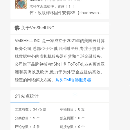
求科学离线插件，谢谢！！！
评：改版梅林固件安装SS【shadowsocks】科学上网插件教程
关于VmShell INC
VMSHELL INC 是一家成立于2021年的美国云计算
服务公司,总部位于怀俄明州谢里丹,专注于提供全
球数据中心的虚拟机服务器租赁和全球金融服务。
公司旗下品牌包括VmShell 和ToToTel,业务覆盖亚
洲和美洲以及欧洲,致力于为外贸企业提供高效、
稳定的网络解决方案。
购买CMI香港服务器
站点统计
文章总数： 3475 篇
草稿数目： 8 篇
分类数目： 9 个
独立页面： 0 个
评论总数： 4 条
链接总数： 0 个