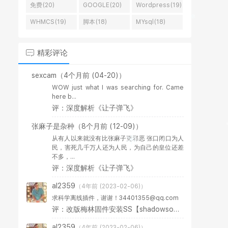
免费(20)
GOOGLE(20)
Wordpress(19)
WHMCS(19)
脚本(18)
MYsql(18)
精彩评论
sexcam
（4个月前 (04-20)）
WOW just what I was searching for. Came
here b...
评：深度解析《让子弹飞》
张麻子是杂种
（8个月前 (12-09)）
从有人以来就没有比张麻子更邪恶 张口闭口为人
民，害死几千万人还为人民，为自己的皇位还差
不多，...
评：深度解析《让子弹飞》
al2359
（4年前 (2023-02-06)）
求科学离线插件，谢谢！34401355@qq.com
评：改版梅林固件安装SS【shadowsocks】科学上网插件教程
al2359
（4年前 (2023-02-06)）