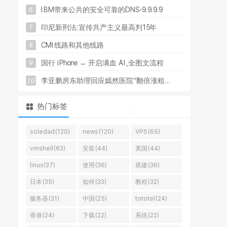
6
I
B
M
带
来
公
共
的
安
全
可
靠
的
D
N
S
-
9
.
9
.
9
.
9
7
印
尼
新
刑
法
:
宣
传
共
产
主
义
最
高
判
1
5
年
8
C
M
I
线
路
和
其
他
线
路
9
国
行
i
P
h
o
n
e
→
开
启
满
血
A
I
,
全
图
文
流
程
10
李
亚
鹏
房
东
助
理
回
应
嫣
然
医
院
“
翻
倍
涨
租
.
.
.
热门标签
soledad(120)
news(120)
VPS(65)
vmshell(63)
安装(44)
美国(44)
linux(37)
使用(36)
搭建(36)
日本(35)
如何(33)
教程(32)
服务器(31)
中国(25)
tototel(24)
香港(24)
下载(22)
系统(22)