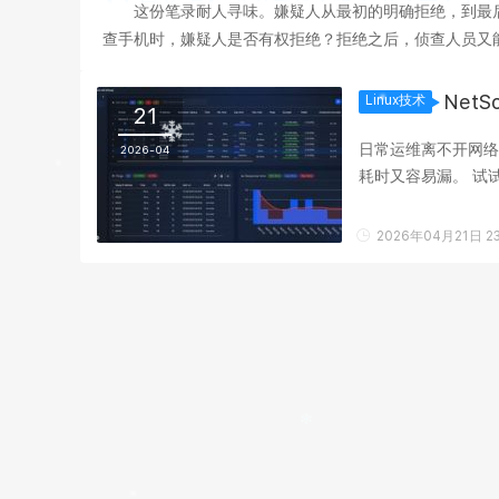
这份笔录耐人寻味。嫌疑人从最初的明确拒绝，到最
查手机时，嫌疑人是否有权拒绝？拒绝之后，侦查人员又能
获得了多大程度的保障？ 智能手机早已不是单纯的通讯
Net
Linux技术
21
日常运维离不开网络
2026-04
耗时又容易漏。 试试
图形界面里,让网络检.
2026年04月21日 23