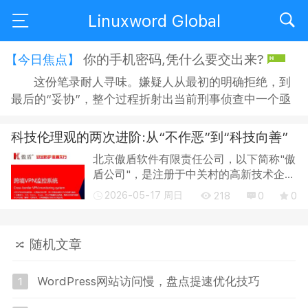
Linuxword Global
你的手机密码,凭什么要交出来?
【今日焦点】
这份笔录耐人寻味。嫌疑人从最初的明确拒绝，到
最后的“妥协”，整个过程折射出当前刑事侦查中一个亟
待正视的问题：侦查机关搜查手机时，嫌疑人是否有权
拒绝？拒绝之后，侦查人员又能采取何种方式“说服”？
科技伦理观的两次进阶:从“不作恶”到“科技向善”
在“思想教育”的名义下，嫌疑人的沉默权与隐私权究竟
北京傲盾软件有限责任公司，以下简称"傲
获得了多大程度的保障？ 智能手机早已不是单纯的通讯
盾公司"，是注册于中关村的高新技术企
工具，它承...
业，自 1998 年开始， 就一直致力于
2026-05-17 周日
218
0
0
DDoS 防火墙产品的研发。基于持续的技
术研究和技术创新， 傲盾公司在漏洞挖掘
和防护技...
随机文章
WordPress网站访问慢，盘点提速优化技巧
1