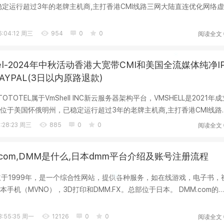
稳定运行超过3年的老牌主机商,主打香港CMI线路三网大陆直连优化网络虚
灵动PVE...
阅读全文
:04:12 周三
954
0
0
oTel-2024年中秋活动香港大宽带CMI和美国全流媒体纯净I
AYPAL(3日以内原路退款)
me}: TOTOTEL属于VmShell INC新云服务器架构平台，VMSHELL是2021年
位于美国怀俄明州，已稳定运行超过3年的老牌主机商,主打香港CMI线路
拟...
阅读全文
:28:23 周三
885
0
0
.com,DMM是什么,日本dmm平台介绍及账号注册流程
成立于1999年，是一个综合性网站，提供各种服务，如在线游戏，电子书，
手机（MVNO），3D打印和DMM.FX。总部位于日本。 DMM.com的
物，...
阅读全文
:55:35 周一
12126
0
0