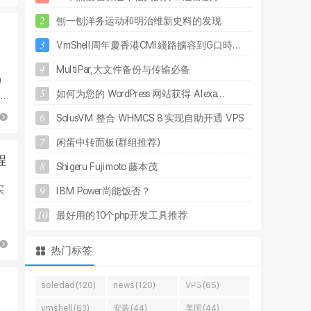
2
刨
一
刨
洋
务
运
动
和
明
治
维
新
史
料
的
发
现
3
V
m
S
h
e
l
l
周
年
慶
香
港
C
M
I
綫
路
擴
容
到
G
口
時
.
.
.
4
M
u
l
t
i
P
a
r
,
大
文
件
备
份
与
传
输
必
备
n
5
如
何
为
您
的
W
o
r
d
P
r
e
s
s
网
站
获
得
A
l
e
x
a
.
.
.
持
6
S
o
l
u
s
V
M
整
合
W
H
M
C
S
8
实
现
自
助
开
通
V
P
S
7
闲
蛋
中
转
面
板
(
群
组
推
荐
)
程
8
S
h
i
g
e
r
u
F
u
j
i
m
o
t
o
藤
本
茂
9
买
I
B
M
P
o
w
e
r
尚
能
饭
否
？
10
最
好
用
的
1
0
个
p
h
p
开
发
工
具
推
荐
热门标签
soledad(120)
news(120)
VPS(65)
vmshell(63)
安装(44)
美国(44)