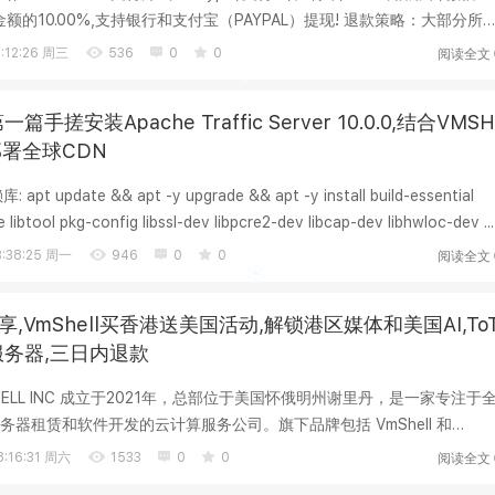
金额的10.00%,支持银行和支付宝（PAYPAL）提现! 退款策略：大部分所
日新...
阅读全文
:12:26 周三
536
0
0
篇手搓安装Apache Traffic Server 10.0.0,结合VMSH
L部署全球CDN
update && apt -y upgrade && apt -y install build-essential
ibtool pkg-config libssl-dev libpcre2-dev libcap-dev libhwloc-dev ...
阅读全文
:38:25 周一
946
0
0
享,VmShell买香港送美国活动,解锁港区媒体和美国AI,To
国服务器,三日内退款
VMSHELL INC 成立于2021年，总部位于美国怀俄明州谢里丹，是一家专注于
器租赁和软件开发的云计算服务公司。旗下品牌包括 VmShell 和
亚洲和美洲...
阅读全文
:16:31 周六
1533
0
0