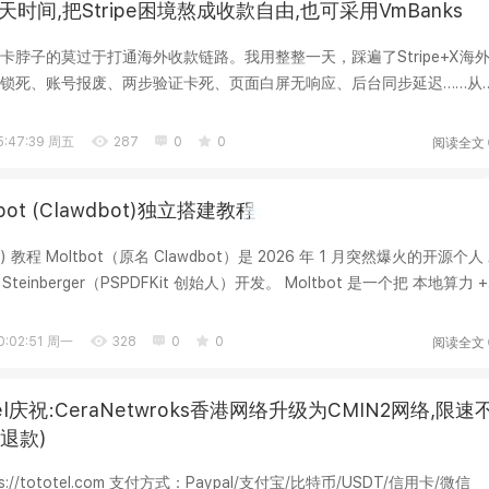
天时间,把Stripe困境熬成收款自由,也可采用VmBanks
卡脖子的莫过于打通海外收款链路。我用整整一天，踩遍了Stripe+X海
锁死、账号报废、两步验证卡死、页面白屏无响应、后台同步延迟……从
...
阅读全文
:47:39 周五
287
0
0
tbot (Clawdbot)独立搭建教程
bot) 教程 Moltbot（原名 Clawdbot）是 2026 年 1 月突然爆火的开源个人 
Steinberger（PSPDFKit 创始人）开发。 Moltbot 是一个把 本地算力 +
阅读全文
:02:51 周一
328
0
0
Tel庆祝:CeraNetwroks香港网络升级为CMIN2网络,限速
退款)
ps://tototel.com 支付方式：Paypal/支付宝/比特币/USDT/信用卡/微信