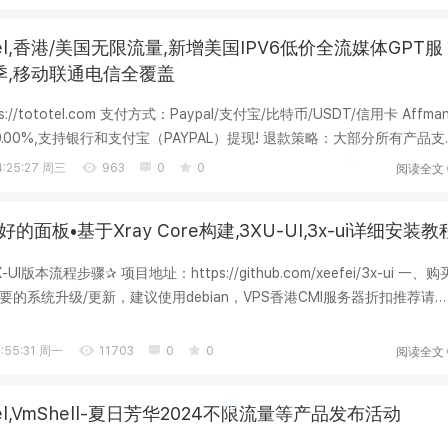
Tel,香港/美国无限流量,新增美国IPV6低价全流媒体GPT服
D/季,移动联通电信全覆盖
s://tototel.com 支付方式：Paypal/支付宝/比特币/USDT/信用卡 Affma
.00%,支持银行和支付宝（PAYPAL）提现! 退款策略：大部分所有产品支
 ...
阅读全文
:25:27 周三
963
0
0
的面板•基于Xray Core构建,3XU-UI,3x-ui详细安装教
版本流程步骤✰ 项目地址：https://github.com/xeefei/3x-ui 一、购
要的系统升级/更新，建议使用debian，VPS香港CMI服务器折扣推荐请
com/...
阅读全文
:55:31 周一
11703
0
0
Tel,VmShell-夏日芳华2024不限流量等产品发布活动