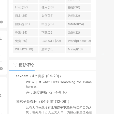
linux(37)
使用(36)
搭建(36)
美
日本(35)
如何(33)
教程(32)
服务器(31)
中国(25)
tototel(24)
香港(24)
下载(22)
系统(22)
动
免费(20)
GOOGLE(20)
Wordpress(19)
WHMCS(19)
脚本(18)
MYsql(18)
n
持
精彩评论
sexcam
（4个月前 (04-20)）
WOW just what I was searching for. Came
here b...
评：深度解析《让子弹飞》
义
张麻子是杂种
（8个月前 (12-09)）
从有人以来就没有比张麻子更邪恶 张口闭口为人
民，害死几千万人还为人民，为自己的皇位还差