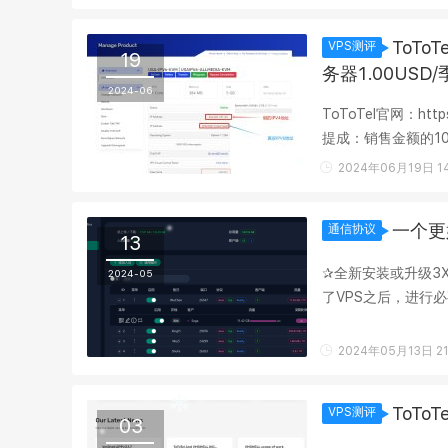
ToTo
VPS测评
19
务器1.00US
2024-06
ToToTel官网：http
提成：销售金额的10
原路退款在3日新购以内
2024年06月19日 14
一个更好
通信协议
13
✰全新安装或升级3X-UI
2024-05
了VPS之后，进行必
见： https://vmshell.
2024年05月13日 21
ToTo
VPS测评
03