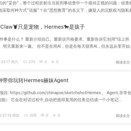
后的“妥协”，整个过程折射出当前刑事侦查中一个亟待正视的问题：侦查
采取何种方式“说服”？在“思想教育”的名义下，嫌疑人的沉默权与隐私
工具，它承...
nClaw🦞只是宠物，Hermes🐎是孩子
一件事是什么？ 重新介绍自己。重新说风格要求。重新告诉它别用"综上所
窗。明天重新来一遍。 你不是在用AI，你是在每天驯养AI，但永远从零开始
...
阅读全文
:22:17 周六
273
0
0
带你玩转Hermes赫妹Agent
: https://github.com/chinapxe/sketchshotHermes , Agent,非常
...
阅读全文
:37:13 周四
358
0
0