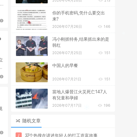
2026年04月28日
213
你的手机密码,凭什么要交出
来?
2026年07月26日
146
P
冯小刚抓特务,结果抓出来的是
韩红
2026年07月25日
151
成立
中国人的早餐
三
2026年07月21日
151
當地人爆晉江火災死亡147人
有兒童和孕婦
2026年07月17日
196
视
核
随机文章
1
3
7
个
热
搜
在
讲
述
年
轻
人
的
打
工
造
富
故
事