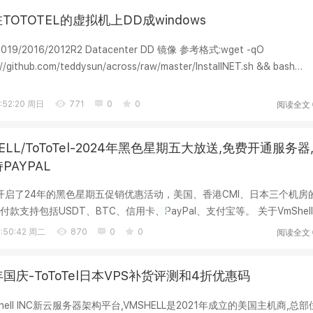
TOTOTEL的虚拟机上DD成windows
2019/2016/2012R2 Datacenter DD 镜像 参考格式:wget -qO
s://github.com/teddysun/across/raw/master/InstallNET.sh && bash
..
阅读全文
:52:20 周日
771
0
0
ELL/ToToTel-2024年黑色星期五大放送,免费开通服务器
PAYPAL
ToTel开启了24年的黑色星期五促销优惠活动，美国、香港CMI、日本三个机房
款支持包括USDT、BTC、信用卡、PayPal、支付宝等。 关于VmShell
港CMI线...
阅读全文
:50:42 周二
870
0
0
年国庆-ToToTel日本VPS补货评测和4折优惠码
Shell INC新云服务器架构平台,VMSHELL是2021年成立的美国主机商,总部