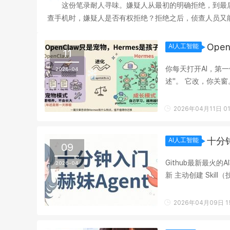
这份笔录耐人寻味。嫌疑人从最初的明确拒绝，到最
查手机时，嫌疑人是否有权拒绝？拒绝之后，侦查人员又能
获得了多大程度的保障？ 智能手机早已不是单纯的通讯
Ope
AI人工智能
11
你每天打开AI，第
2026-04
述"。 它改，你关
2026年2月，Nous Re
2026年04月11日 01
十分钟
AI人工智能
09
Github最新最火的AI项目
2026-04
新 主动创建 Skill（技能） 它会在对话过程中,自动把值得复用的任务总结成一个小笔记
（Skill）,相当于自己写
2026年04月09日 15