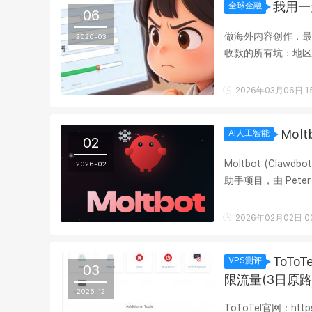
我用一
全球金融
06
做海外内容创作，最
2026-03
收款的所有坑：地区
复崩溃到终于丝滑跑通
2026年03月06日 15
Mol
AI人工智能
02
Moltbot (Clawd
2026-02
助手项目，由 Peter 
大模型 Agent 自动...
2026年02月02日 00
ToTo
VPS测评
03
限流量(3日原路
2025-12
ToToTel官网：htt