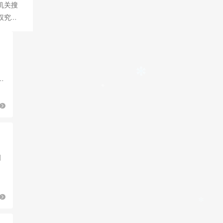
机关搜
权究竟
。
创