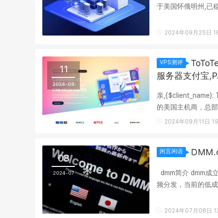
于美国怀俄明州,已
拟主机,TOTOTEL采用
2024年09月25日 16
ToT
VPS测评
11
服务器支付宝,P
2024-09
亲,{$client_na
的美国主机商，总部
网大陆直连优化网络虚
2024年09月11日 19
DMM
闲言闲语
08
dmm简介 dmm
2024-07
频分发，当前的低成本
心业务领域包括在线购
2024年07月08日 13