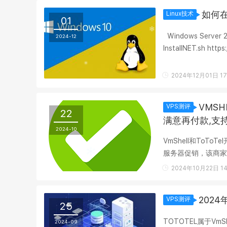
如何在
Linux技术
01
Windows Server 
2024-12
InstallNET.sh http
InstallNET.sh -dd "h.
2024年12月01日 17
VMSH
VPS测评
22
满意再付款,支持
2024-10
VmShell和To
服务器促销，该商家付
INC ,VmShell提供香
2024年10月22日 14
2024
VPS测评
25
TOTOTEL属于Vm
2024-09