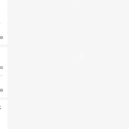
外
反
AI
不