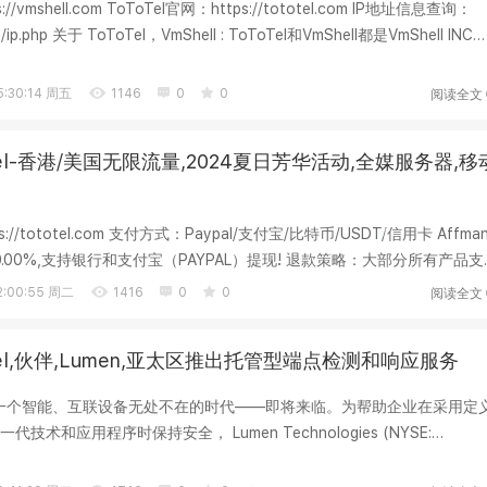
://vmshell.com ToToTel官网：https://tototel.com IP地址信息查询：
com/ip.php 关于 ToToTel，VmShell : ToToTel和VmShell都是VmShell INC
...
阅读全文
:30:14 周五
1146
0
0
Tel-香港/美国无限流量,2024夏日芳华活动,全媒服务器,移
s://tototel.com 支付方式：Paypal/支付宝/比特币/USDT/信用卡 Affma
.00%,支持银行和支付宝（PAYPAL）提现! 退款策略：大部分所有产品支
 ...
阅读全文
:00:55 周二
1416
0
0
oTel,伙伴,Lumen,亚太区推出托管型端点检测和响应服务
- 一个智能、互联设备无处不在的时代——即将来临。为帮助企业在采用定
术和应用程序时保持安全， Lumen Technologies (NYSE:
地区提供一种托...