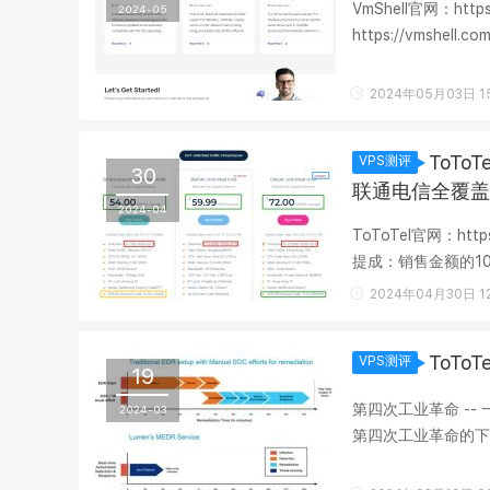
VmShell官网：https
2024-05
https://vmshell.
国公司旗下的全球云计
2024年05月03日 15
ToTo
VPS测评
30
联通电信全覆盖
2024-04
ToToTel官网：http
提成：销售金额的10
原路退款在3日新购以内
2024年04月30日 12
ToT
VPS测评
19
第四次工业革命 -
2024-03
第四次工业革命的下一代技
LUMN) 目前在亚太