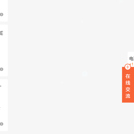
有
E
电
+1
在
T
W
全