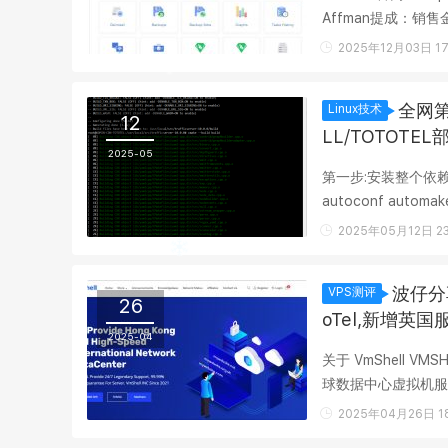
Affman提成：销售
产品支持原路退款在3
2025年12月03日 17
全网第一
Linux技术
12
LL/TOTOTE
2025-05
第一步:安装整个依赖库: apt 
autoconf automake l
2025年05月12日 23
波仔分
VPS测评
26
oTel,新增英
2025-04
关于 VmShell 
球数据中心虚拟机服务
ToToTel，业务覆盖
2025年04月26日 18