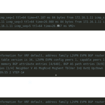
cmp_seq=1 ttl=64 time=47.187 ms 84 bytes from 172.16.1.11 icmp_s
.11 icmp_seq=3 ttl=64 time=20.980 ms 84 bytes from 172.16.1.11 i
.16.1.11 icmp_seq=5 ttl=64 time=26.887 ms VM2>
nformation for VRF default, address family L2VPN EVPN BGP router
 table version is 34, L2VPN EVPN config peers 1, capable peers 1
 memory BGP attribute entries [4/640], BGP AS path entries [0/0]
ies [1/4] Neighbor V AS MsgRcvd MsgSent TblVer InQ OutQ Up/Down
39:55 2 VTEP-1#
nformation for VRF default, address family L2VPN EVPN BGP router