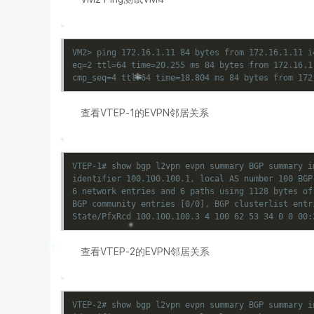
VM2> ping 172.16.1.11 84 bytes from 172.16.1.11 i
eq=2 ttl=64 time=20.255 ms 84 bytes from 172.16.1
cmp_seq=4 ttl=64 time=18.804 ms 84 bytes from 172
查看VTEP-1的EVPN邻居关系
VTEP-1# show bgp l2vpn evpn summary BGP summary i
identifier 100.100.100.1, local AS number 100 BGP
6 network entries and 6 paths using 1128 bytes of
BGP community entries [0/0], BGP clusterlist entr
State/PfxRcd 100.100.100.3 4 100 62 53 34 0 0 00:
查看VTEP-2的EVPN邻居关系
VTEP-2# show bgp l2vpn evpn summary BGP summary i