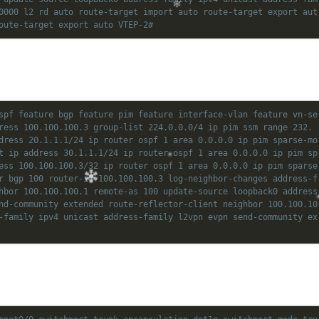
0000 l2 rd auto route-target import auto route-target export aut
oute-target export auto VTEP-2#
spf feature bgp feature pim feature interface-vlan feature vn-se
ress 100.100.100.3 group-list 224.0.0.0/4 ip pim ssm range 232.
dress 20.1.1.1/24 ip router ospf 1 area 0.0.0.0 ip pim sparse-mo
t ip address 30.1.1.1/24 ip router ospf 1 area 0.0.0.0 ip pim sp
ess 100.100.100.3/32 ip router ospf 1 area 0.0.0.0 ip pim sparse
r bgp 100 router-id 100.100.100.3 log-neighbor-changes address-f
hbor 100.100.100.1 remote-as 100 update-source loopback0 address
nd-community extended route-reflector-client neighbor 100.100.10
-family ipv4 unicast address-family l2vpn evpn send-community ex