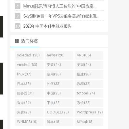
8
M
a
n
u
s
刷
屏
,
请
习
惯
人
工
智
能
的
“
中
国
热
度
.
.
.
9
S
k
y
S
i
l
k
免
费
一
年
V
P
S
云
服
务
器
超
详
细
注
册
.
.
.
10
2
0
2
3
年
中
国
本
科
生
就
业
报
告
热门标签
soledad(120)
news(120)
VPS(65)
vmshell(63)
安装(44)
美国(44)
linux(37)
使用(36)
搭建(36)
日本(35)
如何(33)
教程(32)
服务器(31)
中国(25)
tototel(24)
香港(24)
下载(22)
系统(22)
免费(20)
GOOGLE(20)
Wordpress(19)
WHMCS(19)
脚本(18)
MYsql(18)