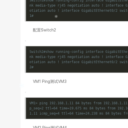
Switch1#show running-config interface GigabitEthe
nk media-type rj45 negotiation auto ! interface G
otiation auto ! interface GigabitEthernet0/2 swit
1#
配置Switch2
Switch2#show running-config interface GigabitEthe
nk media-type rj45 negotiation auto ! interface G
otiation auto ! interface GigabitEthernet0/2 swit
2#
VM1 Ping测试VM3
VM1> ping 192.168.1.11 84 bytes from 192.168.1.11
p_seq=2 ttl=64 time=19.675 ms 84 bytes from 192.1
1.11 icmp_seq=4 ttl=64 time=24.238 ms 84 bytes fr
VM2 Ping测试VM4