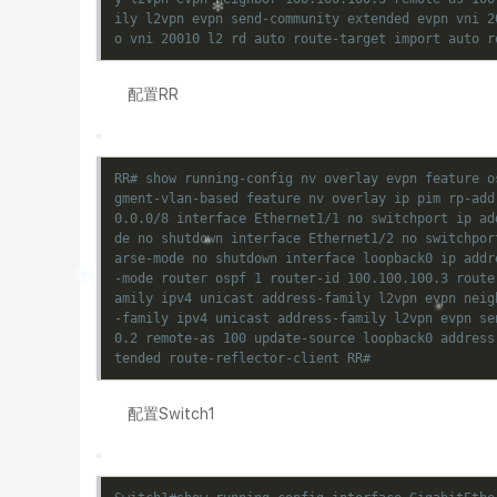
ily l2vpn evpn send-community extended evpn vni 2
o vni 20010 l2 rd auto route-target import auto r
配置RR
RR# show running-config nv overlay evpn feature o
gment-vlan-based feature nv overlay ip pim rp-add
0.0.0/8 interface Ethernet1/1 no switchport ip ad
de no shutdown interface Ethernet1/2 no switchpor
arse-mode no shutdown interface loopback0 ip addr
-mode router ospf 1 router-id 100.100.100.3 route
amily ipv4 unicast address-family l2vpn evpn neig
-family ipv4 unicast address-family l2vpn evpn se
0.2 remote-as 100 update-source loopback0 address
tended route-reflector-client RR#
配置Switch1