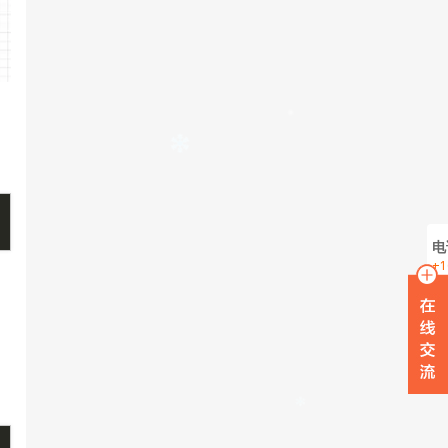
电
+1
在
W