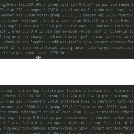
-address 100.100.100.3 group-list 224.0.0.0/4 ip pim ssm range 2
00 vlan 210 vn-segment 20010 interface nve1 no shutdown host-rea
 member vni 20000 mcast-group 230.1.1.1 member vni 20010 mcast-g
ode trunk switchport trunk allowed vlan 200,210 interface Ethern
ter ospf 1 area 0.0.0.0 ip pim sparse-mode no shutdown interface
spf 1 area 0.0.0.0 ip pim sparse-mode router ospf 1 router-id 10
1 log-neighbor-changes address-family ipv4 unicast address-famil
 update-source loopback0 address-family ipv4 unicast address-fam
0000 l2 rd auto route-target import auto route-target export aut
oute-target export auto VTEP-1#
re ospf feature bgp feature pim feature interface-vlan feature v
-address 100.100.100.3 group-list 224.0.0.0/4 ip pim ssm range 2
00 vlan 210 vn-segment 20010 interface nve1 no shutdown host-rea
 member vni 20000 mcast-group 230.1.1.1 member vni 20010 mcast-g
ode trunk switchport trunk allowed vlan 200,210 interface Ethern
ter ospf 1 area 0.0.0.0 ip pim sparse-mode no shutdown interface
spf 1 area 0.0.0.0 ip pim sparse-mode router ospf 1 router-id 10
2 log-neighbor-changes address-family ipv4 unicast address-famil
 update-source loopback0 address-family ipv4 unicast address-fam