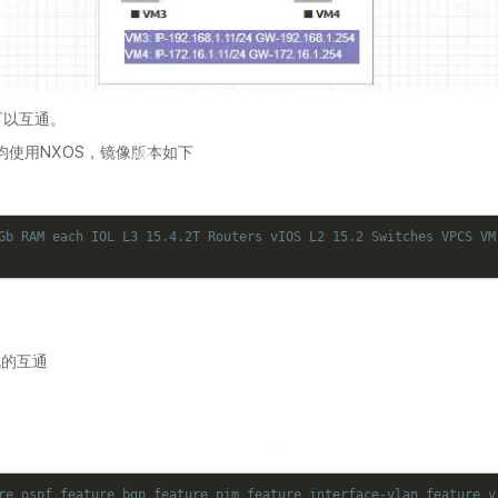
可以互通。
R均使用NXOS，镜像版本如下
Gb RAM each IOL L3 15.4.2T Routers vIOS L2 15.2 Switches VPCS VM
机的互通
re ospf feature bgp feature pim feature interface-vlan feature v