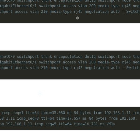
rnet0/0 switchport trunk encapsulation dot1q switchport mode tru
igabitEthernet0/1 switchport access vlan 200 media-type rj45 neg
chport access vlan 210 media-type rj45 negotiation auto ! Switch
rnet0/0 switchport trunk encapsulation dot1q switchport mode tru
igabitEthernet0/1 switchport access vlan 200 media-type rj45 neg
chport access vlan 210 media-type rj45 negotiation auto ! Switch
 icmp_seq=1 ttl=64 time=35.080 ms 84 bytes from 192.168.1.11 icm
68.1.11 icmp_seq=3 ttl=64 time=17.657 ms 84 bytes from 192.168.
om 192.168.1.11 icmp_seq=5 ttl=64 time=16.781 ms VM1>