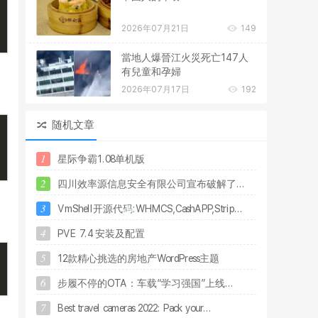
2026年07月21日
149
當地人爆晉江火災死亡147人
有兒童和孕婦
2026年07月17日
192
随机文章
1
星
际
争
霸
1
.
0
8
单
机
版
2
四
川
效
率
源
信
息
安
全
有
限
公
司
宣
布
破
解
了
.
.
.
3
V
m
S
h
e
l
l
开
源
代
码
:
W
H
M
C
S
,
C
a
s
h
A
P
P
,
S
t
r
i
p
.
.
.
4
P
V
E
7
.
4
安
装
及
配
置
5
1
2
款
精
心
挑
选
的
房
地
产
W
o
r
d
P
r
e
s
s
主
题
6
步
履
不
停
的
O
T
A
：
车
载
“
学
习
强
国
”
上
线
.
.
.
7
B
e
s
t
t
r
a
v
e
l
c
a
m
e
r
a
s
2
0
2
2
:
P
a
c
k
y
o
u
r
.
.
.