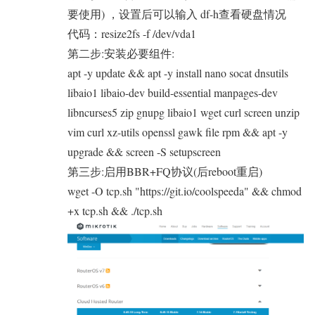
要使用) ，设置后可以输入 df-h查看硬盘情况
代码：resize2fs -f /dev/vda1
第二步:安装必要组件:
apt -y update && apt -y install nano socat dnsutils
libaio1 libaio-dev build-essential manpages-dev
libncurses5 zip gnupg libaio1 wget curl screen unzip
vim curl xz-utils openssl gawk file rpm && apt -y
upgrade && screen -S setupscreen
第三步:启用BBR+FQ协议(后reboot重启)
wget -O tcp.sh "https://git.io/coolspeeda" && chmod
+x tcp.sh && ./tcp.sh