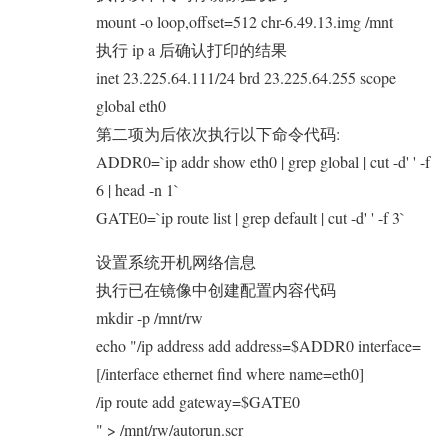
mount -o loop,offset=512 chr-6.49.13.img /mnt
执行 ip a 后确认打印的结果
inet 23.225.64.111/24 brd 23.225.64.255 scope
global eth0
第二项为后依次执行以下命令代码:
ADDR0=`ip addr show eth0 | grep global | cut -d' ' -f
6 | head -n 1`
GATE0=`ip route list | grep default | cut -d' ' -f 3`
设置系统开机网络信息
执行已在镜像中创建配置内容代码
mkdir -p /mnt/rw
echo "/ip address add address=$ADDR0 interface=
[/interface ethernet find where name=eth0]
/ip route add gateway=$GATE0
" > /mnt/rw/autorun.scr