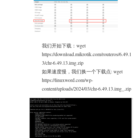
我们开始下载：wget
https://download.mikrotik.com/routeros/6.49.1
3/chr-6.49.13.img.zip
如果速度慢，我们换一个下载点: wget
https://linuxword.com/wp-
content/uploads/2024/03/chr-6.49.13.img_.zip