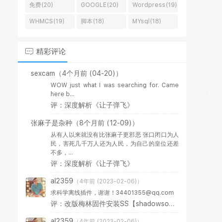
免费(20)
GOOGLE(20)
Wordpress(19)
WHMCS(19)
脚本(18)
MYsql(18)
精彩评论
sexcam
（4个月前 (04-20)）
WOW just what I was searching for. Came
here b...
评：深度解析《让子弹飞》
张麻子是杂种
（8个月前 (12-09)）
从有人以来就没有比张麻子更邪恶 张口闭口为人
民，害死几千万人还为人民，为自己的皇位还差
不多，...
评：深度解析《让子弹飞》
al2359
（4年前 (2023-02-06)）
求科学离线插件，谢谢！34401355@qq.com
评：改版梅林固件安装SS【shadowsocks】科学上网插件教程
al2359
（4年前 (2023-02-06)）