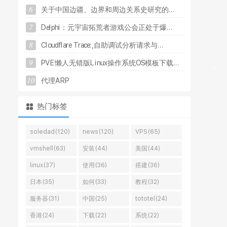
6
关
于
中
国
边
疆
、
边
界
和
周
边
关
系
史
研
究
的
.
.
.
7
D
e
l
p
h
i
：
元
宇
宙
拓
荒
者
游
戏
公
会
正
处
于
爆
.
.
.
8
C
l
o
u
d
f
l
a
r
e
T
r
a
c
e
:
,
自
助
调
试
分
析
请
求
与
.
.
.
9
P
V
E
懒
人
无
错
版
L
i
n
u
x
操
作
系
统
O
S
模
板
下
载
.
.
.
10
代
理
A
R
P
热门标签
soledad(120)
news(120)
VPS(65)
vmshell(63)
安装(44)
美国(44)
linux(37)
使用(36)
搭建(36)
日本(35)
如何(33)
教程(32)
服务器(31)
中国(25)
tototel(24)
香港(24)
下载(22)
系统(22)