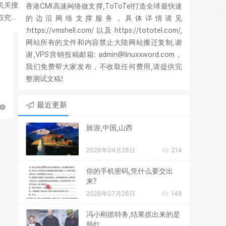
机关搜
香港CMI高速网络做支撑,ToToTel打造全球最快速
权究竟
的边沿网络支撑服务，具体详情请见
:https://vmshell.com/ 以及 https://tototel.com/,
网站所有的文件和内容禁止大陆网站搬迁复制,谢
谢,VPS营销投稿邮箱: admin@linuxxword.com，
我们免费帮大家发布，不收取任何费用,请提供完
整测试文稿!
，
最近更新
旅游,中国,山西
2026年04月28日
214
你的手机密码,凭什么要交出
来?
2026年07月26日
148
冯小刚抓特务,结果抓出来的是
韩红