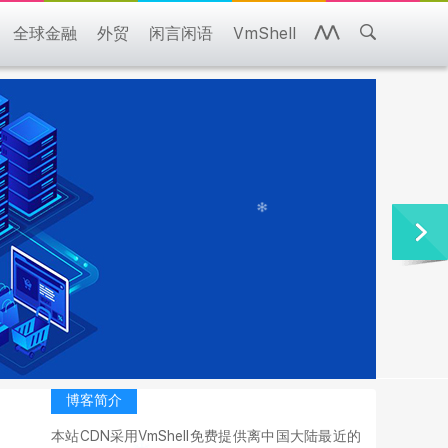
全球金融
外贸
闲言闲语
VmShell
博客简介
本站CDN采用VmShell免费提供离中国大陆最近的