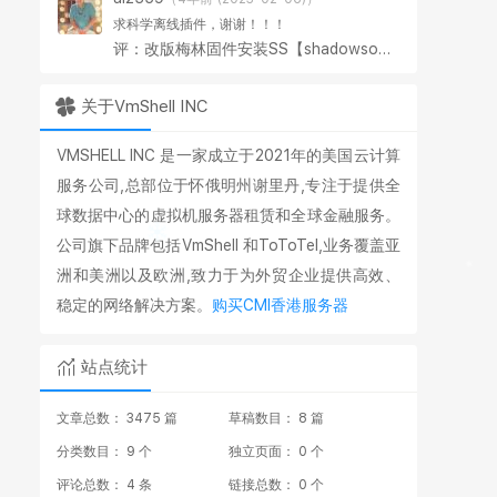
求科学离线插件，谢谢！！！
评：改版梅林固件安装SS【shadowsocks】科学上网插件教程
关于VmShell INC
VMSHELL INC 是一家成立于2021年的美国云计算
服务公司,总部位于怀俄明州谢里丹,专注于提供全
球数据中心的虚拟机服务器租赁和全球金融服务。
公司旗下品牌包括VmShell 和ToToTel,业务覆盖亚
洲和美洲以及欧洲,致力于为外贸企业提供高效、
稳定的网络解决方案。
购买CMI香港服务器
站点统计
文章总数： 3475 篇
草稿数目： 8 篇
分类数目： 9 个
独立页面： 0 个
评论总数： 4 条
链接总数： 0 个