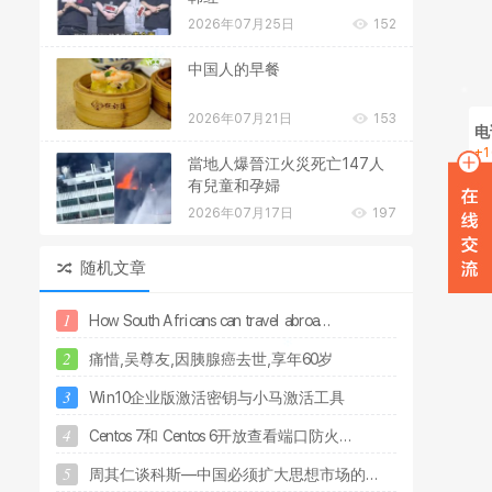
2026年07月25日
152
中国人的早餐
2026年07月21日
153
电
+1
當地人爆晉江火災死亡147人
在
有兒童和孕婦
2026年07月17日
197
W
随机文章
1
H
o
w
S
o
u
t
h
A
f
r
i
c
a
n
s
c
a
n
t
r
a
v
e
l
a
b
r
o
a
.
.
.
2
痛
惜
,
吴
尊
友
,
因
胰
腺
癌
去
世
,
享
年
6
0
岁
3
W
i
n
1
0
企
业
版
激
活
密
钥
与
小
马
激
活
工
具
4
C
e
n
t
o
s
7
和
C
e
n
t
o
s
6
开
放
查
看
端
口
防
火
.
.
.
5
周
其
仁
谈
科
斯
—
中
国
必
须
扩
大
思
想
市
场
的
.
.
.