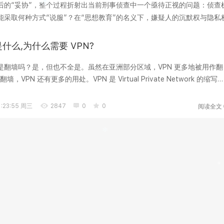
后的“妥协”，整个过程折射出当前刑事侦查中一个亟待正视的问题：侦查
采取何种方式“说服”？在“思想教育”的名义下，嫌疑人的沉默权与隐私
工具，它承...
是什么,为什么需要 VPN?
N 是翻墙吗？是，但也不全是。虽然在亚洲部分区域，VPN 更多地被用作翻
VPN 还有更多的用处。VPN 是 Virtual Private Network 的缩写
网...
阅读全文
:23:55 周三
2847
0
0