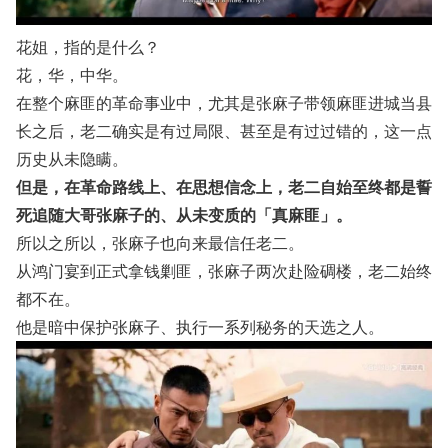
花姐，指的是什么？
花，华，中华。
在整个麻匪的革命事业中，尤其是张麻子带领麻匪进城当县
长之后，老二确实是有过局限、甚至是有过过错的，这一点
历史从未隐瞒。
但是，在革命路线上、在思想信念上，老二自始至终都是誓
死追随大哥张麻子的、从未变质的「真麻匪」。
所以之所以，张麻子也向来最信任老二。
从鸿门宴到正式拿钱剿匪，张麻子两次赴险碉楼，老二始终
都不在。
他是暗中保护张麻子、执行一系列秘务的天选之人。