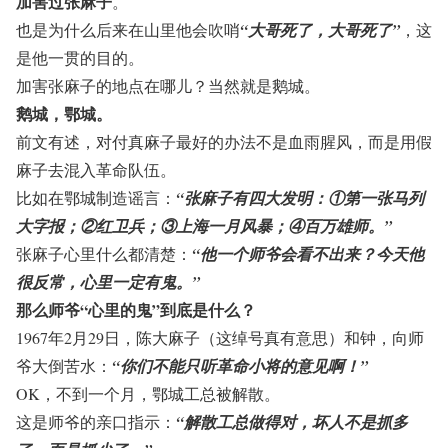
加害过张麻子
。
也是为什么后来在山里他会吹哨
“大哥死了，大哥死了”
，这
是他一贯的目的。
加害张麻子的地点在哪儿？当然就是鹅城。
鹅城，鄂城。
前文有述，对付真麻子最好的办法不是血雨腥风，而是用假
麻子去混入革命队伍。
比如在鄂城制造谣言：
“张麻子有四大发明：①第一张马列
大字报；②红卫兵；③上海一月风暴；④百万雄师。”
张麻子心里什么都清楚：
“他一个师爷会看不出来？今天他
很反常，心里一定有鬼。”
那么师爷“心里的鬼”到底是什么？
1967年2月29日，陈大麻子（这绰号真有意思）和钟，向师
爷大倒苦水：
“你们不能只听革命小将的意见啊！”
OK，不到一个月，鄂城工总被解散。
这是师爷的亲口指示：
“解散工总做得对，坏人不是抓多