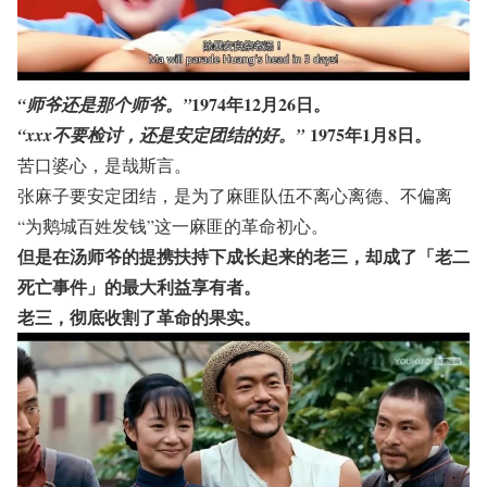
1974年12月26日。
“师爷还是那个师爷。”
1975年1月8日。
“xxx不要检讨，还是安定团结的好。”
苦口婆心，是哉斯言。
张麻子要安定团结，是为了麻匪队伍不离心离德、不偏离
“为鹅城百姓发钱”这一麻匪的革命初心。
但是在汤师爷的提携扶持下成长起来的老三，却成了「老二
死亡事件」的最大利益享有者。
老三，彻底收割了革命的果实。