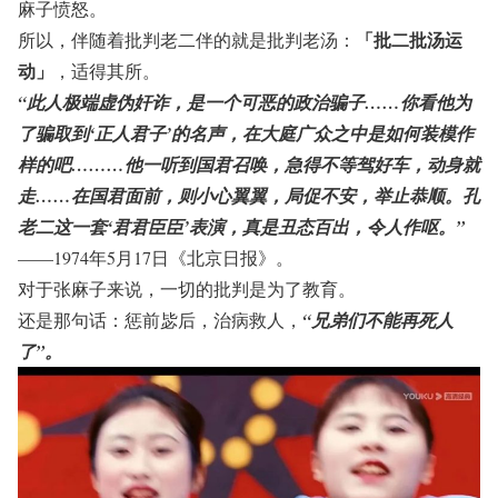
麻子愤怒。
「批二批汤运
所以，伴随着批判老二伴的就是批判老汤：
动」
，适得其所。
“此人极端虚伪奸诈，是一个可恶的政治骗子……你看他为
了骗取到‘正人君子’的名声，在大庭广众之中是如何装模作
样的吧………他一听到国君召唤，急得不等驾好车，动身就
走……在国君面前，则小心翼翼，局促不安，举止恭顺。孔
老二这一套‘君君臣臣’表演，真是丑态百出，令人作呕。”
——1974年5月17日《北京日报》。
对于张麻子来说，一切的批判是为了教育。
还是那句话：惩前毖后，治病救人，
“兄弟们不能再死人
了”。