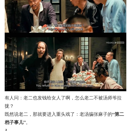
有人问：老二也发钱给女人了啊，怎么老二不被汤师爷拉
拢？
“第二
既然说老二，那就要进入重头戏了：老汤骗张麻子的
档子事儿”
。
3