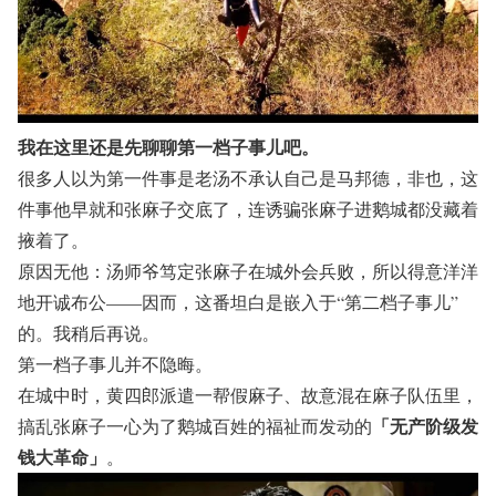
我在这里还是先聊聊第一档子事儿吧。
很多人以为第一件事是老汤不承认自己是马邦德，非也，这
件事他早就和张麻子交底了，连诱骗张麻子进鹅城都没藏着
掖着了。
原因无他：汤师爷笃定张麻子在城外会兵败，所以得意洋洋
地开诚布公——因而，这番坦白是嵌入于“第二档子事儿”
的。我稍后再说。
第一档子事儿并不隐晦。
在城中时，黄四郎派遣一帮假麻子、故意混在麻子队伍里，
「无产阶级发
搞乱张麻子一心为了鹅城百姓的福祉而发动的
钱大革命」
。