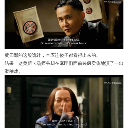
黄四郎的这般诡计，本应连傻子都看得出来的。
结果，这奥斯卡汤师爷却在麻匪们面前装疯卖傻地演了一出
滑稽戏。