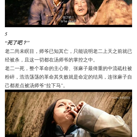
5
“死了吧？”
老二尚未瞑目，师爷已知其亡，只能说明老二上天之前就已
经被杀，且这一切都在汤师爷的掌控之中。
老二一死，整个革命的主心骨、张麻子最倚重的中流砥柱被
粉碎，浩浩荡荡的革命其失败就是命定的结局，连张麻子自
己都差点被汤师爷“拉下马”。