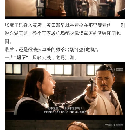
张麻子只身入黄府，黄四郎早就举着枪在那里等着他——别
说东湖宾馆，整个王家墩机场都被武汉军区的武装团团包
围。
最后，还是得演技卓著的师爷出场“化解危机”。
一声
“退下”
，风轻云淡，道尽江湖。