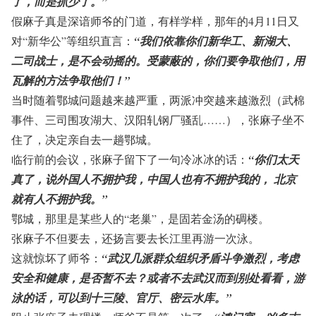
了，而是抓少了。”
假麻子真是深谙师爷的门道，有样学样，那年的4月11日又
对“新华公”等组织直言：
“我们依靠你们新华工、新湖大、
二司战士，是不会动摇的。受蒙蔽的，你们要争取他们，用
瓦解的方法争取他们！”
当时随着鄂城问题越来越严重，两派冲突越来越激烈（武棉
事件、三司围攻湖大、汉阳轧钢厂骚乱……），张麻子坐不
住了，决定亲自去一趟鄂城。
临行前的会议，张麻子留下了一句冷冰冰的话：
“你们太天
真了，说外国人不拥护我，中国人也有不拥护我的， 北京
就有人不拥护我。”
鄂城，那里是某些人的“老巢”，是固若金汤的碉楼。
张麻子不但要去，还扬言要去长江里再游一次泳。
这就惊坏了师爷：
“武汉几派群众组织矛盾斗争激烈，考虑
安全和健康，是否暂不去？或者不去武汉而到别处看看，游
泳的话，可以到十三陵、官厅、密云水库。”