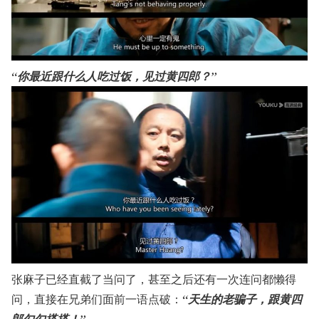
“你最近跟什么人吃过饭，见过黄四郎？”
张麻子已经直截了当问了，甚至之后还有一次连问都懒得
问，直接在兄弟们面前一语点破：
“天生的老骗子，跟黄四
郎勾勾搭搭！”