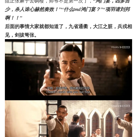
阻止张麻子去碉楼，师爷不是第一次了，
“鸿门宴，凶多吉
少，杀人诛心赫然奏效！”“什么tmd鸿门宴？”“项羽请刘邦
啊！！”
后面的事情大家就都知道了，九省通衢，大江之脏，兵戎相
见，剑拔弩张。