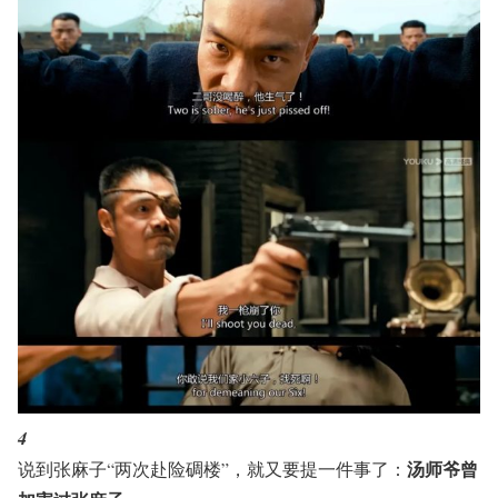
4
汤师爷曾
说到张麻子“两次赴险碉楼”，就又要提一件事了：