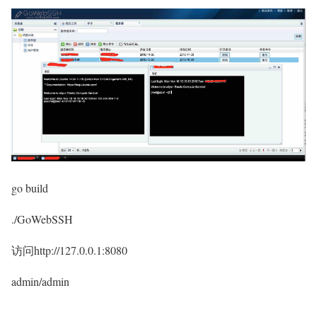
go build
./GoWebSSH
访问http://127.0.0.1:8080
admin/admin