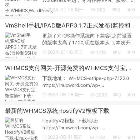
WordPress主题，专为各种VPN、服务、
IP安全、技术、域名和托管业务设计，包
2024-02-26 周一
953
0
0
括3个主页变化。DVPN是一个为技术和软
件企业以及网络托管公司设计的主题，基
VmShell手机/IPAD版APP3.1.7正式发布(监控和SSH功能)
于Elementor页面生...
更新了对IOS操作系统向下兼容(之前设置
的版本太高了17.20,现在版本从 ),本次升
级的VMSHELL 应用程序主要用于管理不
2024-01-10 周三
1219
0
0
限于VMSHELL提供的虚拟机服务器运行监
控,SSH管理,常用运维Linux管理脚本,工具
WHMCS支付网关-开源免费的WHMCS支付宝,微信插件下载
软件不...
下载地址： WHMCS-stripe-php-7.122.0
https://linuxword.com/wp-
content/uploads/2023/08/WHMCS-
2023-08-28 周一
2066
0
0
stripe-php-7.122.0.zip WHMCS是一个非常
好用的财务管理系统，国外的VPS主机商
最新的WHMCS系统HostifyV2模板下载
除个别公司自己开发了一...
HostifyV2模板 下载地址:
https://linuxword.com/wp-
content/uploads/2023/08/HostifyV2模
2023-08-11 周五
1134
0
0