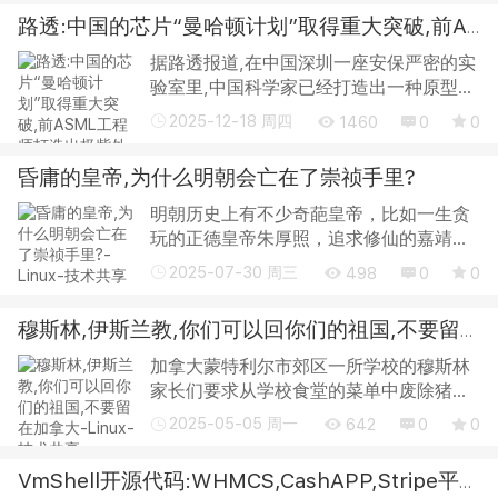
2017年始，王某姗就暗中操纵储户的账户
路透:中国的芯片“曼哈顿计划”取得重大突破,前ASML工程师打造出极紫外光刻机原型机
进行转款...
据路透报道,在中国深圳一座安保严密的实
验室里,中国科学家已经打造出一种原型
机,能够生产最先进的半导体芯片,些芯片
2025-12-18 周四
1460
0
0
是人工智能、智能手机和西方军事主导地
位所依赖的核心技术,而这正是华盛顿多年
昏庸的皇帝,为什么明朝会亡在了崇祯手里?
来一...
明朝历史上有不少奇葩皇帝，比如一生贪
玩的正德皇帝朱厚照，追求修仙的嘉靖皇
帝朱厚熜，热爱木匠事业的天启皇帝朱由
2025-07-30 周三
498
0
0
校。不过，如果要说哪位是明朝最昏庸的
皇帝，恐怕这个头衔必须要发给万历皇帝
穆斯林,伊斯兰教,你们可以回你们的祖国,不要留在加拿大
朱翊钧...
加拿大蒙特利尔市郊区一所学校的穆斯林
家长们要求从学校食堂的菜单中废除猪肉
类菜肴,多瓦尔市长拒绝了这一要求,市政
2025-05-05 周一
642
0
0
厅工作人员向家长们发出了一封公开信,解
释了这一决定： 穆斯林必须明白,他们应该
VmShell开源代码:WHMCS,CashAPP,Stripe平台支付网关源码
接...