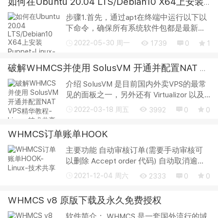
如何在Ubuntu 20.04 LTS/Debian10 X64上安装Puppet
步骤1.首先，通过apt在终端中运行以下以
下命令，确保所有系统软件包都是最新
的。 sudo apt update sudo apt upgrade 步
2022-05-30 周一
1739
0
1
骤2.在Ubuntu 20.04上安装Puppet。 安装
Puppet服务器 现在，我们使用以下命令下
破解WHMCS并使用 SolusVM 开通并配置NAT VPS精华教程
载...
介绍 SolusVM 是目前国内外卖VPS的最常
见的面板之一，另外还有 Virtualizor 以及
Xen System，以及比较少见的 Promox 和
2022-03-18 周五
3992
0
0
ESXi 以及非常稀有土豪专用的 OnApp。当
然还有些号称云主机的用OpenStack 或者
WHMCS订单账单HOOK
...
主要功能 自动审核订单(需要手动审核可
以删除 Accept order 代码) 自动取消逾期
订单, 可以自定义允许逾期时间(需要手动
2021-12-04 周六
2333
0
0
取消可以删除 Cancel order 代码) 自动取
消逾期续费账单, 配合 whmcs 的自动任
WHMCS v8 原版下载及永久免费授权
务...
软件简介： WHMCS 是一套国外流行的域