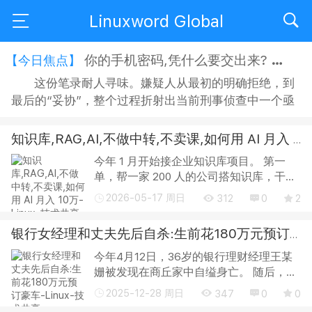
Linuxword Global
你的手机密码,凭什么要交出来?
【今日焦点】
这份笔录耐人寻味。嫌疑人从最初的明确拒绝，到
最后的“妥协”，整个过程折射出当前刑事侦查中一个亟
待正视的问题：侦查机关搜查手机时，嫌疑人是否有权
拒绝？拒绝之后，侦查人员又能采取何种方式“说服”？
知识库,RAG,AI,不做中转,不卖课,如何用 AI 月入 10万
在“思想教育”的名义下，嫌疑人的沉默权与隐私权究竟
今年 1 月开始接企业知识库项目。 第一
获得了多大程度的保障？ 智能手机早已不是单纯的通讯
单，帮一家 200 人的公司搭知识库，干了
工具，它承...
3 周，收费 8 万。 第二单，优化另一家公
2026-05-17 周日
312
0
2
司的 RAG 系统，干了 1 周 多，收了 5
万。 这就是用 AI 变现的正确姿势，不卖
银行女经理和丈夫先后自杀:生前花180万元预订豪车
课...
今年4月12日，36岁的银行理财经理王某
姗被发现在商丘家中自缢身亡。 随后，其
服务过的多个储户发现，自己积聚的财富
2025-12-28 周日
347
0
0
已从银行卡里消失。银行流水显示，自