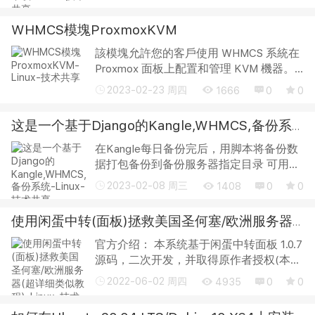
板.rar
WHMCS模塊ProxmoxKVM
該模塊允許您的客戶使用 WHMCS 系統在
Proxmox 面板上配置和管理 KVM 機器。
GitHub : https://github.com/PUQ-sp-z-o-
2023-02-23 周四
1666
0
0
o/WHMCS-Module-Proxmox-KVM 描述
現在訂購| 下載| 常問問題 前言 該模塊允
这是一个基于Django的Kangle,WHMCS,备份系统
許您的...
在Kangle每日备份完后，用脚本将备份数
据打包备份到备份服务器指定目录 可用于
对接WHMCS和SWAPIDC，在开通和终止
2023-02-08 周三
1408
0
0
用户产品时调用备份系统的API创建和删除
用户，看着插件源码对应着程序api自己改
使用闲蛋中转(面板)拯救美国圣何塞/欧洲服务器(超详细类似教程)
改就行 ...
官方介绍： 本系统基于闲蛋中转面板 1.0.7
源码，二次开发，并取得原作者授权(本人
在原版也曾是开源贡献者)。 系统介绍：
2022-06-02 周四
4935
0
0
支持多种转发方式 流量收集重做 区分上下
行 新增插件管理模式 新增一键救援模...