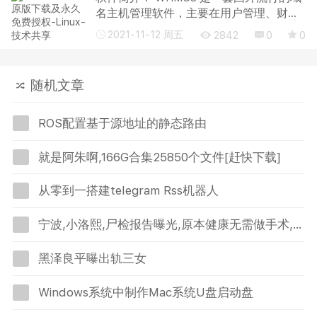
名主机管理软件，主要在用户管理、财务
管理、域名接口、服务器管理面板接口等
2021-11-12 周五
2842
0
0
方面设计的非常人性化。WHMCS 是一套
全面支持域名注册管理解析，主机开通管
理，VPS ...
随机文章
ROS配置基于源地址的静态路由
就是阿朱啊,166G合集25850个文件[赶快下载]
从零到一搭建telegram Rss机器人
宁波,小洛熙,尸检报告曝光,原本健康无需做手术,中国医生造假
黑泽良平曝出轨三女
Windows系统中制作Mac系统U盘启动盘