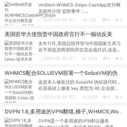
VmShell-WHMCS-Stripe-CashApp支付网
关插件介绍 监听事件：
payment_intent.succeeded
2025-04-09 周三
793
0
0
payment_intent.payment_failed （可选）
charge.refunded 概述： 随着全球支付方
美国驻华大使指责中国政府言行不一煽动反美
式的多样化，越来越多的用户倾向...
去年11月,美国总统拜登与中国国家主席习
近平就促进两国民间交流达成共识,这是修
复双方关系的重要举措之一,但伯恩斯表
2024-06-26 周三
1674
0
0
示,中国政府正在通过审问和恐吓参加美国
组织的在华活动的公民、强化审查美国大
WHMCS配合SOLUSVM部署一个SolusVM的伪授权
使馆...
这是本人修改过的 SolusVM 伪站源代码，
在原基础上修改 key 类型为 RS 企业授
权。(可以更改) 支持正版，请购买官方
2024-04-24 周三
2207
0
0
key，反正也不贵。 NmU4Mj-c3NDFm-
ZWVhM2-Y5YTVh 也可以直接只用本站的
DVPN 1.6,多用途的VPN翻墙,梯子,WHMCS,WordPress,主题下载
伪授权hosts S...
DVPN是一个多用途的VPN和云服务