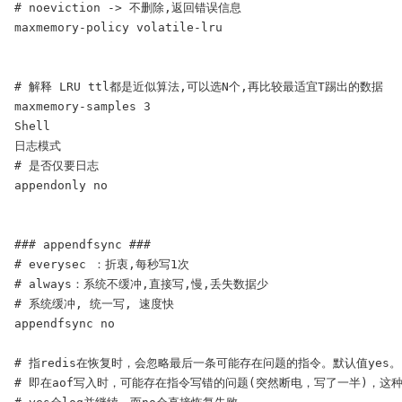
# noeviction -> 不删除,返回错误信息

maxmemory-policy volatile-lru

# 解释 LRU ttl都是近似算法,可以选N个,再比较最适宜T踢出的数据

maxmemory-samples 3

Shell

日志模式

# 是否仅要日志

appendonly no

### appendfsync ###

# everysec ：折衷,每秒写1次

# always：系统不缓冲,直接写,慢,丢失数据少

# 系统缓冲, 统一写, 速度快

appendfsync no

# 指redis在恢复时，会忽略最后一条可能存在问题的指令。默认值yes。

# 即在aof写入时，可能存在指令写错的问题(突然断电，写了一半)，这种