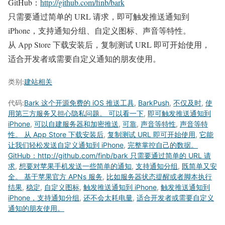
GitHub：
http://github.com/finb/bark
只需要通过简单的 URL 请求，即可触发推送通知到
iPhone，支持通知分组、自定义图标、声音等特性。
从 App Store 下载安装后，复制测试 URL 即可开始使用，
适合开发者或需要自定义通知的朋友使用。
类别:
建站相关
代码:
Bark 这个开源免费的 iOS 推送工具
,
BarkPush
,
不仅及时
,
使
用第三方服务又担心隐私问题。 可以看一下
,
即可触发推送通知到
iPhone
,
可以自建服务器和加密推送
,
可靠
,
声音等特性
,
声音等特
性。 从 App Store 下载安装后
,
复制测试 URL 即可开始使用
,
它能
让我们轻松发送自定义通知到 iPhone
,
完整掌控自己的数据。
GitHub：http://github.com/finb/bark 只需要通过简单的 URL 请
求
,
想要对苹果手机发送一些简单的通知
,
支持通知分组
,
既简单又安
全。 基于苹果官方 APNs 服务
,
比如服务器状态提醒或者脚本执行
结果
,
稳定
,
自定义图标
,
触发推送通知到 iPhone
,
触发推送通知到
iPhone，支持通知分组
,
还不会太耗电量
,
适合开发者或需要自定义
通知的朋友使用。