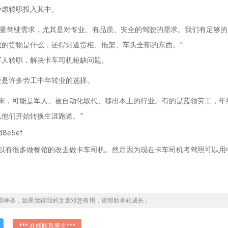
考虑转职投入其中。
大量驾驶需求，尤其是对专业、有品质、安全的驾驶的需求。我们有足够的
的货物是什么，还得知道货柜、拖架、车头全部的东西。”
军人转职，解决卡车司机短缺问题。
经是许多劳工中年转业的选择。
而来，可能是军人、被自动化取代、移出本土的行业。有的是蓝领劳工，年
他们开始转换生涯跑道。”
所以有很多做餐馆的改去做卡车司机。然后因为现在卡车司机考驾照可以用
得神圣，如果觉得我的文章对您有用，请帮助本站成长」
*** 在线联系博主***