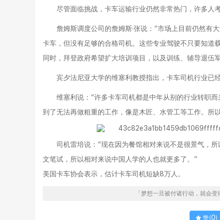
尽管面临挑战，卡车运输行业仍然非常热门，许多人
詹姆斯调度公司的詹姆斯·张说：“市场上目前仍然有
卡车，但没有足够的合格司机。这些专业驾驶不只要知道载
同时，拜登政府希望扩大培训项目，以及训练、辅导退伍
宾夕法尼亚大学的维塞利教授指出，卡车司机行业已
维塞利说：“许多卡车司机都是中年从别的行业转职
到了无法再做粗重的工作，像是木匠、水管工等工作。所以
司机雷培说：“现在因为餐馆相对来说不是很景气，
文笔试，所以相对来说中国人学的人也就更多了。”
美国卡车协会表示，估计卡车司机短缺8万人。
「梦想一旦被付诸行动，就会变
0
赞(
)