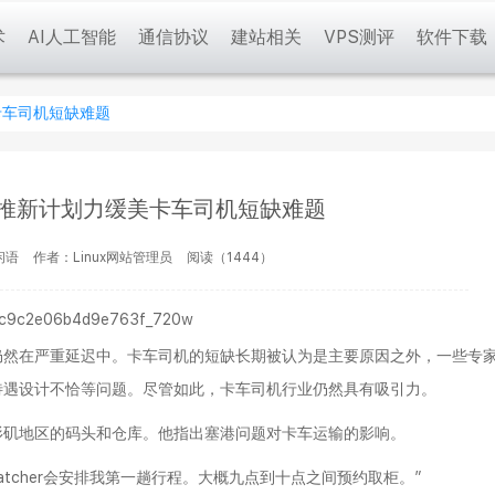
术
AI人工智能
通信协议
建站相关
VPS测评
软件下载
卡车司机短缺难题
推新计划力缓美卡车司机短缺难题
闲语
作者：Linux网站管理员
阅读（1444）
仍然在严重延迟中。卡车司机的短缺长期被认为是主要原因之外，一些专
待遇设计不恰等问题。尽管如此，卡车司机行业仍然具有吸引力。
杉矶地区的码头和仓库。他指出塞港问题对卡车运输的影响。
atcher会安排我第一趟行程。大概九点到十点之间预约取柜。”