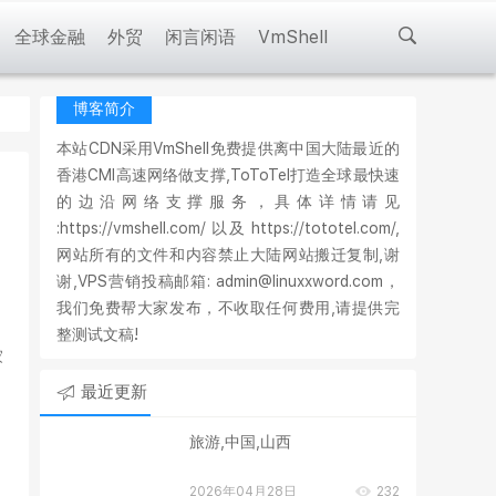
全球金融
外贸
闲言闲语
VmShell
博客简介
本站CDN采用VmShell免费提供离中国大陆最近的
香港CMI高速网络做支撑,ToToTel打造全球最快速
的边沿网络支撑服务，具体详情请见
:https://vmshell.com/ 以及 https://tototel.com/,
网站所有的文件和内容禁止大陆网站搬迁复制,谢
谢,VPS营销投稿邮箱: admin@linuxxword.com，
我们免费帮大家发布，不收取任何费用,请提供完
整测试文稿!
家
最近更新
旅游,中国,山西
2026年04月28日
232