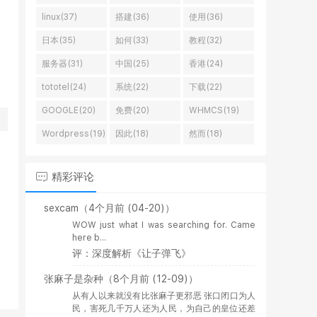
linux(37)
搭建(36)
使用(36)
日本(35)
如何(33)
教程(32)
服务器(31)
中国(25)
香港(24)
tototel(24)
系统(22)
下载(22)
GOOGLE(20)
免费(20)
WHMCS(19)
Wordpress(19)
因此(18)
然而(18)
精彩评论
sexcam
（4个月前 (04-20)）
WOW just what I was searching for. Came
here b...
评：深度解析《让子弹飞》
张麻子是杂种
（8个月前 (12-09)）
从有人以来就没有比张麻子更邪恶 张口闭口为人
民，害死几千万人还为人民，为自己的皇位还差