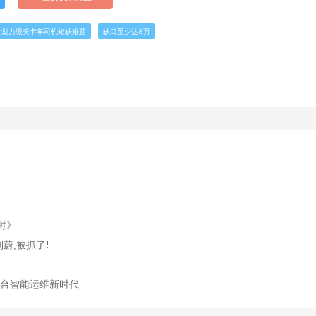
计划力缓美卡车司机短缺难题
缺口至少达8万
时》
蔚,被抓了!
ux跨平台智能运维新时代