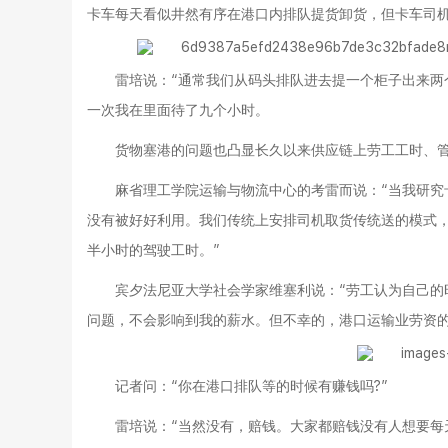
卡车每天看似井然有序在港口内排队提货卸货，但卡车司
雷培说：“通常我们从码头排队进去提一个柜子出来
一次我在里面待了九个小时。
货物塞港的问题也凸显长久以来供应链上劳工工时、
麻省理工学院运输与物流中心的考雷而说：“当我研究
没有被好好利用。我们传统上安排司机取货传统送的模式
半小时的驾驶工时。”
宾夕法尼亚大学社会学家维塞利说：“劳工认为自己
问题，不会影响到我的薪水。但不幸的，港口运输业劳资的
记者问：“你在港口排队等的时候有赚钱吗?”
雷培说：“当然没有，赔钱。大家都赔钱没有人想要每