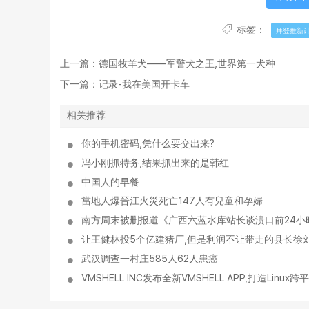
标签：
拜登推新
上一篇：
德国牧羊犬——军警犬之王,世界第一犬种
下一篇：
记录-我在美国开卡车
相关推荐
你的手机密码,凭什么要交出来?
冯小刚抓特务,结果抓出来的是韩红
中国人的早餐
當地人爆晉江火災死亡147人有兒童和孕婦
南方周末被删报道《广西六蓝水库站长谈溃口前24小
让王健林投5个亿建猪厂,但是利润不让带走的县长徐刘
武汉调查一村庄585人62人患癌
VMSHELL INC发布全新VMSHELL APP,打造Lin