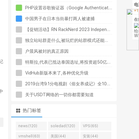
电
PHP设置谷歌验证器（Google Authenticator）实现操作2FA二步验证
+1
中国男子在日本当街暴打两人被逮捕
在
【促销活动】RN RackNerd 2023 Independence Day活动特价+流量翻倍
W
独立站站群是什么,被玩烂的站群模式还能持续多久.站群玩法需要注意什么
户晨风被封的真正原因
纪
特斯拉,代表已抵达泰国选址,将投资超50亿美元
VidHub新版本来了,各种优化升级
2019台湾9.1分电视剧《俗女养成记》全10集BT下载
中
关于USDT网络的一切你都需要知道
热门标签
news(120)
soledad(120)
VPS(65)
vmshell(63)
美国(44)
安装(44)