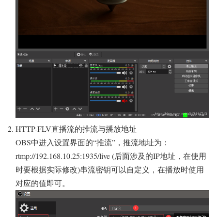
HTTP-FLV直播流的推流与播放地址
OBS中进入设置界面的“推流”，推流地址为：
rtmp://192.168.10.25:1935/live (后面涉及的IP地址，在使用
时要根据实际修改)串流密钥可以自定义，在播放时使用
对应的值即可。