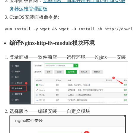
宝塔面板官网：
宝塔面板 – 简单好用的Linux/Windows服
务器运维管理面板
CentOS安装面板命令是:
yum install 
-
y wget 
&&
 wget 
-
O install
.
sh
http
:
//downl
编译Nginx-http-flv-module模块环境
登录面板——软件商店——运行环境——Nginx——安装
选择版本——编译安装——自定义模块