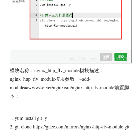
模块名称：nginx_http_flv_module模块描述：
nginx_http_flv_module模块参数：–add-
module=/www/server/nginx/src/nginx-http-flv-module前置脚
本：
yum install git -y
git
clone
https://gitee.com/mirrors/nginx-http-flv-module.git