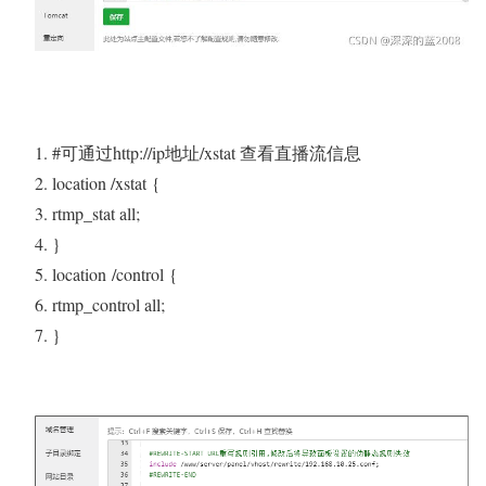
#可通过http://ip地址/xstat 查看直播流信息
location /
xstat
{
rtmp_stat all;
}
location
/
control
{
rtmp_control all;
}