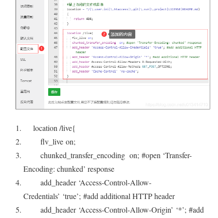
location /live{
flv_live
on
;
chunked_transfer_encoding
on
;
#open ‘Transfer-
Encoding: chunked’ response
add_header
‘Access-Control-Allow-
Credentials’
‘true’
;
#add additional HTTP header
add_header
‘Access-Control-Allow-Origin’
‘*’
;
#add