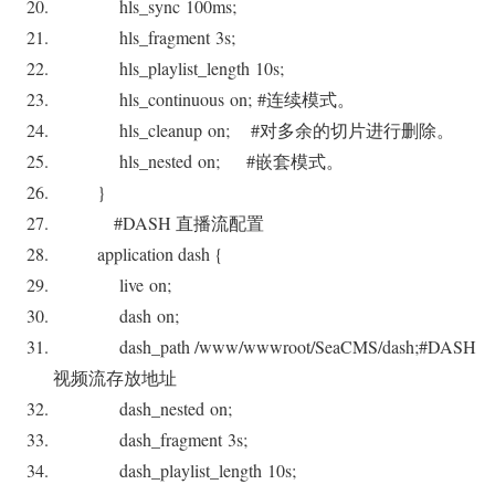
hls_sync
100
ms;
hls_fragment
3
s;
hls_playlist_length
10
s;
hls_continuous
on
;
#连续模式。
hls_cleanup
on
;
#对多余的切片进行删除。
hls_nested
on
;
#嵌套模式。
}
#DASH 直播流配置
application dash {
live
on
;
dash
on
;
dash_path /www/wwwroot/SeaCMS/dash;
#DASH
视频流存放地址
dash_nested
on
;
dash_fragment
3
s;
dash_playlist_length
10
s;