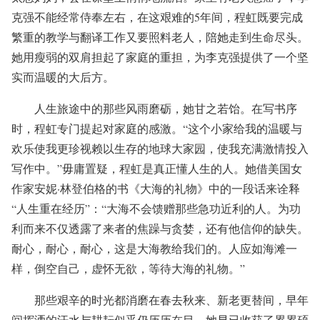
克强不能经常侍奉左右，在这艰难的5年间，程虹既要完成
繁重的教学与翻译工作又要照料老人，陪她走到生命尽头。
她用瘦弱的双肩担起了家庭的重担，为李克强提供了一个坚
实而温暖的大后方。
人生旅途中的那些风雨磨砺，她甘之若饴。在写书序
时，程虹专门提起对家庭的感激。“这个小家给我的温暖与
欢乐使我更珍视赖以生存的地球大家园，使我充满激情投入
写作中。”毋庸置疑，程虹是真正懂人生的人。她借美国女
作家安妮·林登伯格的书《大海的礼物》中的一段话来诠释
“人生重在经历”：“大海不会馈赠那些急功近利的人。为功
利而来不仅透露了来者的焦躁与贪婪，还有他信仰的缺失。
耐心，耐心，耐心，这是大海教给我们的。人应如海滩一
样，倒空自己，虚怀无欲，等待大海的礼物。”
那些艰辛的时光都消磨在春去秋来、新老更替间，早年
间挥洒的汗水与耕耘似乎仍历历在目，她早已收获了累累硕