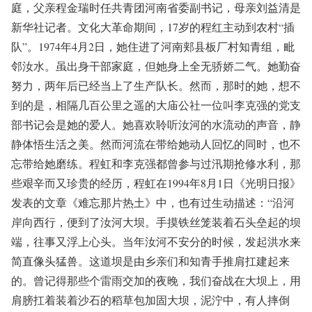
庭，父亲程金瑞时任共青团河南省委副书记，母亲刘益清是
新华社记者。文化大革命期间，17岁的程红主动到农村“插
队”。1974年4月2日，她住进了河南郏县板厂村知青组，毗
邻汝水。虽出身干部家庭，但她身上全无骄娇二气。她勤奋
努力，两年后已经当上了生产队长。然而，那时的她，想不
到的是，相隔几百公里之遥的大庙公社一位叫李克强的党支
部书记会是她的爱人。她喜欢聆听汝河的水流动的声音，静
静体悟生活之美。然而河流在带给她动人回忆的同时，也不
忘带给她磨练。程虹和李克强都曾参与过汛期抢修水利，那
些艰辛而又珍贵的经历，程虹在1994年8月1日《光明日报》
发表的文章《难忘那片热土》中，也有过生动描述：“沿河
岸向西行，便到了汝河大坝。手摸铁丝笼装着石头垒起的坝
端，往事又浮上心头。当年汝河不安分的时候，发起洪水来
简直像头猛兽。这道坝是由乡亲们和知青手推肩扛建起来
的。曾记得那些个雷雨交加的夜晚，我们奋战在大坝上，用
肩膀扛着装着沙石的稻草包加固大坝，泥泞中，有人摔倒