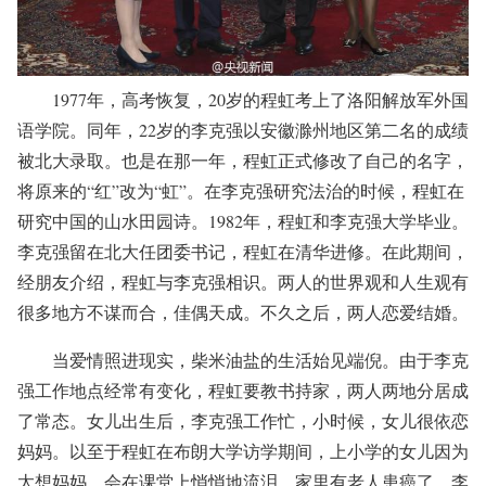
1977年，高考恢复，20岁的程虹考上了洛阳解放军外国
语学院。同年，22岁的李克强以安徽滁州地区第二名的成绩
被北大录取。也是在那一年，程虹正式修改了自己的名字，
将原来的“红”改为“虹”。在李克强研究法治的时候，程虹在
研究中国的山水田园诗。1982年，程虹和李克强大学毕业。
李克强留在北大任团委书记，程虹在清华进修。在此期间，
经朋友介绍，程虹与李克强相识。两人的世界观和人生观有
很多地方不谋而合，佳偶天成。不久之后，两人恋爱结婚。
当爱情照进现实，柴米油盐的生活始见端倪。由于李克
强工作地点经常有变化，程虹要教书持家，两人两地分居成
了常态。女儿出生后，李克强工作忙，小时候，女儿很依恋
妈妈。以至于程虹在布朗大学访学期间，上小学的女儿因为
太想妈妈，会在课堂上悄悄地流泪。家里有老人患癌了，李