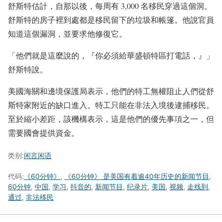
舒斯特估計，自那以後，每周有 3,000 名移民穿過這個洞。
舒斯特的房子裡到處都是移民留下的垃圾和帳篷。他說官員
知道這個漏洞，並要求他修復它。
「他們就是這麼說的，『你必須給華盛頓特區打電話，』」
舒斯特說。
美國海關和邊境保護局表示，他們的特工無權阻止人們從舒
斯特家附近的缺口進入。特工只能在非法入境後逮捕移民。
至於縮小差距，該機構表示，這是他們的優先事項之一，但
需要國會提供資金。
类别:
闲言闲语
代码:
《60分钟》
,
《60分钟》 是美国有着逾40年历史的新闻节目
,
60分钟
,
中国
,
学习
,
抖音的
,
新闻节目
,
纪录片
,
美国
,
视频
,
走线到
,
通过
,
非法移民