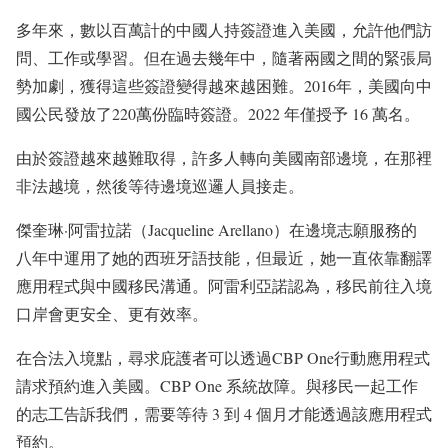
多年來，數以百萬計的中國人持簽證進入美國，允許他們訪
問、工作或學習。但在過去幾年中，隨著兩國之間的緊張局
勢加劇，獲得這些簽證變得越來越困難。2016年，美國向中
國公民發放了220萬份臨時簽證。2022 年僅授予 16 萬名。
由於簽證越來越難取得，許多人轉向美國南部邊境，在那裡
非法越境，然後等待邊境巡邏人員接走。
傑奎琳·阿雷拉諾（Jacqueline Arellano）在邊境志願服務的
八年中運用了她的西班牙語技能，但最近，她一直依靠翻譯
應用程式與中國移民溝通。阿雷利亞諾認為，移民前往入境
口岸會更安全、更有效率。
在合法入境點，尋求庇護者可以透過CBP One行動應用程式
請求預約進入美國。CBP One 系統故障。與移民一起工作
的志工告訴我們，需要等待 3 到 4 個月才能透過該應用程式
預約。