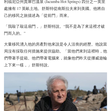
利福尼亞州賈庫巴溫泉 (Jacumba Hot Springs) 四分之一英里
處擁有 17 英畝土地。舒斯特從南斯拉夫來到美國。他將自
己的移民之旅描述為「從前門」而來。
「我敲了敲這扇門，」舒斯特說。“我不是為了來這裡才破
門而入的。”
大量移民湧入他的房產對他來說是令人沮喪的經歷。他說當
局沒有採取任何措施來提供協助。「當他們來到這裡時，他
們帶著手提箱。他們帶著電腦來，就像他們昨天從挪威遊輪
上下來一樣，」舒斯特說。