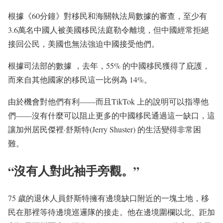
根據《60分鐘》對移民和海關執法局數據的審查，至少有
3.6萬名中國人被美國移民法庭勒令離境，但中國經常拒絕
接回公民，美國也無法強迫中國接受他們。
根據司法部的數據 ，去年，55% 的中國移民獲得了庇護，
而來自其他國家的移民這一比例為 14%。
由於機會對他們有利——而且TikTok 上的說明可以指導他
們——沒有什麼可以阻止更多的中國移民通過這一缺口，這
讓加州居民傑裡·舒斯特(Jerry Shuster) 的生活變得非常困
難。
“沒有人對此袖手旁觀。”
75 歲的退休人員舒斯特擁有邊境缺口附近的一塊土地，移
民在那裡等待邊境巡邏隊的接走。他在邊境圍欄以北、距加