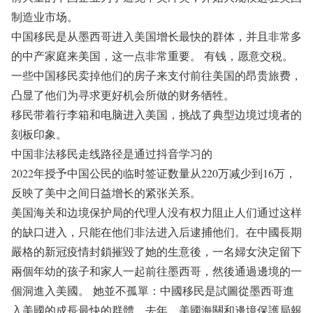
制造业市场。
中国移民是从墨西哥进入美国增长最快的群体，并且非常多
的中产家庭来美国，这一点非常重要。 有钱，愿意交税。
一些中国移民卖掉他们的房子来支付前往美国的昂贵旅费，
凸显了他们为寻求更好机会所做的财务牺牲。
移民带着行李箱和电脑进入美国，挑战了典型边境过境者的
刻板印象。
中国非法移民走线路径是通过抖音学习的
2022年授予中国公民的临时签证数量从220万减少到16万，
反映了美中之间日益增长的紧张关系。
美国海关和边境保护局的代理人没有权力阻止人们通过这样
的缺口进入，只能在他们非法进入后逮捕他们。在中國長期
嚴格的新冠疫情封鎖摧毀了她的生意後，一名婦女決定留下
兩個年幼的孩子和家人一起前往墨西哥，然後通過邊境的一
個洞進入美國。 她並不孤單：中國移民是試圖從墨西哥進
入美國的成長最快的群體。去年，美國海關和邊境保護局報