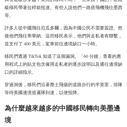
級移民帶著拉桿箱抵達。有些人說他們一路搭飛機飛往墨西
哥。
許多人從中國飛往厄瓜多爾，因為中國公民不需要簽證。然
後他們飛往蒂華納。這些移民表示，他們與走私者有聯繫，
並支付了 400 美元，駕車前往邊境缺口一小時。
移民們透過 TikTok 知道了這個漏洞。「60 分鐘」查看的應
用程式上的貼文包含僱用走私者的逐步說明以及通往邊境缺
口的詳細指示。
穿過洞後，移民們沿著塵土飛揚的道路步行約半英里，排隊
等待美國邊境巡邏隊到達，以便投降。
為什麼越來越多的中國移民轉向美墨邊
境