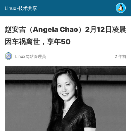
Linux-技术共享
赵安吉（Angela Chao）2月12日凌晨
因车祸离世，享年50
Linux网站管理员
2 年前