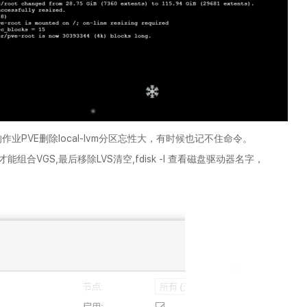
PVE删除local-lvm分区忘性大，有时候也记不住命令。
能组合VGS,最后移除LVS清空,fdisk -l 查看磁盘驱动器名字，