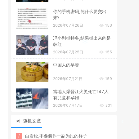
你的手机密码,凭什么要交出
来?
2026年07月26日
158
冯小刚抓特务,结果抓出来的是
韩红
2026年07月25日
155
中国人的早餐
2026年07月21日
159
當地人爆晉江火災死亡147人
有兒童和孕婦
2026年07月17日
201
随机文章
1
白
岩
松
,
不
要
装
作
一
副
为
民
的
样
子