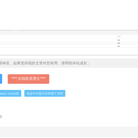
得神圣，如果觉得我的文章对您有用，请帮助本站成长」
*** 在线联系博主***
ocal-lvm分区
包含PVE显示空间满了清空
P