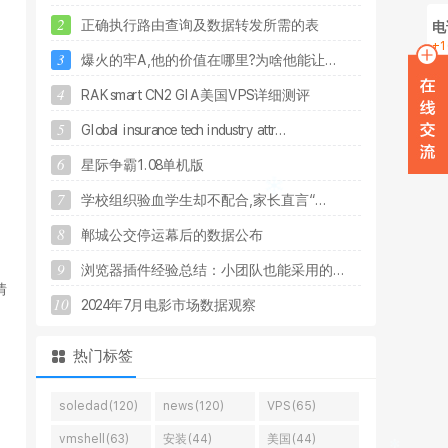
2
正
确
执
行
路
由
查
询
及
数
据
转
发
所
需
的
表
电
+1
3
爆
火
的
牢
A
,
他
的
价
值
在
哪
里
?
为
啥
他
能
让
.
.
.
在
4
R
A
K
s
m
a
r
t
C
N
2
G
I
A
美
国
V
P
S
详
细
测
评
W
5
G
l
o
b
a
l
i
n
s
u
r
a
n
c
e
t
e
c
h
i
n
d
u
s
t
r
y
a
t
t
r
.
.
.
6
星
际
争
霸
1
.
0
8
单
机
版
7
学
校
组
织
验
血
学
生
却
不
配
合
,
家
长
直
言
“
.
.
.
8
郸
城
公
交
停
运
幕
后
的
数
据
公
布
9
浏
览
器
插
件
经
验
总
结
：
小
团
队
也
能
采
用
的
.
.
.
情
10
2
0
2
4
年
7
月
电
影
市
场
数
据
观
察
热门标签
soledad(120)
news(120)
VPS(65)
vmshell(63)
安装(44)
美国(44)