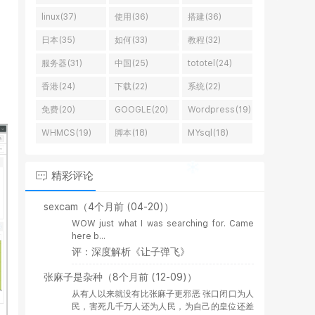
linux(37)
使用(36)
搭建(36)
日本(35)
如何(33)
教程(32)
服务器(31)
中国(25)
tototel(24)
香港(24)
下载(22)
系统(22)
免费(20)
GOOGLE(20)
Wordpress(19)
WHMCS(19)
脚本(18)
MYsql(18)
精彩评论
sexcam
（4个月前 (04-20)）
WOW just what I was searching for. Came
here b...
评：深度解析《让子弹飞》
张麻子是杂种
（8个月前 (12-09)）
从有人以来就没有比张麻子更邪恶 张口闭口为人
民，害死几千万人还为人民，为自己的皇位还差