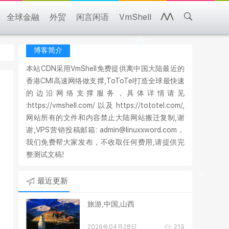
全球金融
外贸
闲言闲语
VmShell
博客简介
本站CDN采用VmShell免费提供离中国大陆最近的
香港CMI高速网络做支撑,ToToTel打造全球最快速
的边沿网络支撑服务，具体详情请见
:https://vmshell.com/ 以及 https://tototel.com/,
网站所有的文件和内容禁止大陆网站搬迁复制,谢
谢,VPS营销投稿邮箱: admin@linuxxword.com，
我们免费帮大家发布，不收取任何费用,请提供完
整测试文稿!
最近更新
旅游,中国,山西
2026年04月28日
219