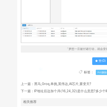
「梦想一旦被付诸行动，就会变
0
赞(
)
标签：
PVE删除l
上一篇：
黑马,Groq,单挑,英伟达,AI芯片,要变天?
下一篇：
IP地址后边加个/8(16,24,32)是什么意思?多少个I
相关推荐