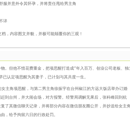
舒服并意外令其怀孕，并将责任甩给男主角
不详
F文档，内容图文并貌，并极可能颠覆你的三观！
物。但他不惜花费重金，把项思醒打造成“
年入百万、创业公司老板、独
峰早已认定项思醒为其妻子，已计划与其共度一生。
文的女主角项思醒，与第二男主角徐振宇在台州椒江的方远大饭店举办订婚
州赶到台州，并大闹会场，对方报警。经警局调解无果后，张科峰回到杭
恢复了其微信聊天记录，并将部分内容在微信朋友圈公开，并抄送给女主
为由，给予拘留六日的行政处罚。