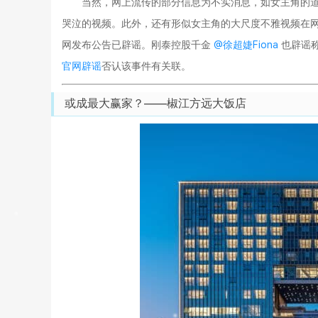
当然，网上流传的部分信息为不实消息，如女主角的
哭泣的视频。此外，还有形似女主角的大尺度不雅视频在
网发布公告已辟谣。刚泰控股千金
@徐超婕Fiona
也辟谣称
官网辟谣
否认该事件有关联。
或成最大赢家？——椒江方远大饭店