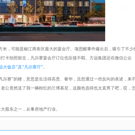
0平方米，可能是椒江商务区最大的宴会厅。项思醒事件爆出后，吸引了不少
前打卡拍照留念，凡尔赛宴会厅订位也应接不暇。方远集团还在微信公众
远大饭店”及“凡尔赛厅”
。
“凡尔赛”的梗，意思是生活得高贵、奢华，且想通过一些反向的表述，来
：老公竟然送了我一辆粉红的兰博基尼，这颜色选得也太直男了吧，哎，
位大股东之一，从事房地产行业。