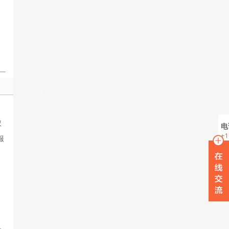
，
权
电
+1
服
在
W