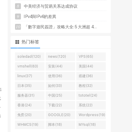
8
中
美
经
济
与
贸
易
关
系
达
成
协
议
9
I
P
v
4
與
I
P
v
6
的
差
異
10
「
數
字
遊
民
簽
證
」
攻
略
大
全
:
5
大
洲
超
4
.
.
.
热门标签
soledad(120)
news(120)
VPS(65)
vmshell(63)
安装(44)
美国(44)
linux(37)
使用(36)
搭建(36)
日本(35)
如何(33)
教程(32)
出
服务器(31)
中国(25)
tototel(24)
此
香港(24)
下载(22)
系统(22)
多
免费(20)
GOOGLE(20)
Wordpress(19)
错
WHMCS(19)
脚本(18)
MYsql(18)