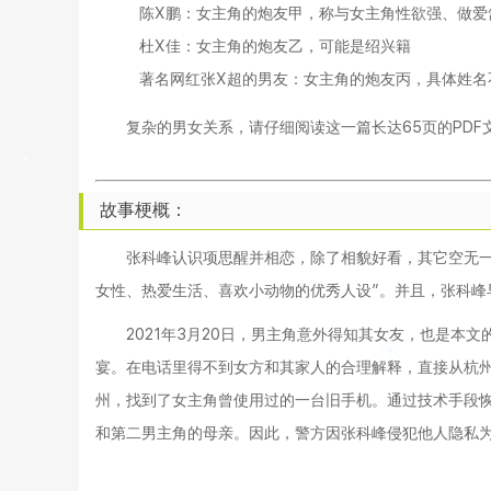
陈X鹏：女主角的炮友甲，称与女主角性欲强、做爱
杜X佳：女主角的炮友乙，可能是绍兴籍
著名网红张X超的男友：女主角的炮友丙，具体姓名
复杂的男女关系，请仔细阅读这一篇长达65页的PD
故事梗概：
张科峰认识项思醒并相恋，除了相貌好看，其它空无一
女性、热爱生活、喜欢小动物的优秀人设
”。并且，张科
2021年3月20日，男主角意外得知其女友，也是本
宴。在电话里得不到女方和其家人的合理解释，直接从杭
州，找到了女主角曾使用过的一台旧手机。通过技术手段
和第二男主角的母亲。因此，警方因张科峰侵犯他人隐私