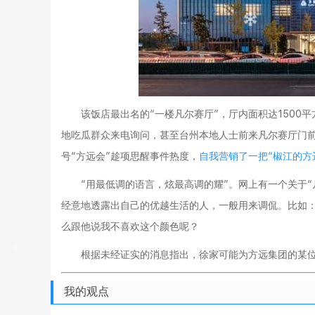
该饭店最出名的“一楼凡尔赛厅”，厅内面积达150
地吃瓜群众来电询问，甚至台州本地人士前来凡尔赛厅门
号“方远会”趁项思醒事件热度，
自我营销了一把“椒江的方
“用最低调的语言，炫最高调的耀”。网上有一个关于
经意地透露出自己的优越生活的人，一般用来调侃。比如
么跟他说我不喜欢这个颜色呢？
根据未经证实的消息指出，徐家可能为方远集团的某
我的观点