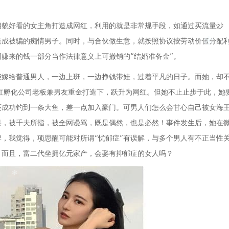
相貌好看的女主角打造成网红，利用的就是非常规手段，如通过买流量炒
造成被骗的痴情男子。同时，与合伙做生意，就按照协议按劳动价值分配
赚来的钱一部分当作法律意义上可撤销的“结婚准备金”。
能嫁给普通男人，一边上班，一边挣钱带娃，过着平凡的日子。而她，却
红孵化公司老板兼男友重金打造下，跃升为网红。但她不止止步于此，她
还成功钓到一条大鱼，差一点加入豪门。可男人们怎么会甘心自己被女海
果，被千夫所指，被全网谩骂，既是偶然，也是必然！事件发生后，她在
牌，我觉得，项思醒可能对所谓“忧郁症”有误解，与多个男人有不正当性
。而且，富二代坐拥亿元家产，会娶有抑郁症的女人吗？