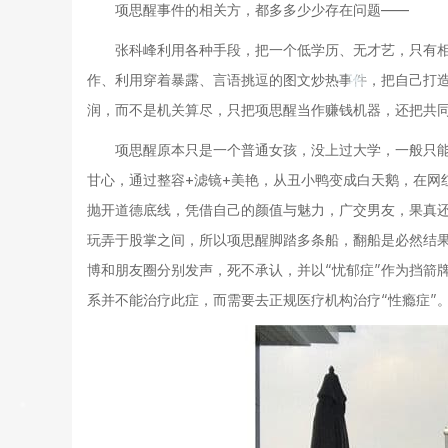
项思醒事件的相关方，都多多少少存在问题——
张科峰利用各种手段，把一个低学历、无才艺，只有
作、利用穿着暴露、言语挑逗的图文炒热事件，把自己打
润，而不是机关算尽，只把项思醒当作赚钱机器，还把共同
项思醒原本只是一个普通女孩，没上过大学，一般只
甘心，通过整容+滤镜+美艳，从丑小鸭变成白天鹅，在网
抛开道德底线，凭借自己的颜值与魅力，广交男友，果真
玩弄于股掌之间，所以项思醒脚踏多条船，翻船是必然结
博和朋友圈分别发声，死不承认，并以“忧郁症”作为挡箭
系并不能治疗此症，而需要去正规医疗机构治疗“性瘾症”