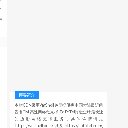
惜
官
在
博客简介
本站CDN采用VmShell免费提供离中国大陆最近的
香港CMI高速网络做支撑,ToToTel打造全球最快速
的边沿网络支撑服务，具体详情请见
:https://vmshell.com/ 以及 https://tototel.com/,