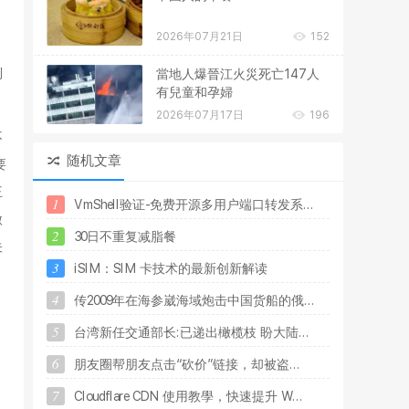
2026年07月21日
152
利
當地人爆晉江火災死亡147人
有兒童和孕婦
2026年07月17日
196
不
随机文章
要
王
1
V
m
S
h
e
l
l
验
证
-
免
费
开
源
多
用
户
端
口
转
发
系
.
.
.
微
2
3
0
日
不
重
复
减
脂
餐
关
3
i
S
I
M
：
S
I
M
卡
技
术
的
最
新
创
新
解
读
4
传
2
0
0
9
年
在
海
参
崴
海
域
炮
击
中
国
货
船
的
俄
.
.
.
5
台
湾
新
任
交
通
部
长
:
已
递
出
橄
榄
枝
盼
大
陆
.
.
.
6
朋
友
圈
帮
朋
友
点
击
“
砍
价
”
链
接
，
却
被
盗
.
.
.
7
C
l
o
u
d
f
l
a
r
e
C
D
N
使
用
教
學
，
快
速
提
升
W
.
.
.