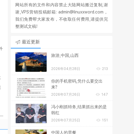
网站所有的文件和内容禁止大陆网站搬迁复制,谢
谢,VPS营销投稿邮箱: admin@linuxxword.com，
我们免费帮大家发布，不收取任何费用,请提供完
整测试文稿!
最近更新
外
旅游,中国,山西
2026年04月28日
213
不
你的手机密码,凭什么要交出
来?
怎
2026年07月26日
147
冯小刚抓特务,结果抓出来的是
韩红
2026年07月25日
151
中国人的早餐