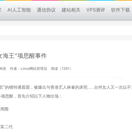
术
AI人工智能
通信协议
建站相关
VPS测评
软件下载
女海王”项思醒事件
闲语
作者：Linux网站管理员
阅读（1291）
舒淇”的模特潘霜霜，被爆出与香港艺人林峯的床照……台州女人又一次以不
—项思醒，首先介绍以下人物出场：
人周围
界富二代