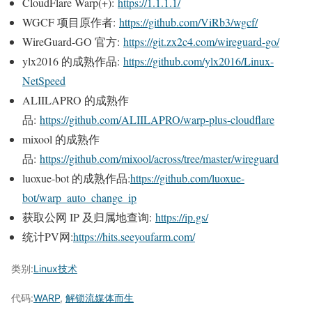
CloudFlare Warp(+):
https://1.1.1.1/
WGCF 项目原作者:
https://github.com/ViRb3/wgcf/
WireGuard-GO 官方:
https://git.zx2c4.com/wireguard-go/
ylx2016 的成熟作品:
https://github.com/ylx2016/Linux-
NetSpeed
ALIILAPRO 的成熟作
品:
https://github.com/ALIILAPRO/warp-plus-cloudflare
mixool 的成熟作
品:
https://github.com/mixool/across/tree/master/wireguard
luoxue-bot 的成熟作品:
https://github.com/luoxue-
bot/warp_auto_change_ip
获取公网 IP 及归属地查询:
https://ip.gs/
统计PV网:
https://hits.seeyoufarm.com/
类别:
Linux技术
代码:
WARP
,
解锁流媒体而生