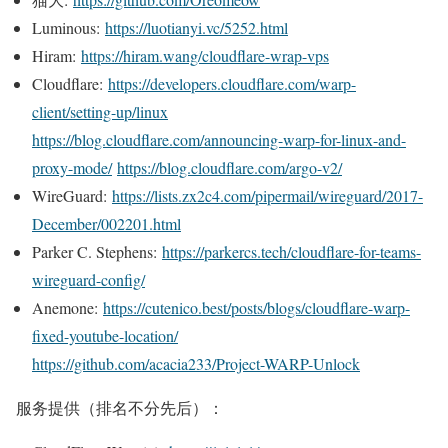
Luminous:
https://luotianyi.vc/5252.html
Hiram:
https://hiram.wang/cloudflare-wrap-vps
Cloudflare:
https://developers.cloudflare.com/warp-
client/setting-up/linux
https://blog.cloudflare.com/announcing-warp-for-linux-and-
proxy-mode/
https://blog.cloudflare.com/argo-v2/
WireGuard:
https://lists.zx2c4.com/pipermail/wireguard/2017-
December/002201.html
Parker C. Stephens:
https://parkercs.tech/cloudflare-for-teams-
wireguard-config/
Anemone:
https://cutenico.best/posts/blogs/cloudflare-warp-
fixed-youtube-location/
https://github.com/acacia233/Project-WARP-Unlock
服务提供（排名不分先后）：