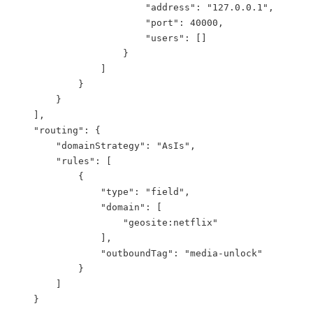
                        "address": "127.0.0.1",

                        "port": 40000,

                        "users": []

                    }

                ]

            }

        }

    ],

    "routing": {

        "domainStrategy": "AsIs",

        "rules": [

            {

                "type": "field",

                "domain": [

                    "geosite:netflix"

                ],

                "outboundTag": "media-unlock"

            }

        ]

    }
