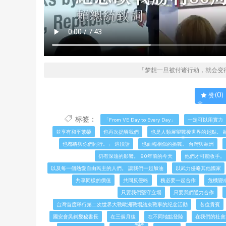
「梦想一旦被付诸行动，就会变
0
赞(
)
标签：
「From VE Day to Every Day」
一定可以用實力
並享有和平繁榮
也再次提醒我們
也是人類展望戰後世界的起點。 
也都將與你們同行。」 這段話
也面臨相似的挑戰。 台灣與歐洲
仍有深遠的影響。 80年前的今天
他們才可能收手。
以及每一個熱愛自由民主的人們。 讓我們一起加油
以武力侵略其他國家
共享同樣的價值
共同反侵略
務必要一起合作
危機變
只要我們堅守立場
只要我們通力合作
台灣首度舉行第二次世界大戰歐洲戰場結束戰事的紀念活動
各位貴賓
國安會吳釗燮秘書長
在三個月後
在不同地點登陸
在我們的社會