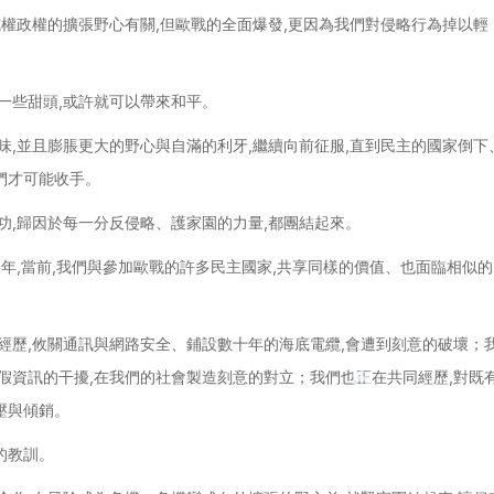
威權政權的擴張野心有關,但歐戰的全面爆發,更因為我們對侵略行為掉以輕
一些甜頭,或許就可以帶來和平。
味,並且膨脹更大的野心與自滿的利牙,繼續向前征服,直到民主的國家倒下
們才可能收手。
功,歸因於每一分反侵略、護家園的力量,都團結起來。
0年,當前,我們與參加歐戰的許多民主國家,共享同樣的價值、也面臨相似的
同經歷,攸關通訊與網路安全、鋪設數十年的海底電纜,會遭到刻意的破壞；
假資訊的干擾,在我們的社會製造刻意的對立；我們也正在共同經歷,對既
壓與傾銷。
的教訓。