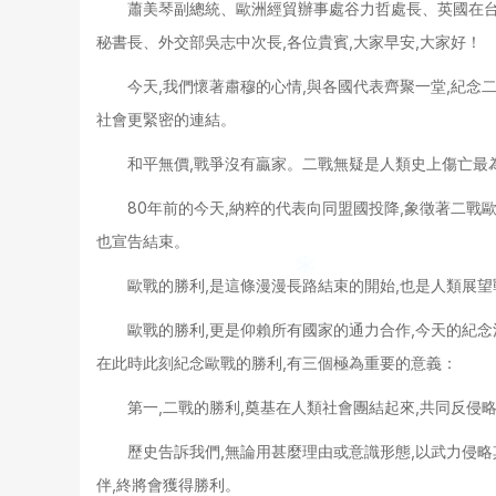
蕭美琴副總統、歐洲經貿辦事處谷力哲處長、英國在
秘書長、外交部吳志中次長,各位貴賓,大家早安,大家好！
今天,我們懷著肅穆的心情,與各國代表齊聚一堂,紀念
社會更緊密的連結。
和平無價,戰爭沒有贏家。二戰無疑是人類史上傷亡最
80年前的今天,納粹的代表向同盟國投降,象徵著二戰
也宣告結束。
歐戰的勝利,是這條漫漫長路結束的開始,也是人類展
歐戰的勝利,更是仰賴所有國家的通力合作,今天的紀念
在此時此刻紀念歐戰的勝利,有三個極為重要的意義：
第一,二戰的勝利,奠基在人類社會團結起來,共同反侵
歷史告訴我們,無論用甚麼理由或意識形態,以武力侵
伴,終將會獲得勝利。