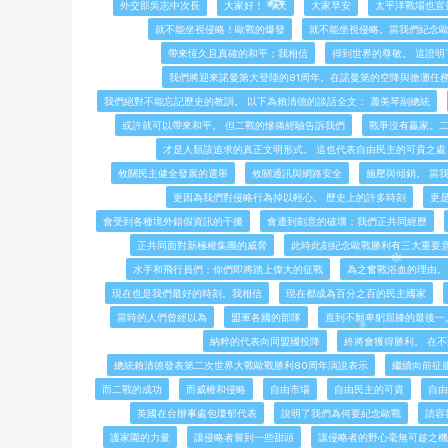
外交部吳志中次長
大家好！ 今天
大家早安
太平洋戰場也宣
就不能坐視侵略！歐戰的爆發
就不能坐視侵略。當我們紀念
帶來恆久且真確的和平；我相信
得到世界的尊敬。 這證明
我們將迎來諾曼第大登陸的81周年。在諾曼第的空降與搶灘任
我們絕對不能忘記歷史的教訓。 以下為賴清德的談話全文： 蕭美琴副總統
或許就可以帶來和平。 但二戰的慘痛經驗告訴我們
戰爭沒有贏家。
才是人類該追求的真正文明形式。 這也代表自由民主的可貴之處
攸關民主健全發展的選舉
攸關通訊與網路安全
施壓與傾銷。 當
更因為我們對侵略行為掉以輕心。 歷史上的許多時刻
更
會受到各種境外錯假資訊的干擾
會遭到刻意的破壞；我們正共同經歷
正共同面對新極權集團的威脅
此時此刻紀念歐戰勝利有三大重要
水手和飛行員們：你們即將踏上偉大的征戰
為之奮戰浴血的理由。
現在也是我們最好的時刻。我相信
現在都成為百分之百的民主國家
當時的人們曾經以為
盟軍各國的部隊
直到不願卑躬屈膝的最後一
納粹的代表向同盟國投降
終將會獲得勝利。 在
總統賴清德發表第二次世界大戰歐戰勝利80周年演說表示
繼續向前征
而二戰的成功
而威權和侵略
自由市場
自由民主的可貴
自由
英國在台辦事處包瓊郁代表
說明了我們為何要紀念歐戰
請容
護家園的力量
讓侵略者嘗到一些甜頭
讓侵略者的野心毫無可趁之機