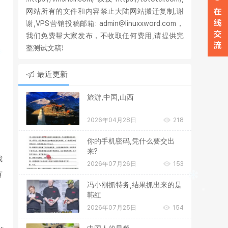
在
网站所有的文件和内容禁止大陆网站搬迁复制,谢
谢,VPS营销投稿邮箱: admin@linuxxword.com，
W
我们免费帮大家发布，不收取任何费用,请提供完
整测试文稿!
、
最近更新
旅游,中国,山西
2026年04月28日
218
你的手机密码,凭什么要交出
来?
我
2026年07月26日
153
有
冯小刚抓特务,结果抓出来的是
韩红
2026年07月25日
154