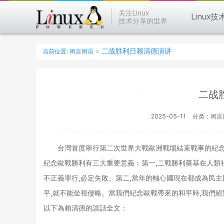
关注Linux
Linux技
技术分享的世界
二战胜利日赖清德演讲
当前位置:
闲言闲语
>
二战
2025-05-11
分类：闲言
台灣首度舉行第二次世界大戰歐洲戰場結束戰事的紀念
紀念歐戰勝利有三大重要意義︰第一,二戰勝利奠基在人類社
不正義罪行,必定失敗。第二,當年的軸心國現在都成為民主
平,就不能坐視侵略。當我們紀念歐戰帶來的和平時,我們
以下為賴清德的談話全文：