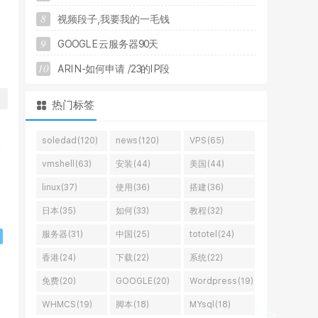
8
视
频
段
子
,
我
要
我
的
一
毛
钱
9
G
O
O
G
L
E
云
服
务
器
9
0
天
10
A
R
I
N
-
如
何
申
请
/
2
3
的
I
P
段
热门标签
soledad(120)
news(120)
VPS(65)
vmshell(63)
安装(44)
美国(44)
linux(37)
使用(36)
搭建(36)
日本(35)
如何(33)
教程(32)
服务器(31)
中国(25)
tototel(24)
香港(24)
下载(22)
系统(22)
免费(20)
GOOGLE(20)
Wordpress(19)
WHMCS(19)
脚本(18)
MYsql(18)