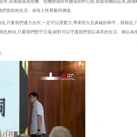
合作,在風險成為危機、危機變成向外擴張的野心前,就緊密團結起來,讓侵
我們當前的生活、保有人性尊嚴與價值。
信,只要我們通力合作,一定可以用實力,帶來恆久且真確的和平；我相信,
我也相信,只要我們堅守立場,絕對可以守護我們習以為常的生活、賴以為
謝。