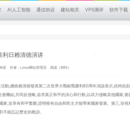
术
AI人工智能
通信协议
建站相关
VPS测评
软件下载
胜利日赖清德演讲
闲语
作者：Linux网站管理员
阅读（885）
活動,總統賴清德發表第二次世界大戰歐戰勝利80周年演說表示,此時此
會團結,共同反侵略,追求真正和平的決心和行動,以武力侵略其他國家,都
國家,並享有和平繁榮,證明唯有自由和民主才能帶來國家發展。第三,珍視
絕對不能忘記歷史的教訓。