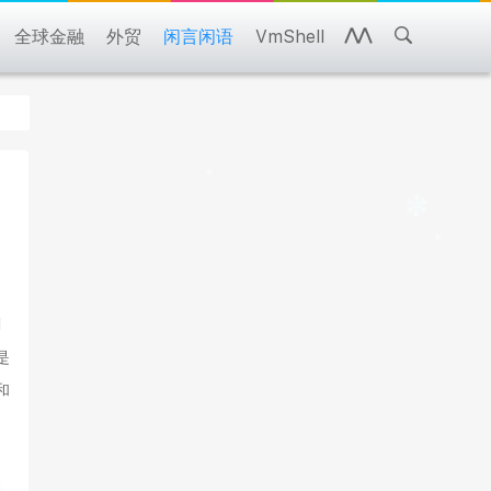
全球金融
外贸
闲言闲语
VmShell
刻
是
和