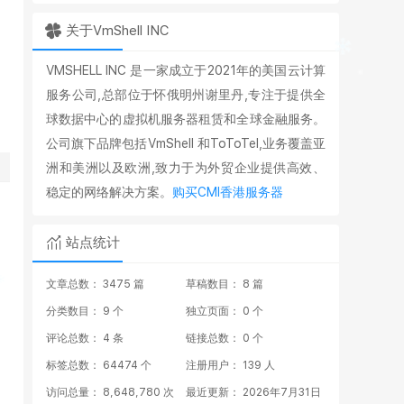
关于VmShell INC
VMSHELL INC 是一家成立于2021年的美国云计算
服务公司,总部位于怀俄明州谢里丹,专注于提供全
球数据中心的虚拟机服务器租赁和全球金融服务。
公司旗下品牌包括VmShell 和ToToTel,业务覆盖亚
洲和美洲以及欧洲,致力于为外贸企业提供高效、
稳定的网络解决方案。
购买CMI香港服务器
站点统计
文章总数： 3475 篇
草稿数目： 8 篇
分类数目： 9 个
独立页面： 0 个
评论总数： 4 条
链接总数： 0 个
标签总数： 64474 个
注册用户： 139 人
访问总量： 8,648,780 次
最近更新： 2026年7月31日