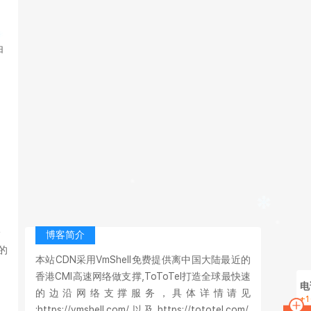
。
由
水
博客简介
的
本站CDN采用VmShell免费提供离中国大陆最近的
香港CMI高速网络做支撑,ToToTel打造全球最快速
电
的边沿网络支撑服务，具体详情请见
+1
:https://vmshell.com/ 以及 https://tototel.com/,