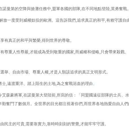
在諾曼第的空降與搶灘任務中,盟軍各國的部隊,在不同地點登陸,英勇奮戰
功解放一度受到威權奴役的歐洲。這告訴我們,追求真正的和平,有賴守護自
且享有真正的和平與繁榮,得到世界的尊敬。
唯有尊重人性尊嚴,才能成為受到敬重的國家,而威權和侵略,只會帶來殺戮、
主選舉、自由市場、尊重人權,才是人類該追求的真正文明形式。
將士,遠渡重洋、踏上陌生的土地,為之奮戰浴血的理由。
令艾森豪將軍,在諾曼第大登陸前,所寫的信：「同盟國遠征部隊的士兵、
辛勤奮鬥了數個月。全世界的目光都注視著你們,而世界各地熱愛自由人們
自由民主的可貴,需要靠實力,靠時時刻刻的警覺,才能牢牢守護。