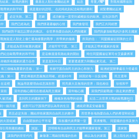
告結束。 歐戰的勝利
奠基在人類社會團結起來
姑息
尊重人權
對既有國際規則
歐戰帶來的和平時
就是最好的證明。 在此時此刻紀念歐戰的勝利
就緊密團結起來
了
必定失敗。第二
悲劇
成功解放一度受到威權奴役的歐洲。這告訴我們
務中
我們已經為此
我們懷著肅穆的心情
我們會發現
我們正共同經歷
我們絕對不能忘記歷史的教訓。 全世界熱愛自由的人們與國家
我們與參加歐戰的許多民主國家
二戰無疑是人類史上傷亡最為慘重的戰爭；所帶來的傷痛
所寫的信：「同盟國遠征部隊的士兵
才能成為受到敬重的國家
才能牢牢守護。 第三
才能真正帶來國家的發展
我們紀念歐戰帶來的和平時
是這條漫漫長路結束的開始
時任同盟國遠征軍司令艾森豪將軍
是仰賴所有國家的通力合作
更是直到今日
更要透過實力和團結來完成。 第二
有三個極為重要的意義： 第一
有賴守護自由民主的決心和努力
歐洲經貿辦事處谷力哲處長
意義︰第一
歷史傳達的意義無比明確。經過80年
歸因於每一分反侵略
民主選舉
 在這裡
無論用甚麼理由或意識形態
照亮廣大且無垠的世界；我也相信
珍視和平
當前
當年的軸心國現在都成為民主國家
當年軸心國
當我們回顧戰後一路走來的歷史
人被消滅
直到民主的國家倒下
種種灰色地帶的侵擾
紀念二次世界大戰的歐戰勝利日
不到一個月後
絕對可以守護我們習以為常的生活
總統府潘孟安秘書長
服
而且必定失敗；團結捍衛家園與自由民主的夥伴
而世界各地熱愛自由人們的希望和祈禱
的火苗熄滅
自由開放的公平市場
與各國代表齊聚一堂
英勇奮戰。 同盟國的合作及努力
我引用美國前總統
謝謝。
證明唯有自由和民主才能帶來國家發展。第三
護家園
讓我們的世世代代
象徵著二戰歐陸戰場的告終
賴以為生的家園
踏上陌生的土地