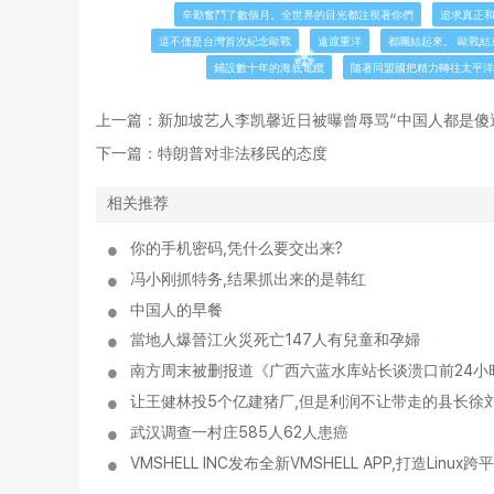
辛勤奮鬥了數個月。全世界的目光都注視著你們
追求真正
這不僅是台灣首次紀念歐戰
遠渡重洋
都團結起來。 歐戰結
鋪設數十年的海底電纜
隨著同盟國把精力轉往太平洋
上一篇：
新加坡艺人李凯馨近日被曝曾辱骂“中国人都是傻
下一篇：
特朗普对非法移民的态度
相关推荐
你的手机密码,凭什么要交出来?
冯小刚抓特务,结果抓出来的是韩红
中国人的早餐
當地人爆晉江火災死亡147人有兒童和孕婦
南方周末被删报道《广西六蓝水库站长谈溃口前24小
让王健林投5个亿建猪厂,但是利润不让带走的县长徐刘
武汉调查一村庄585人62人患癌
VMSHELL INC发布全新VMSHELL APP,打造Lin