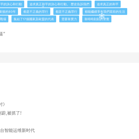
和平的決心和行動
追求真正和平的決心和行動。 歷史告訴我們
追求真正的和平
束後的80年
都是不正義的罪行
都是不正義罪行
都能繼續享有我們當前的生活
戰場
集結了17個國家及歐盟的代表
需要靠實力
靠時時刻刻的警覺
逼”
时》
蔚,被抓了!
ux跨平台智能运维新时代