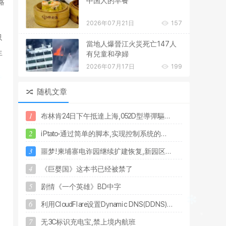
中国人的早餐
略
2026年07月21日
157
只
當地人爆晉江火災死亡147人
生
有兒童和孕婦
2026年07月17日
199
随机文章
1
布
林
肯
2
4
日
下
午
抵
達
上
海
,
0
5
2
D
型
導
彈
驅
.
.
.
2
i
P
t
a
t
o
-
通
过
简
单
的
脚
本
,
实
现
控
制
系
统
的
.
.
.
3
噩
梦
!
柬
埔
寨
电
诈
园
继
续
扩
建
恢
复
,
新
园
区
.
.
.
4
《
巨
婴
国
》
这
本
书
已
经
被
禁
了
5
剧
情
《
一
个
英
雄
》
B
D
中
字
6
利
用
C
l
o
u
d
F
l
a
r
e
设
置
D
y
n
a
m
i
c
D
N
S
(
D
D
N
S
)
.
.
.
7
无
3
C
标
识
充
电
宝
,
禁
上
境
内
航
班