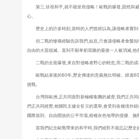
第三,珍視和平,就不能坐視侵略！歐戰的爆發,固然與
心。
歷史上的許多時刻,當時的人們曾經以為,讓侵略者嘗到
但二戰的慘痛經驗告訴我們,姑息,只會讓侵略者食髓知
自由的火苗熄滅、直到不願卑躬屈膝的最後一人被消滅,他
二戰的全面爆發,來自對侵略者野心的輕忽,而二戰的成
歐戰結束後的80年,歷史傳達的意義無比明確。經過8
挑戰。
台灣與歐洲,正共同面對新極權集團的威脅,我們正共
們正共同經歷,攸關民主健全發展的選舉,會受到各種境外錯
國際規則、自由開放的公平市場,種種灰色地帶的侵擾、施
當我們紀念歐戰帶來的和平時,我們絕對不能忘記歷史