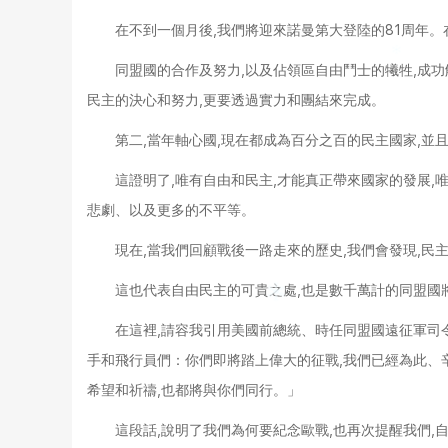
在不到一個月後,我們將迎來諾曼第大登陸的81周年。
同盟國的合作及努力,以及佔領區自由鬥士的犧牲,成
民主的決心和努力,更要透過實力和團結來完成。
第二,當年軸心國,現在都成為百分之百的民主國家,並
這證明了,唯有自由和民主,才能真正帶來國家的發展,
悲劇、以及更多的不平等。
現在,當我們回顧戰後一路走來的歷史,我們會發現,民
這也代表自由民主的可貴之處,也是數千萬計的同盟國
在這裡,請容我引用美國前總統、時任同盟國遠征軍司
手和飛行員們：你們即將踏上偉大的征戰,我們已經為此、
希望和祈禱,也都將與你們同行。」
這段話,說明了我們為何要紀念歐戰,也再次提醒我們,