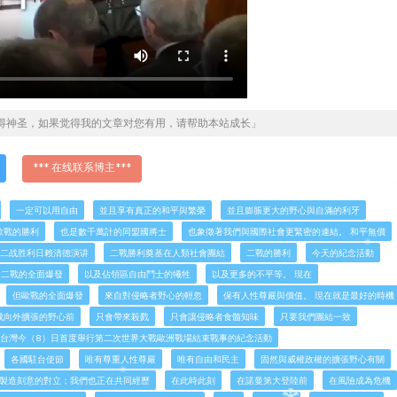
得神圣，如果觉得我的文章对您有用，请帮助本站成长」
*** 在线联系博主***
一定可以用自由
並且享有真正的和平與繁榮
並且膨脹更大的野心與自滿的利牙
歐戰的勝利
也是數千萬計的同盟國將士
也象徵著我們與國際社會更緊密的連結。 和平無價
二战胜利日赖清德演讲
二戰勝利奠基在人類社會團結
二戰的勝利
今天的紀念活動
 二戰的全面爆發
以及佔領區自由鬥士的犧牲
以及更多的不平等。 現在
但歐戰的全面爆發
來自對侵略者野心的輕忽
保有人性尊嚴與價值。 現在就是最好的時機
成向外擴張的野心前
只會帶來殺戮
只會讓侵略者食髓知味
只要我們團結一致
台灣今（8）日首度舉行第二次世界大戰歐洲戰場結束戰事的紀念活動
各國駐台使節
唯有尊重人性尊嚴
唯有自由和民主
固然與威權政權的擴張野心有關
製造刻意的對立；我們也正在共同經歷
在此時此刻
在諾曼第大登陸前
在風險成為危機