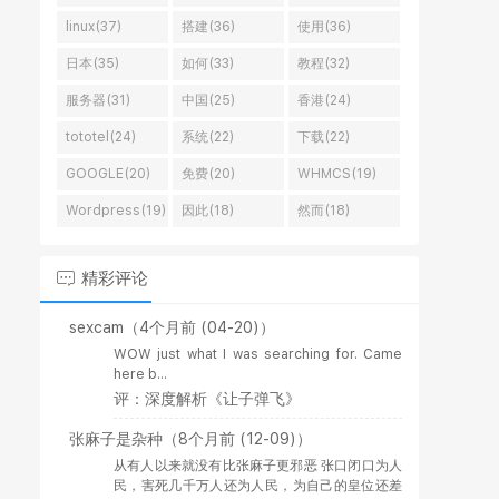
linux(37)
搭建(36)
使用(36)
日本(35)
如何(33)
教程(32)
服务器(31)
中国(25)
香港(24)
tototel(24)
系统(22)
下载(22)
GOOGLE(20)
免费(20)
WHMCS(19)
Wordpress(19)
因此(18)
然而(18)
精彩评论
sexcam
（4个月前 (04-20)）
WOW just what I was searching for. Came
here b...
评：深度解析《让子弹飞》
张麻子是杂种
（8个月前 (12-09)）
从有人以来就没有比张麻子更邪恶 张口闭口为人
民，害死几千万人还为人民，为自己的皇位还差