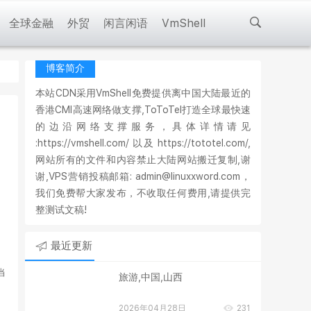
全球金融
外贸
闲言闲语
VmShell
博客简介
本站CDN采用VmShell免费提供离中国大陆最近的
香港CMI高速网络做支撑,ToToTel打造全球最快速
的边沿网络支撑服务，具体详情请见
:https://vmshell.com/ 以及 https://tototel.com/,
网站所有的文件和内容禁止大陆网站搬迁复制,谢
谢,VPS营销投稿邮箱: admin@linuxxword.com，
我们免费帮大家发布，不收取任何费用,请提供完
整测试文稿!
最近更新
当
旅游,中国,山西
2026年04月28日
231