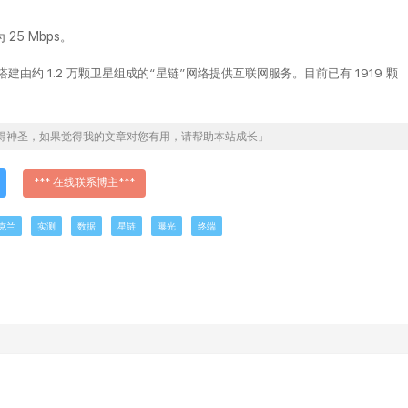
5 Mbps
。
太空搭建由约 1.2 万颗卫星组成的“星链”网络提供互联网服务。目前已有 1919 颗
得神圣，如果觉得我的文章对您有用，请帮助本站成长」
*** 在线联系博主***
克兰
实测
数据
星链
曝光
终端