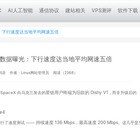
术
AI人工智能
通信协议
建站相关
VPS测评
软件下载
光：下行速度达当地平均网速五倍
实测数据曝光：下行速度达当地平均网速五倍
闲语
作者：Linux网站管理员
阅读（2368）
SpaceX 向乌克兰发去的
星链用户终端为旧款的 Dishy V1
，而非升级后的
备进行了速度测试 ——
持续速度 136 Mbps，最高速度 200 Mbps
。这几乎是