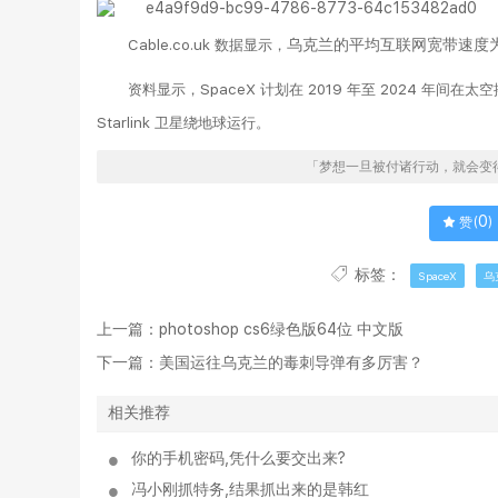
Cable.co.uk 数据显示，
乌克兰的平均互联网宽带速度为 2
资料显示，SpaceX 计划在 2019 年至 2024 年间在
Starlink 卫星绕地球运行。
「梦想一旦被付诸行动，就会变
0
赞(
)
标签：
SpaceX
乌
上一篇：
photoshop cs6绿色版64位 中文版
下一篇：
美国运往乌克兰的毒刺导弹有多厉害？
相关推荐
你的手机密码,凭什么要交出来?
冯小刚抓特务,结果抓出来的是韩红