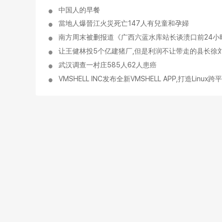
中国人的早餐
當地人爆晉江火災死亡147人有兒童和孕婦
南方周末被删报道《广西六蓝水库站长谈溃口前24小
让王健林投5个亿建猪厂,但是利润不让带走的县长徐刘
武汉调查一村庄585人62人患癌
VMSHELL INC发布全新VMSHELL APP,打造Lin