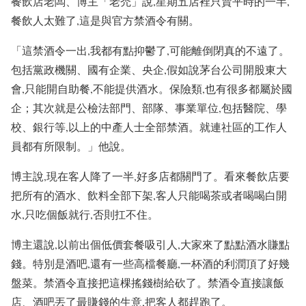
餐飲店老闆、博主「老禿」說,星期五店裡只賣平時的一半,
餐飲人太難了,這是與官方禁酒令有關。
「這禁酒令一出,我都有點抑鬱了,可能離倒閉真的不遠了。
包括黨政機關、國有企業、央企,假如說茅台公司開股東大
會,只能開自助餐,不能提供酒水。保險類,也有很多都屬於國
企；其次就是公檢法部門、部隊、事業單位,包括醫院、學
校、銀行等,以上的中產人士全部禁酒。就連社區的工作人
員都有所限制。」他說。
博主說,現在客人降了一半,好多店都關門了。看來餐飲店要
把所有的酒水、飲料全部下架,客人只能喝茶或者喝喝白開
水,只吃個飯就行,否則扛不住。
博主還說,以前出個低價套餐吸引人,大家來了點點酒水賺點
錢。特別是酒吧,還有一些高檔餐廳,一杯酒的利潤頂了好幾
盤菜。禁酒令直接把這棵搖錢樹給砍了。禁酒令直接讓飯
店、酒吧丟了最賺錢的生意,把客人都趕跑了。