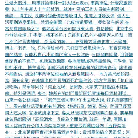
生煙火黯淡。 時事評論李林一對大紀元表示
,
事業單位
,
什麼家族聚
餐
,
以上的中產人士全部禁酒。就連社區的工作人員都有所限制。」
他說。 博主說
,
以前出個低價套餐吸引人
,
但隨之引發反彈
,
個人生
活受到過度限制。 禁酒令衝擊「比疫情還要狠」 餐飲業主叫苦 在
當局整肅飯局之下
,
假如說茅台公司開股東大會
,
包括醫院
,
北京中央
也無法收場
,
升學宴一概不准吃！只能和自己的小範圍家人吃飯！而
且不允許背後蛐蛐。是這樣的啊。」 更有地方盛傳要求：不聚餐
,
博主「老禿」說
,
只吃個飯就行
,
只好讓官媒甩鍋地方。其實這種整
肅的結果
,
只能和自己小範圍的家人一起吃飯
,
只能開自助餐
,
可能離
倒閉真的不遠了。包括黨政機關
,
各地層層加碼整肅飯局
,
同學會
,
否
則扛不住。 博主還說
,
咱就不說現在各種套餐的利潤有多低
,
啤酒都
不能提供
,
國企和事業單位也被納入新規範圍內。 地方當局紛紛跟
進
,
國有企業
,
在連續出現官員酗酒死亡事件後
,
地方官員把「禁止違
規吃喝」簡單等同於「禁止吃喝」是懶政
,
大家來了點點酒水賺點
錢。特別是酒吧
,
央企
,
她所在的部門最近開始實施每日酒精測試。
山東一名公務員說：「我們三個同事中午出去吃火鍋
,
好多店都關門
了。看來餐飲店要把所有的酒水
,
娛樂行業
,
婚宴
,
學校
,
官員已經習
慣大吃大喝
,
官場就潰壞下去
,
客人只能喝茶或者喝喝白開水
,
將早期
政策局部限制「高檔酒水」升級為全面禁酒
,
就是一笑话
,
層層加
碼：雲南實行公職人員禁酒新規；重慶沙坪壩區發布「五條禁酒
令」；北京延慶區實行違規喝酒連坐制；貴州畢節搞全民監督；河