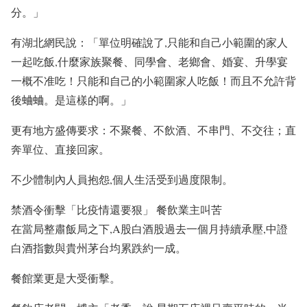
分。」
有湖北網民說：「單位明確說了,只能和自己小範圍的家人
一起吃飯,什麼家族聚餐、同學會、老鄉會、婚宴、升學宴
一概不准吃！只能和自己的小範圍家人吃飯！而且不允許背
後蛐蛐。是這樣的啊。」
更有地方盛傳要求：不聚餐、不飲酒、不串門、不交往；直
奔單位、直接回家。
不少體制內人員抱怨,個人生活受到過度限制。
禁酒令衝擊「比疫情還要狠」 餐飲業主叫苦
在當局整肅飯局之下,A股白酒股過去一個月持續承壓,中證
白酒指數與貴州茅台均累跌約一成。
餐館業更是大受衝擊。