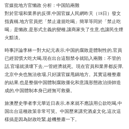
官媒批地方官懶政 分析：中国陷兩難
對於官場和業界的反彈,中国官媒人民網昨天（18日）發文
指責稱,地方官員把「禁止違規吃喝」簡單等同於「禁止吃
喝」是懶政,是形式主義的變種,讓商家失了生意,也讓民生煙
火黯淡。
時事評論李林一對大紀元表示,中国的腐敗是體制性的,官員
已經習慣大吃大喝,現在出台這類禁令就陷入兩難：不管的
話,官場就潰壞下去,一管經濟就死。現在官員和業界都反彈,
北京中央也無法收場,只好讓官媒甩鍋地方。其實這種整肅
的結果,也是整個中国體制腐敗僵化和意識形態政治掛帥造
成的,中国體制本身已經無可救藥。
旅澳歷史學者李元華近日表示,本來就不應該用公款吃喝,中
国出台這種政策非常可笑。中国歷來講究酒桌文化,這次這
樣搞是因為財政吃緊,趁機整肅一下。