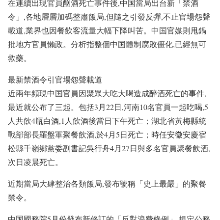
在連續出現官員酗酒死亡事件後,中国當局出台新「禁酒
令」,各地層層加碼整肅飯局,但隨之引發反彈,不止官場怨聲
載道,業界也因餐飲客流量大幅下降叫苦。中国官媒則甩鍋
批地方官員懶政。分析指整個中国體制腐敗僵化,已經無可
救藥。
最新禁酒令引官場怨聲載道
近兩年頻現中国官員因聚眾大吃大喝造成醉酒死亡的事件,
最近就公布了三起。包括3月22日,河南10名官員一起吃喝,5
人共飲4瓶白酒,1人飲酒後當日下午死亡；湖北省黃梅縣統
戰部部長羅盤軍聚餐飲酒,於4月5日死亡；時任安徽安慶宿
松縣千嶺鄉黨委副書記吳行舟4月27日與多名官員聚餐飲酒,
次日凌晨死亡。
近期當局大肆整治各類飯局,發布號稱「史上最嚴」的聚餐
禁令。
中国國務院5月份發布新修訂的「反對浪費條例」,規定公務