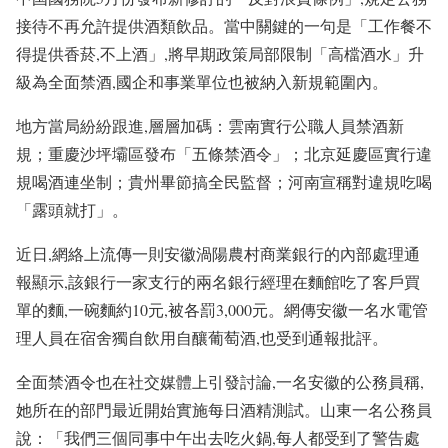
接待不再允許提供酒類飲品。當中關鍵的一句是「工作餐不
得提供香菸,不上酒」,將早期政策局部限制「高檔酒水」升
級為全面禁酒,國企和事業單位也被納入新規範圍內。
地方當局紛紛跟進,層層加碼：雲南實行公職人員禁酒新
規；重慶沙坪壩區發布「五條禁酒令」；北京延慶區實行違
規喝酒連坐制；貴州畢節搞全民監督；河南宣稱對違規吃喝
「露頭就打」。
近日,網絡上流傳一則安徽渦陽農村商業銀行的內部處理通
報顯示,該銀行一家支行的兩名銀行經理在麵館吃了客戶買
單的麵,一碗麵約10元,被各罰3,000元。網傳安徽一名水電管
理人員在宿舍獨自飲用自釀葡萄酒,也受到通報批評。
全面禁酒令也在社交媒體上引發討論,一名安徽的公務員稱,
她所在的部門最近開始實施每日酒精測試。山東一名公務員
說：「我們三個同事中午出去吃火鍋,每人都受到了警告處