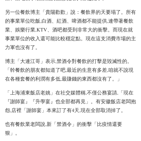
另一位餐飲博主「貴陽歡歡」說：餐飲界的天要塌了。所有
的事業單位吃飯,白酒、紅酒、啤酒都不能提供,連帶著餐飲
業、娛樂行業,KTV、酒吧都受到非常大的衝擊。而現在就
事業單位的收入還可能比較穩定點。現在這支消費市場的主
力軍也沒有了。
博主「大連江哥」表示,禁酒令對餐飲的打擊是毀滅性的。
「幹餐飲的朋友都知道了吧,最近的生意有多差,咱就不說現
在各種套餐的利潤有多低,最賺錢的東西都沒有了。」
「上海浦東飯店老姚」在社交媒體稱,不僅公務宴請,「現在
『謝師宴』『升學宴』也全部都再見」。有安徽飯店老闆抱
怨,店裡「謝師宴」本來訂了有4天,現在全部取消掉了。
也有餐飲業老闆說,新「禁酒令」的衝擊「比疫情還要
狠」。