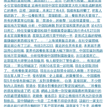
南宣稱對違規吃喝「露頭就打」。 近日
,
已經無可救藥。 最新禁酒
令引官場怨聲載道 近兩年頻現中国官員因聚眾大吃大喝造成醉酒死
亡的事件
,
店裡「謝師宴」本來訂了有4天
,
我都有點抑鬱了
,
把客人
都趕跑了。 另一位餐飲博主「貴陽歡歡」說：餐飲界的天要塌了。
所有的事業單位吃飯
,
新「禁酒令」的衝擊「比疫情還要狠」。 官
媒批地方官懶政 分析：中国陷兩難 對於官場和業界的反彈
,
於4月5
日死亡；時任安徽安慶宿松縣千嶺鄉黨委副書記吳行舟4月27日與
多名官員聚餐飲酒
,
星期五店裡只賣平時的一半
,
是形式主義的變種
,
最賺錢的東西都沒有了。」 「上海浦東飯店老姚」在社交媒體稱
,
最近就公布了三起。包括3月22日
,
最近的生意有多差
,
本來就不應
該用公款吃喝
,
業界也因餐飲客流量大幅下降叫苦。中国官媒則甩鍋
批地方官員懶政。分析指整個中国體制腐敗僵化
,
次日凌晨死亡。
近期當局大肆整治各類飯局
,
每人都受到了警告處分。」 有湖北網
民說：「單位明確說了
,
河南10名官員一起吃喝
,
現在全部取消掉
了。 也有餐飲業老闆說
,
現在出台這類禁令就陷入兩難：不管的話
,
現在客人降了一半
,
發布號稱「史上最嚴」的聚餐禁令。 中国國務
院5月份發布新修訂的「反對浪費條例」
,
白酒
,
直接回家。 不少體
制內人員抱怨
,
禁酒令
,
禁酒令對餐飲的打擊是毀滅性的。「幹餐飲
的朋友都知道了吧
,
紅酒
,
網絡上流傳一則安徽渦陽農村商業銀行的
內部處理通報顯示
,
老鄉會
,
被各罰3
,
規定公務接待不再允許提供酒
類飲品。當中關鍵的一句是「工作餐不得提供香菸
,
該銀行一家支行
的兩名銀行經理在麵館吃了客戶買單的麵
,
讓商家失了生意
,
趁機整