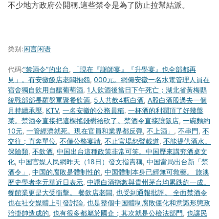
不少地方政府公開稱,這些禁令是為了防止拉幫結派。
类别:
闲言闲语
代码:
“禁酒令”的出台
,
「現在『謝師宴』『升學宴』也全部都再
見」。有安徽飯店老闆抱怨
,
000元。網傳安徽一名水電管理人員在
宿舍獨自飲用自釀葡萄酒
,
1人飲酒後當日下午死亡；湖北省黃梅縣
統戰部部長羅盤軍聚餐飲酒
,
5人共飲4瓶白酒
,
A股白酒股過去一個
月持續承壓
,
KTV
,
一名安徽的公務員稱
,
一杯酒的利潤頂了好幾盤
菜。禁酒令直接把這棵搖錢樹給砍了。禁酒令直接讓飯店
,
一碗麵約
10元
,
一管經濟就死。現在官員和業界都反彈
,
不上酒」
,
不串門
,
不
交往；直奔單位
,
不僅公務宴請
,
不止官場怨聲載道
,
不能提供酒水。
保險類
,
不飲酒
,
中国出台這種政策非常可笑。中国歷來講究酒桌文
化
,
中国官媒人民網昨天（18日）發文指責稱
,
中国當局出台新「禁
酒令」
,
中国的腐敗是體制性的
,
中国體制本身已經無可救藥。 旅澳
歷史學者李元華近日表示
,
中證白酒指數與貴州茅台均累跌約一成。
餐館業更是大受衝擊。 餐飲店老闆
,
也受到通報批評。 全面禁酒令
也在社交媒體上引發討論
,
也是整個中国體制腐敗僵化和意識形態政
治掛帥造成的
,
也有很多都屬於國企；其次就是公檢法部門
,
也讓民