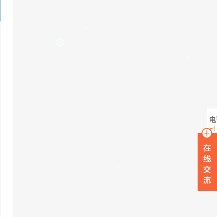
电
+1
在
W