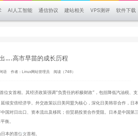
术
AI人工智能
通信协议
建站相关
VPS测评
软件下载
出….高市早苗的成长历程
言闲语
作者：Linux网站管理员
阅读（748）
首位女首相。其经济政策强调“负责任的积极财政”，包括降低汽油税、支
，延续安倍经济学。外交政策以日美同盟为核心，深化日美韩菲合作，日
好中国对日出口、资本流出及移民；但贸易投资合作受阻。日本是中国第
本平衡。
为日本的首位女首相。