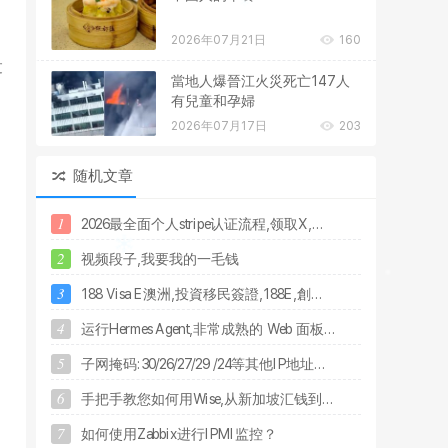
2026年07月21日
160
过
當地人爆晉江火災死亡147人
有兒童和孕婦
2026年07月17日
203
随机文章
1
2
0
2
6
最
全
面
个
人
s
t
r
i
p
e
认
证
流
程
,
领
取
X
,
.
.
.
2
视
频
段
子
,
我
要
我
的
一
毛
钱
3
1
8
8
V
i
s
a
E
澳
洲
,
投
資
移
民
簽
證
,
1
8
8
E
,
創
.
.
.
4
运
行
H
e
r
m
e
s
A
g
e
n
t
,
非
常
成
熟
的
W
e
b
面
板
.
.
.
5
子
网
掩
码
:
3
0
/
2
6
/
2
7
/
2
9
/
2
4
等
其
他
I
P
地
址
.
.
.
6
手
把
手
教
您
如
何
用
W
i
s
e
,
从
新
加
坡
汇
钱
到
.
.
.
7
如
何
使
用
Z
a
b
b
i
x
进
行
I
P
M
I
监
控
？