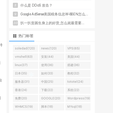
8
什
么
是
D
D
o
S
攻
击
？
9
G
o
o
g
l
e
A
d
S
e
n
s
e
美
国
税
务
信
息
W
-
8
B
E
N
怎
么
.
.
.
10
扒
一
扒
贫
困
生
身
上
的
好
货
,
怎
么
就
最
需
要
.
.
.
热门标签
持
soledad(120)
news(120)
VPS(65)
vmshell(63)
安装(44)
美国(44)
策
linux(37)
使用(36)
搭建(36)
日本(35)
如何(33)
教程(32)
取
服务器(31)
中国(25)
tototel(24)
香港(24)
下载(22)
系统(22)
到
免费(20)
GOOGLE(20)
Wordpress(19)
WHMCS(19)
脚本(18)
MYsql(18)