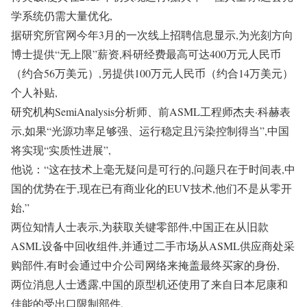
学系统仍需大量优化,
据研究所官网今年3月的一次线上招聘信息显示,为光刻方向
博士提供“无上限”薪资,科研经费最高可达400万元人民币
（约合56万美元）,另提供100万元人民币（约合14万美元）
个人补贴,
研究机构SemiAnalysis分析师、前ASML工程师杰夫·科赫表
示,如果“光源功率足够强、运行稳定且污染控制得当”,中国
将实现“实质性进展”,
他说：“这在技术上毫无疑问是可行的,问题只在于时间表,中
国的优势在于,现在已有商业化的EUV技术,他们不是从零开
始,”
两位知情人士表示,为获取关键零部件,中国正在从旧款
ASML设备中回收组件,并通过二手市场从ASML供应商处采
购部件,有时会通过中介公司网络来掩盖最终买家的身份,
两位消息人士透露,中国的原型机还使用了来自日本尼康和
佳能的受出口限制部件,