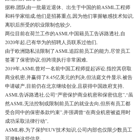
据称,团队由一批最近退休、出生于中国的前ASML工程师
和科学家组成,他们是招募重点,因为他们掌握敏感技术知识,
离职后所受的职业限制也较少,
两位目前在荷兰工作的ASML中国籍员工告诉路透社,自
2020年起,已有华为的招聘人员联系过他们,
由于欧洲隐私法限制了ASML追踪前员工的能力,尽管员工
签署了保密协议,但跨境执行非常困难,
2019年,ASML曾对一名前中国工程师提起诉讼,指控其窃取
商业机密,并赢得了8.45亿美元的判决,但法庭文件显示,被告
申请破产,目前仍在北京继续创业,且获得中国政府支持,
ASML告诉路透社,公司“严密保护商业机密和保密信息”,“虽
然ASML无法控制或限制前员工的就业去向,但所有员工都
受合同中的保密条款约束”,并强调曾“在商业机密被盗用时
成功采取法律行动”,
ASML称,为了保护EUV技术知识,公司内部也仅限少数员工
可接触这些信息,