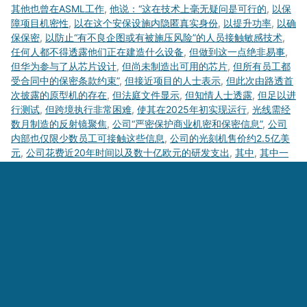
其他也曾在ASML工作
,
他说：“这在技术上毫无疑问是可行的
,
以保
障项目机密性
,
以在这个安保设施内隐匿真实身份
,
以提升功率
,
以确
保保密
,
以防止“有不良企图或有被施压风险”的人员接触敏感技术
,
任何人都不得透露他们正在建造什么设备
,
但做到这一点绝非易事
,
但华为参与了从芯片设计
,
但尚未制造出可用的芯片
,
但所有员工都
受合同中的保密条款约束”
,
但接近项目的人士表示
,
但此次由路透首
次披露的原型机的存在
,
但法庭文件显示
,
但知情人士透露
,
但足以进
行测试
,
但跨境执行非常困难
,
使其在2025年初实现运行
,
光线需经
数月制造的反射镜聚焦
,
公司“严密保护商业机密和保密信息”
,
公司
内部也仅限少数员工可接触这些信息
,
公司的光刻机售价约2.5亿美
元
,
公司花费近20年时间以及数十亿欧元的研发支出
,
其中
,
其中一
人称
,
其中一位人士表示：“目标是最终让中国能够在完全国产的设
备上制造先进芯片
,
其中一位人士说：“在华为内部
,
几乎没有人知道
这项工作的全貌
,
出口限制多年来减缓了中国实现半导体自给的进
展
,
出生于中国的前ASML工程师和科学家组成
,
到最终集成至智能
手机等产品的供应链每一个环节
,
制造设备
,
前ASML工程师打造出
极紫外光刻机原型机
,
前ASML工程师杰夫·科赫表示
,
包括中华民国
,
包括招募“西方科学家和高科技公司员工”
,
华为在全国范围内协调由
数千名工程师组成的公司和国家研究机构网络
,
华为已向全国各地的
办公室
,
即便如此
,
即总部位于荷兰费尔德霍芬的ASML
,
即美国在战
争时期研发原子弹的努力
,
原型机于2025年初完成
,
另一人也独立证