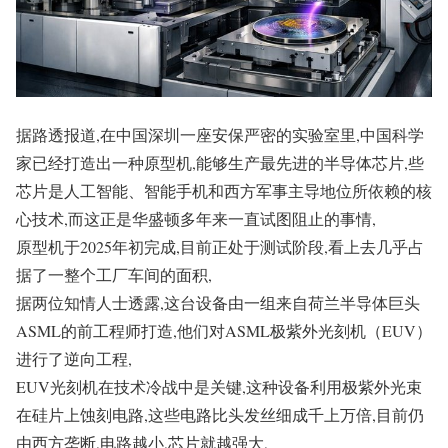
据路透报道,在中国深圳一座安保严密的实验室里,中国科学
家已经打造出一种原型机,能够生产最先进的半导体芯片,些
芯片是人工智能、智能手机和西方军事主导地位所依赖的核
心技术,而这正是华盛顿多年来一直试图阻止的事情,
原型机于2025年初完成,目前正处于测试阶段,看上去几乎占
据了一整个工厂车间的面积,
据两位知情人士透露,这台设备由一组来自荷兰半导体巨头
ASML的前工程师打造,他们对ASML极紫外光刻机（EUV）
进行了逆向工程,
EUV光刻机在技术冷战中是关键,这种设备利用极紫外光束
在硅片上蚀刻电路,这些电路比头发丝细成千上万倍,目前仍
由西方垄断,电路越小,芯片就越强大,