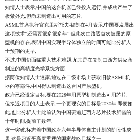
知情人士表示,中国的这台机器已经投入运行,并成功产生了
极紫外光,但尚未制造出可用的芯片,
ASML首席执行官克里斯托夫·福凯在4月表示,中国要发展出
这项技术“还需要很多很多年”,但此次由路透首次披露的原
型机的存在,表明中国实现半导体独立的时间可能比分析人
士预期的更早,
不过,中国仍面临重大技术难题,尤其是在复制由西方供应商
制造的高精度光学系统方面,
据两位知情人士透露,通过在二级市场上获取旧款ASML机
器的零部件,中国得以制造出这台国产原型机,
政府已经设定目标,要在2028年用原型机制造出可用芯片,
但接近项目的人士表示,一个更现实的目标是2030年,即便如
此,也比分析人士此前认为中国要追赶西方芯片技术所需的
十年时间,提前了数年,
这一突破,标志着中国政府六年半导体自主计划的阶段性成
果,这是习近平高度重视的国家战略目标之一,