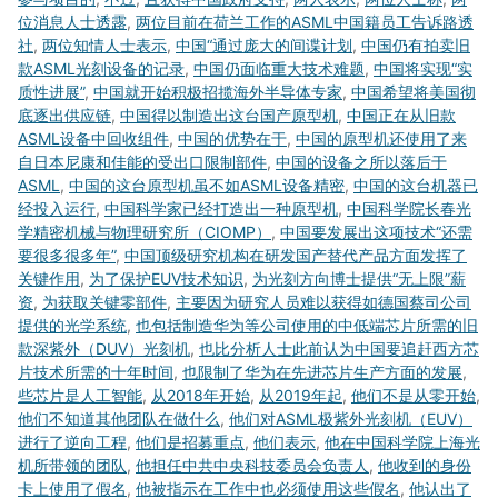
位消息人士透露
,
两位目前在荷兰工作的ASML中国籍员工告诉路透
社
,
两位知情人士表示
,
中国“通过庞大的间谍计划
,
中国仍有拍卖旧
款ASML光刻设备的记录
,
中国仍面临重大技术难题
,
中国将实现“实
质性进展”
,
中国就开始积极招揽海外半导体专家
,
中国希望将美国彻
底逐出供应链
,
中国得以制造出这台国产原型机
,
中国正在从旧款
ASML设备中回收组件
,
中国的优势在于
,
中国的原型机还使用了来
自日本尼康和佳能的受出口限制部件
,
中国的设备之所以落后于
ASML
,
中国的这台原型机虽不如ASML设备精密
,
中国的这台机器已
经投入运行
,
中国科学家已经打造出一种原型机
,
中国科学院长春光
学精密机械与物理研究所（CIOMP）
,
中国要发展出这项技术“还需
要很多很多年”
,
中国顶级研究机构在研发国产替代产品方面发挥了
关键作用
,
为了保护EUV技术知识
,
为光刻方向博士提供“无上限”薪
资
,
为获取关键零部件
,
主要因为研究人员难以获得如德国蔡司公司
提供的光学系统
,
也包括制造华为等公司使用的中低端芯片所需的旧
款深紫外（DUV）光刻机
,
也比分析人士此前认为中国要追赶西方芯
片技术所需的十年时间
,
也限制了华为在先进芯片生产方面的发展
,
些芯片是人工智能
,
从2018年开始
,
从2019年起
,
他们不是从零开始
,
他们不知道其他团队在做什么
,
他们对ASML极紫外光刻机（EUV）
进行了逆向工程
,
他们是招募重点
,
他们表示
,
他在中国科学院上海光
机所带领的团队
,
他担任中共中央科技委员会负责人
,
他收到的身份
卡上使用了假名
,
他被指示在工作中也必须使用这些假名
,
他认出了