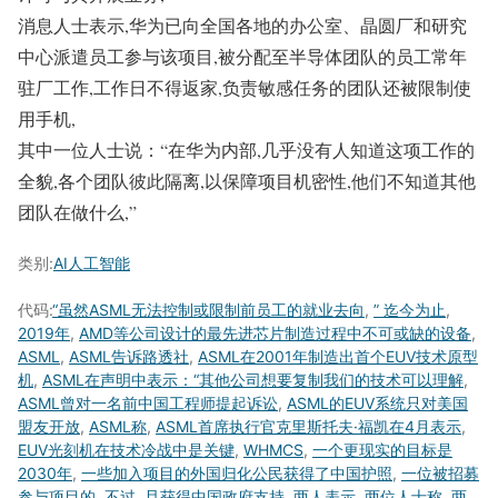
消息人士表示,华为已向全国各地的办公室、晶圆厂和研究
中心派遣员工参与该项目,被分配至半导体团队的员工常年
驻厂工作,工作日不得返家,负责敏感任务的团队还被限制使
用手机,
其中一位人士说：“在华为内部,几乎没有人知道这项工作的
全貌,各个团队彼此隔离,以保障项目机密性,他们不知道其他
团队在做什么,”
类别:
AI人工智能
代码:
“虽然ASML无法控制或限制前员工的就业去向
,
” 迄今为止
,
2019年
,
AMD等公司设计的最先进芯片制造过程中不可或缺的设备
,
ASML
,
ASML告诉路透社
,
ASML在2001年制造出首个EUV技术原型
机
,
ASML在声明中表示：“其他公司想要复制我们的技术可以理解
,
ASML曾对一名前中国工程师提起诉讼
,
ASML的EUV系统只对美国
盟友开放
,
ASML称
,
ASML首席执行官克里斯托夫·福凯在4月表示
,
EUV光刻机在技术冷战中是关键
,
WHMCS
,
一个更现实的目标是
2030年
,
一些加入项目的外国归化公民获得了中国护照
,
一位被招募
参与项目的
,
不过
,
且获得中国政府支持
,
两人表示
,
两位人士称
,
两