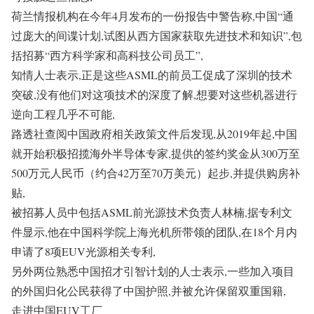
荷兰情报机构在今年4月发布的一份报告中警告称,中国“通
过庞大的间谍计划,试图从西方国家获取先进技术和知识”,包
括招募“西方科学家和高科技公司员工”,
知情人士表示,正是这些ASML的前员工促成了深圳的技术
突破,没有他们对这项技术的深度了解,想要对这些机器进行
逆向工程几乎不可能,
路透社查阅中国政府相关政策文件后发现,从2019年起,中国
就开始积极招揽海外半导体专家,提供的签约奖金从300万至
500万元人民币（约合42万至70万美元）起步,并提供购房补
贴,
被招募人员中包括ASML前光源技术负责人林楠,据专利文
件显示,他在中国科学院上海光机所带领的团队,在18个月内
申请了8项EUV光源相关专利,
另外两位熟悉中国招才引智计划的人士表示,一些加入项目
的外国归化公民获得了中国护照,并被允许保留双重国籍,
走进中国EUV工厂