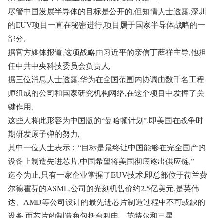
尽管中国发展半导体的目标是公开的,但知情人士透露,深圳
的EUV项目一直在秘密进行,项目属于国家半导体战略的一
部分,
据官方媒体报道,这项战略由习近平的亲信丁薛祥主导,他担
任中共中央科技委员会负责人,
据三位消息人士透露,华为在全国范围内协调由数千名工程
师组成的公司和国家研究机构网络,在这个项目中发挥了关
键作用,
这些人将此形容为中国版的“曼哈顿计划”,即美国在战争时
期研发原子弹的努力,
其中一位人士表示：“目标是最终让中国能够在完全国产的
设备上制造先进芯片,中国希望将美国彻底逐出供应链,”
迄今为止,只有一家企业掌握了EUV技术,即总部位于荷兰费
尔德霍芬的ASML,公司的光刻机售价约2.5亿美元,是英伟
达、AMD等公司设计的最先进芯片制造过程中不可或缺的
设备,而芯片的制造商包括台积电、英特尔和三星,