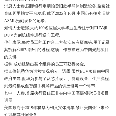
消息人士称,国际银行定期拍卖旧款半导体制造设备,路透社
查阅阿里拍卖平台发现,截至2025年10月,中国仍有拍卖旧款
ASML光刻设备的记录,
知情人士透露,大约100名应届大学毕业生专注于对EUV和
DUV光刻机组件进行逆向工程,
他们表示,每位员工的工作台上方都安装有摄像头,用于记录
其拆解和重组部件的过程,这项工作被描述为中国光刻项目
的关键,
据称,成功组装出某个组件的员工可获得奖金,
据四位熟悉华为运营情况的人士透露,虽然EUV项目由中国
政府主导,但华为参与了从芯片设计、制造设备、生产流程,
到最终集成至智能手机等产品的供应链每一个环节,
其中一人称,首席执行官任正非会向中国高层领导汇报项目
进展,
美国政府于2019年将华为列入实体清单,禁止美国企业未经
许可与其开展业务,