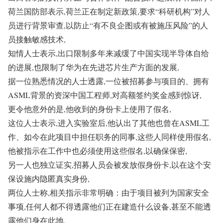
荷兰国防部表示,荷兰正在制定新政策,要求“科研机构”对人
员进行背景审查,以防止“有不良企图或有被施压风险”的人
员接触敏感技术,
知情人士表示,出口限制多年来减缓了中国实现半导体自给
的进展,也限制了华为在先进芯片生产方面的发展,
据一位熟悉情况的人士透露,一位被招募参与项目的、拥有
ASML背景的资深中国工程师,对高额签约奖金感到惊讶,
更令他意外的是,他收到的身份卡上使用了假名,
这位人士表示,进入实验室后,他认出了其他也曾在ASML工
作、如今在此项目中担任职务的同事,这些人同样使用假名,
他被指示在工作中也必须使用这些假名,以确保保密,
另一人也独立证实,招募人员会被发放假身份卡,以在这个安
保设施内隐匿真实身份,
两位人士称,相关指示非常明确：由于项目被列为国家安全
事项,任何人都不得透露他们正在建造什么设备,甚至不能透
露他们身在此地,