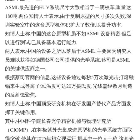
ASML最先进的EUV系统尺寸大致相当于一辆校车,重量达
180吨,两位知情人士表示,由于复制原型的尺寸多次失败,深
圳实验室中的这台原型机体积扩大了数倍,以提升功率,
知情人士称,中国的这台原型机虽不如ASML设备精密,但足
以进行测试,已具备基本运行能力,
两人表示,中国的设备之所以落后于ASML,主要因为研究人
员难以获得如德国蔡司公司提供的光学系统,蔡司是ASML
的关键供应商之一,
根据蔡司官网的信息,这些设备通过每秒5万次激光击打熔融
锡来生成等离子体,温度可达20万摄氏度,光线需经数月制造
的反射镜聚焦,
知情人士称,中国顶级研究机构在研发国产替代产品方面发
挥了关键作用,
其中,中国科学院长春光学精密机械与物理研究所
（CIOMP）,在将极紫外光集成进原型机的光学系统方面取
得突破,使其在2025年初实现运行,据其中一位人士称,这套光