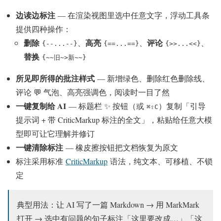
边读边标注
— 在渲染视图里选中任意文字，浮动工具条
提供四种操作：
删除
高亮
评论
、
、
、
{--...--}
{==...==}
{>>...<<}
替换
{~~旧~>新~~}
所见即所得的批注样式
— 新增绿色、删除红色删除线、
评论 💬 气泡、高亮强调色，阅读时一目了然
一键复制给 AI
— 标题栏 ✨ 按钮（或
）复制「引导
⌘⇧C
提示词 + 带 CriticMarkup 标注的全文」，粘贴给任意大模
型即可让它理解并修订
一键清除标注
— 橡皮擦按钮把文档恢复为原文
标注采用标准
CriticMarkup
语法，纯文本、可移植、不锁
定
典型用法：让 AI 写了一篇 Markdown → 用 MarkMark
打开 → 选中有问题的句子标注「这里要改成…」「这