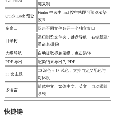
键复制
Finder 中选中 .md 按空格即可预览渲染
Quick Look 预览
效果
多窗口
双击不同文件各开一个独立窗口
递归浏览文件夹，键盘导航，右键新建/
目录树
重命名/删除
大纲导航
自动提取标题层级，点击跳转
PDF 导出
渲染结果导出为 PDF
20 深色 + 13 浅色，支持自定义配色与
33 套主题
对比度
简体中文、繁体中文、英文，自动跟随
多语言
系统
快捷键