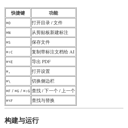
快捷键
功能
打开目录 / 文件
⌘O
从剪贴板新建标注
⌘N
保存文件
⌘S
复制带标注文档给 AI
⌘⇧C
导出 PDF
⌘⌥E
打开设置
⌘,
切换侧边栏
⌘\
/
/
查找 / 下一个 / 上一个
⌘F
⌘G
⌘⇧G
查找与替换
⌘⌥F
构建与运行