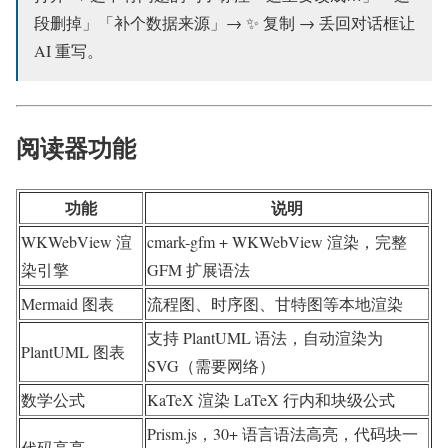
段删掉」「补个数据来源」→ ✨ 复制 → 丢回对话框让
AI 重写。
阅读器功能
功能
说明
WKWebView 渲
cmark-gfm + WKWebView 渲染，完整
染引擎
GFM 扩展语法
Mermaid 图表
流程图、时序图、甘特图等本地渲染
支持 PlantUML 语法，自动渲染为
PlantUML 图表
SVG（需要网络）
数学公式
KaTeX 渲染 LaTeX 行内和块级公式
Prism.js，30+ 语言语法高亮，代码块一
代码高亮