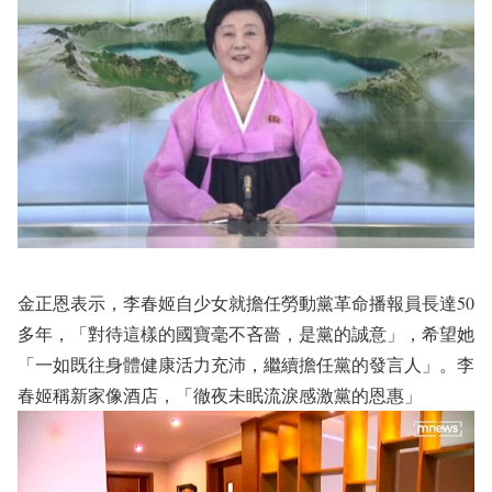
金正恩表示，李春姬自少女就擔任勞動黨革命播報員長達50
多年，「對待這樣的國寶毫不吝嗇，是黨的誠意」，希望她
「一如既往身體健康活力充沛，繼續擔任黨的發言人」。李
春姬稱新家像酒店，「徹夜未眠流淚感激黨的恩惠」