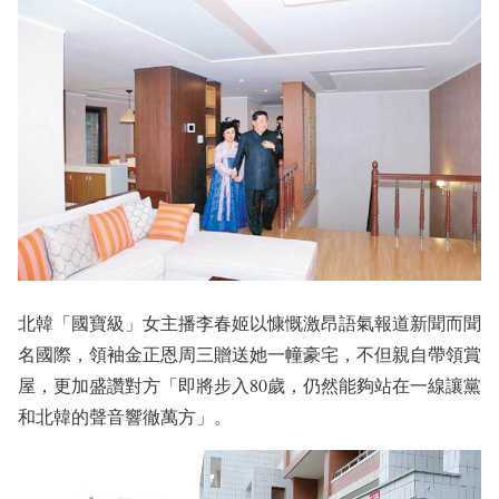
北韓「國寶級」女主播李春姬以慷慨激昂語氣報道新聞而聞
名國際，領袖金正恩周三贈送她一幢豪宅，不但親自帶領賞
屋，更加盛讚對方「即將步入80歲，仍然能夠站在一線讓黨
和北韓的聲音響徹萬方」。