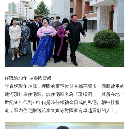
任職逾50年 被譽國寶級
李春姬現年79歲，獲贈的豪宅位於首都平壤市一個新啟用的
建河濱排屋住宅區。該住宅區名為「瓊樓洞」，其所在地上
世紀50年代到70年代是時任領袖金日成的私宅。朝中社報
道，區內住宅贈送給李春姬等對國家有卓越貢獻的人士。