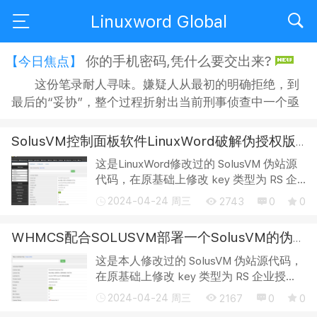
Linuxword Global
你的手机密码,凭什么要交出来?
【今日焦点】
这份笔录耐人寻味。嫌疑人从最初的明确拒绝，到
最后的“妥协”，整个过程折射出当前刑事侦查中一个亟
待正视的问题：侦查机关搜查手机时，嫌疑人是否有权
拒绝？拒绝之后，侦查人员又能采取何种方式“说服”？
SolusVM控制面板软件LinuxWord破解伪授权版本授权码,终身免费（新增多地）
在“思想教育”的名义下，嫌疑人的沉默权与隐私权究竟
这是LinuxWord修改过的 SolusVM 伪站源
获得了多大程度的保障？ 智能手机早已不是单纯的通讯
代码，在原基础上修改 key 类型为 RS 企
工具，它承...
业授权。(可以更改) 支持正版，请购买官
2024-04-24 周三
2743
0
0
方 key，反正也不贵。 NmU4Mj-
c3NDFm-ZWVhM2-Y5YTVh 也可以直接
WHMCS配合SOLUSVM部署一个SolusVM的伪授权
只用本站的伪授权h...
这是本人修改过的 SolusVM 伪站源代码，
在原基础上修改 key 类型为 RS 企业授
权。(可以更改) 支持正版，请购买官方
2024-04-24 周三
2167
0
0
key，反正也不贵。 NmU4Mj-c3NDFm-