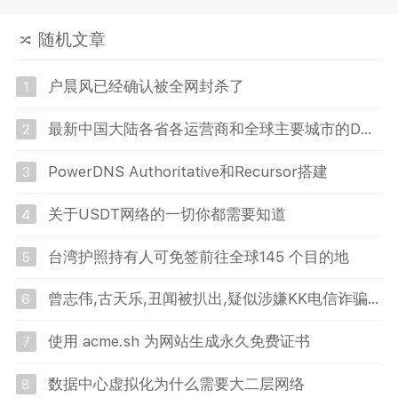
ZWVhM2-Y5YTVh 也可以直接只用本站的
伪授权hosts S...
随机文章
户晨风已经确认被全网封杀了
1
最新中国大陆各省各运营商和全球主要城市的DNS监控IP地址
2
PowerDNS Authoritative和Recursor搭建
3
关于USDT网络的一切你都需要知道
4
台湾护照持有人可免签前往全球145 个目的地
5
曾志伟,古天乐,丑闻被扒出,疑似涉嫌KK电信诈骗,与李泽楷,往事被翻出
6
使用 acme.sh 为网站生成永久免费证书
7
数据中心虚拟化为什么需要大二层网络
8