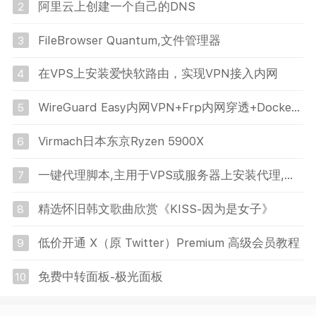
阿里云上创建一个自己的DNS
2
FileBrowser Quantum,文件管理器
3
在VPS上安装爱快软路由，实现VPN接入内网
4
WireGuard Easy内网VPN+Frp内网穿透+Docker搭建（完美教程）
5
Virmach日本东京Ryzen 5900X
6
一键代理脚本,主用于VPS或服务器上安装代理,美国使用 Reality 或 Hysteria2
7
精选怀旧韩文歌曲欣赏《KISS-因为是女子》
8
低价开通 X（原 Twitter）Premium 高级会员教程
9
免费中转面板-极光面板
10