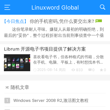
Linuxword Global
你的手机密码,凭什么要交出来?
【今日焦点】
这份笔录耐人寻味。嫌疑人从最初的明确拒绝，到
最后的“妥协”，整个过程折射出当前刑事侦查中一个亟
待正视的问题：侦查机关搜查手机时，嫌疑人是否有权
拒绝？拒绝之后，侦查人员又能采取何种方式“说服”？
Librum 开源电子书项目提供了解决方案
在“思想教育”的名义下，嫌疑人的沉默权与隐私权究竟
喜欢看电子书，但各种格式的书籍，分散
获得了多大程度的保障？ 智能手机早已不是单纯的通讯
在手机、电脑、平板上，有时想找本书或
工具，它承...
继续阅读，挺麻烦的。 这时候，发现
2025-08-14 周四
833
0
0
Librum 开源项目提供了解决方案，它不只
是个电子书阅读器，更像是我们的个人图
书馆。 ...
随机文章
Windows Server 2008 R2,激活图文教程
1