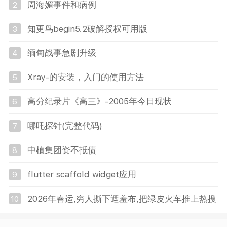
周海媚事件和病例
2
知更鸟begin5.2破解授权可用版
3
缅甸战事急剧升级
4
Xray-的安装，入门的使用方法
5
高分纪录片《高三》-2005年今日现状
6
哪吒探针(完整代码)
7
中植集团资不抵债
8
flutter scaffold widget应用
9
2026年春运,穷人撕下遮羞布,把绿皮火车推上热搜
10