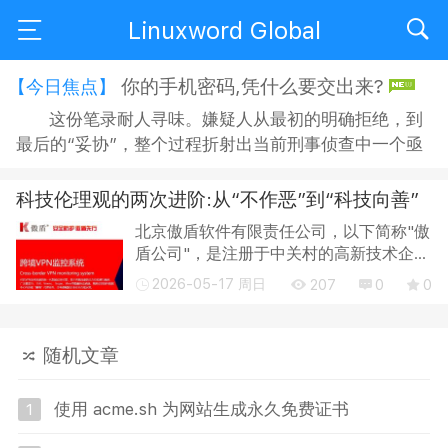
Linuxword Global
你的手机密码,凭什么要交出来?
【今日焦点】
这份笔录耐人寻味。嫌疑人从最初的明确拒绝，到
最后的“妥协”，整个过程折射出当前刑事侦查中一个亟
待正视的问题：侦查机关搜查手机时，嫌疑人是否有权
拒绝？拒绝之后，侦查人员又能采取何种方式“说服”？
科技伦理观的两次进阶:从“不作恶”到“科技向善”
在“思想教育”的名义下，嫌疑人的沉默权与隐私权究竟
北京傲盾软件有限责任公司，以下简称"傲
获得了多大程度的保障？ 智能手机早已不是单纯的通讯
盾公司"，是注册于中关村的高新技术企
工具，它承...
业，自 1998 年开始， 就一直致力于
2026-05-17 周日
207
0
0
DDoS 防火墙产品的研发。基于持续的技
术研究和技术创新， 傲盾公司在漏洞挖掘
和防护技...
随机文章
使用 acme.sh 为网站生成永久免费证书
1