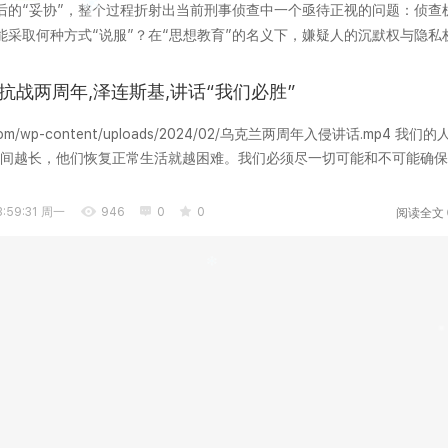
后的“妥协”，整个过程折射出当前刑事侦查中一个亟待正视的问题：侦查
采取何种方式“说服”？在“思想教育”的名义下，嫌疑人的沉默权与隐私
工具，它承...
抗战两周年,泽连斯基,讲话“我们必胜”
ord.com/wp-content/uploads/2024/02/乌克兰两周年入侵讲话.mp4 我们的
间越长，他们恢复正常生活就越困难。我们必须尽一切可能和不可能确保
规...
阅读全文
:59:31 周一
946
0
0