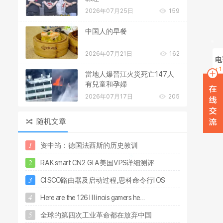
2026年07月25日
159
中国人的早餐
2026年07月21日
162
电
+1
當地人爆晉江火災死亡147人
在
有兒童和孕婦
2026年07月17日
205
W
随机文章
1
资
中
筠
：
德
国
法
西
斯
的
历
史
教
训
2
R
A
K
s
m
a
r
t
C
N
2
G
I
A
美
国
V
P
S
详
细
测
评
3
C
I
S
C
O
路
由
器
及
启
动
过
程
,
思
科
命
令
行
I
O
S
4
H
e
r
e
a
r
e
t
h
e
1
2
6
I
l
l
i
n
o
i
s
g
a
m
e
r
s
h
e
.
.
.
5
全
球
的
第
四
次
工
业
革
命
都
在
放
弃
中
国