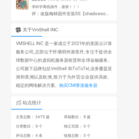
求科学离线插件，谢谢！！！
评：改版梅林固件安装SS【shadowsocks】科学上网插件教程
关于VmShell INC
VMSHELL INC 是一家成立于2021年的美国云计算
服务公司,总部位于怀俄明州谢里丹,专注于提供全
球数据中心的虚拟机服务器租赁和全球金融服务。
公司旗下品牌包括VmShell 和ToToTel,业务覆盖亚
洲和美洲以及欧洲,致力于为外贸企业提供高效、
稳定的网络解决方案。
购买CMI香港服务器
站点统计
文章总数： 3475 篇
草稿数目： 8 篇
分类数目： 9 个
独立页面： 0 个
评论总数： 4 条
链接总数： 0 个