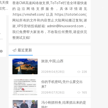
机关搜
香港CMI高速网络做支撑,ToToTel打造全球最快速
权究竟
的边沿网络支撑服务，具体详情请见
:https://vmshell.com/ 以及 https://tototel.com/,
网站所有的文件和内容禁止大陆网站搬迁复制,谢
谢,VPS营销投稿邮箱: admin@linuxxword.com，
我们免费帮大家发布，不收取任何费用,请提供完
人
整测试文稿!
最近更新
旅游,中国,山西
2026年04月28日
226
你的手机密码,凭什么要交出
来?
2026年07月26日
165
冯小刚抓特务,结果抓出来的是
韩红