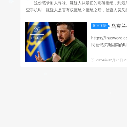
这份笔录耐人寻味。嫌疑人从最初的明确拒绝，到最
查手机时，嫌疑人是否有权拒绝？拒绝之后，侦查人员又能
获得了多大程度的保障？ 智能手机早已不是单纯的通讯
乌克兰
闲言闲语
26
https://linuxw
2024-02
民被俄罗斯囚禁的时
我们的和平方案的这项
2024年02月26日 23