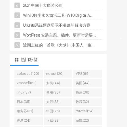
6
2
0
2
1
中
國
十
大
痛
苦
公
司
7
W
i
n
1
0
数
字
永
久
激
活
工
具
(
W
1
0
D
i
g
i
t
a
l
A
.
.
.
8
U
b
u
n
t
u
系
统
硬
盘
显
示
不
准
确
的
解
决
方
案
9
W
o
r
d
P
r
e
s
s
安
装
主
题
、
插
件
、
更
新
时
需
要
.
.
.
10
近
期
走
红
的
一
首
歌
《
大
梦
》
,
中
国
人
一
生
.
.
.
热门标签
soledad(120)
news(120)
VPS(65)
vmshell(63)
安装(44)
美国(44)
linux(37)
使用(36)
搭建(36)
日本(35)
如何(33)
教程(32)
服务器(31)
中国(25)
tototel(24)
香港(24)
下载(22)
系统(22)