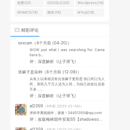
免费(20)
GOOGLE(20)
Wordpress(19)
WHMCS(19)
脚本(18)
MYsql(18)
精彩评论
sexcam
（4个月前 (04-20)）
WOW just what I was searching for. Came
here b...
评：深度解析《让子弹飞》
张麻子是杂种
（8个月前 (12-09)）
从有人以来就没有比张麻子更邪恶 张口闭口为人
民，害死几千万人还为人民，为自己的皇位还差
不多，...
评：深度解析《让子弹飞》
al2359
（4年前 (2023-02-06)）
求科学离线插件，谢谢！34401355@qq.com
评：改版梅林固件安装SS【shadowsocks】科学上网插件教程
al2359
（4年前 (2023-02-06)）