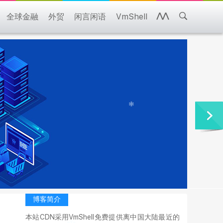
全球金融
外贸
闲言闲语
VmShell
博客简介
本站CDN采用VmShell免费提供离中国大陆最近的