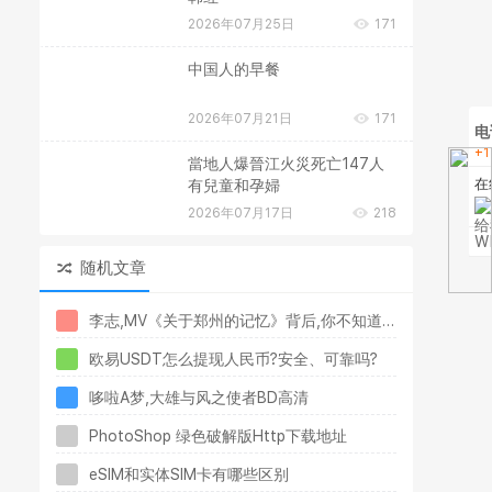
2026年07月25日
171
中国人的早餐
2026年07月21日
171
电
+1
當地人爆晉江火災死亡147人
在
有兒童和孕婦
2026年07月17日
218
W
随机文章
李志,MV《关于郑州的记忆》背后,你不知道的悲伤往事…吉隆坡演唱会
欧易USDT怎么提现人民币?安全、可靠吗?
哆啦A梦,大雄与风之使者BD高清
PhotoShop 绿色破解版Http下载地址
eSIM和实体SIM卡有哪些区别