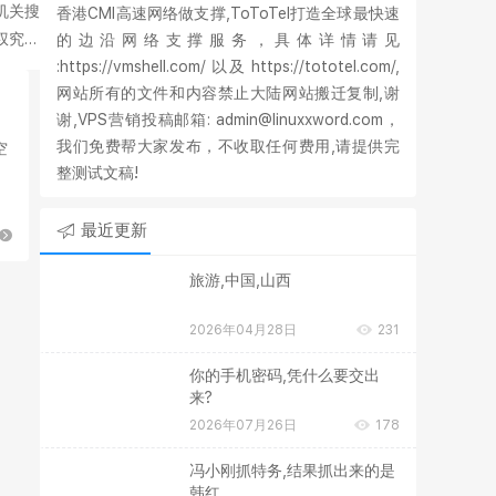
机关搜
香港CMI高速网络做支撑,ToToTel打造全球最快速
权究竟
的边沿网络支撑服务，具体详情请见
:https://vmshell.com/ 以及 https://tototel.com/,
网站所有的文件和内容禁止大陆网站搬迁复制,谢
谢,VPS营销投稿邮箱: admin@linuxxword.com，
我们免费帮大家发布，不收取任何费用,请提供完
空
整测试文稿!
京
最近更新
旅游,中国,山西
2026年04月28日
231
你的手机密码,凭什么要交出
来?
2026年07月26日
178
冯小刚抓特务,结果抓出来的是
韩红