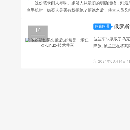
这份笔录耐人寻味。嫌疑人从最初的明确拒绝，到最
查手机时，嫌疑人是否有权拒绝？拒绝之后，侦查人员又能
获得了多大程度的保障？ 智能手机早已不是单纯的通讯
俄罗斯
闲言闲语
14
波兰军队吸取了乌克
2024-08
降旅, 波兰正在将
逃离,那么车臣,波兰,..
2024年08月14日 11