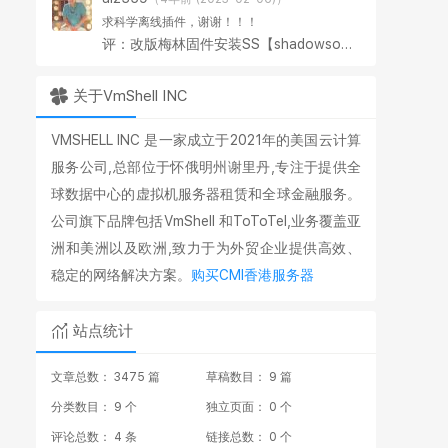
求科学离线插件，谢谢！！！
评：改版梅林固件安装SS【shadowsocks】科学上网插件教程
关于VmShell INC
VMSHELL INC 是一家成立于2021年的美国云计算
服务公司,总部位于怀俄明州谢里丹,专注于提供全
球数据中心的虚拟机服务器租赁和全球金融服务。
公司旗下品牌包括VmShell 和ToToTel,业务覆盖亚
洲和美洲以及欧洲,致力于为外贸企业提供高效、
稳定的网络解决方案。
购买CMI香港服务器
站点统计
文章总数： 3475 篇
草稿数目： 9 篇
分类数目： 9 个
独立页面： 0 个
评论总数： 4 条
链接总数： 0 个