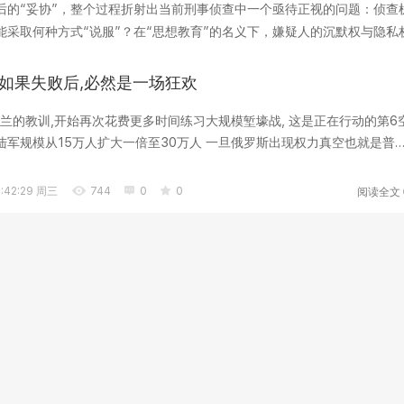
后的“妥协”，整个过程折射出当前刑事侦查中一个亟待正视的问题：侦查
采取何种方式“说服”？在“思想教育”的名义下，嫌疑人的沉默权与隐私
工具，它承...
如果失败后,必然是一场狂欢
兰的教训,开始再次花费更多时间练习大规模堑壕战, 这是正在行动的第6
其陆军规模从15万人扩大一倍至30万人 一旦俄罗斯出现权力真空也就是普
.
阅读全文
:42:29 周三
744
0
0