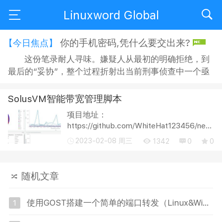
Linuxword Global
你的手机密码,凭什么要交出来?
【今日焦点】
这份笔录耐人寻味。嫌疑人从最初的明确拒绝，到
最后的“妥协”，整个过程折射出当前刑事侦查中一个亟
待正视的问题：侦查机关搜查手机时，嫌疑人是否有权
拒绝？拒绝之后，侦查人员又能采取何种方式“说服”？
SolusVM智能带宽管理脚本
在“思想教育”的名义下，嫌疑人的沉默权与隐私权究竟
项目地址：
获得了多大程度的保障？ 智能手机早已不是单纯的通讯
https://github.com/WhiteHat123456/netmo
工具，它承...
A generic bandwidth smart controller for
2023-02-08 周三
1342
0
0
solusvm. wget -qO-
https://github.com/netmon20/netmon/releas
amd64-netmo...
随机文章
使用GOST搭建一个简单的端口转发（Linux&Windows）
1