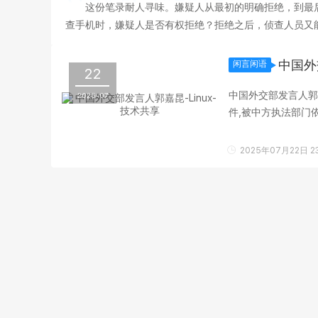
这份笔录耐人寻味。嫌疑人从最初的明确拒绝，到最
查手机时，嫌疑人是否有权拒绝？拒绝之后，侦查人员又能
获得了多大程度的保障？ 智能手机早已不是单纯的通讯
中国外
闲言闲语
22
中国外交部发言人郭
2025-07
件,被中方执法部门
离境,并且有义务配合.
2025年07月22日 23