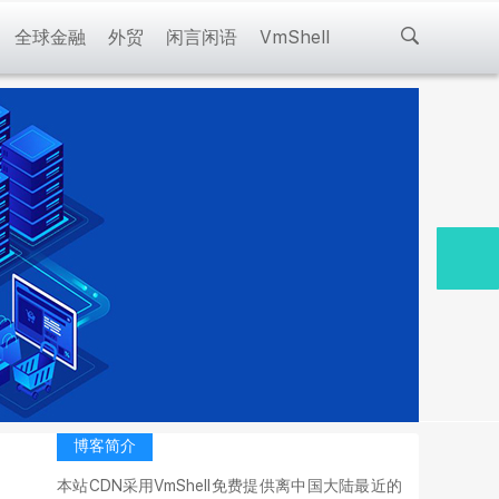
全球金融
外贸
闲言闲语
VmShell
博客简介
本站CDN采用VmShell免费提供离中国大陆最近的