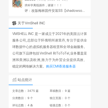
求科学离线插件，谢谢！！！
评：改版梅林固件安装SS【shadowsocks】科学上网插件教程
关于VmShell INC
VMSHELL INC 是一家成立于2021年的美国云计算
服务公司,总部位于怀俄明州谢里丹,专注于提供全
球数据中心的虚拟机服务器租赁和全球金融服务。
公司旗下品牌包括VmShell 和ToToTel,业务覆盖亚
洲和美洲以及欧洲,致力于为外贸企业提供高效、
稳定的网络解决方案。
购买CMI香港服务器
站点统计
文章总数： 3475 篇
草稿数目： 9 篇
分类数目： 9 个
独立页面： 0 个
评论总数： 4 条
链接总数： 0 个