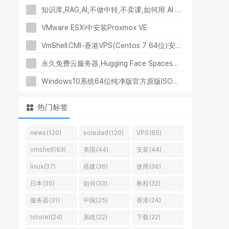
知识库,RAG,AI,不做中转,不卖课,如何用 AI 月入 10万
VMware ESXi中安装Proxmox VE
VmShell.CMI-香港VPS(Centos 7 64位)安装AdGuardHome通过DNS去广告一键代码
永久免费云服务器,Hugging Face Spaces小白部署全流程
Windows10系统64位纯净版官方原版ISO高速下载
热门标签
news(120)
soledad(120)
VPS(65)
vmshell(63)
美国(44)
安装(44)
linux(37)
搭建(36)
使用(36)
日本(35)
如何(33)
教程(32)
服务器(31)
中国(25)
香港(24)
tototel(24)
系统(22)
下载(22)