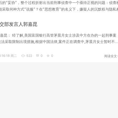
后的“妥协”，整个过程折射出当前刑事侦查中一个亟待正视的问题：侦查
采取何种方式“说服”？在“思想教育”的名义下，嫌疑人的沉默权与隐私
工具，它承...
交部发言人郭嘉昆
嘉昆： 经了解,美国富国银行高管茅晨月女士涉及中方在办的一起刑事案
依法采取限制出境措施,根据中国法律,案件正在调查中,茅晨月女士暂时不
..
阅读全文
:16:18 周二
522
0
0