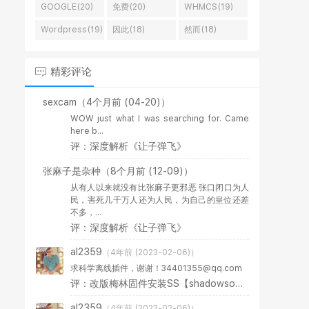
GOOGLE(20)
免费(20)
WHMCS(19)
Wordpress(19)
因此(18)
然而(18)
精彩评论
sexcam
（4个月前 (04-20)）
WOW just what I was searching for. Came
here b...
评：深度解析《让子弹飞》
张麻子是杂种
（8个月前 (12-09)）
从有人以来就没有比张麻子更邪恶 张口闭口为人
民，害死几千万人还为人民，为自己的皇位还差
不多，...
评：深度解析《让子弹飞》
al2359
（4年前 (2023-02-06)）
求科学离线插件，谢谢！34401355@qq.com
评：改版梅林固件安装SS【shadowsocks】科学上网插件教程
al2359
（4年前 (2023-02-06)）