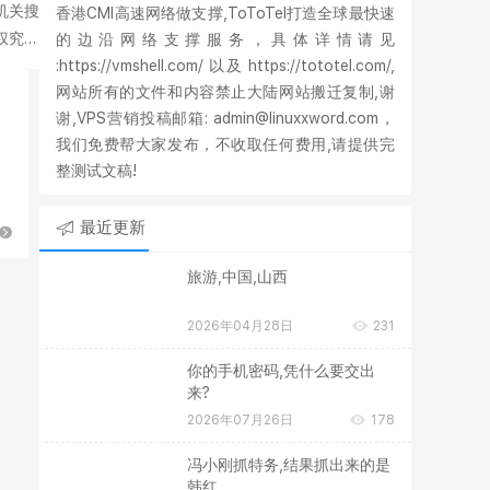
机关搜
香港CMI高速网络做支撑,ToToTel打造全球最快速
权究竟
的边沿网络支撑服务，具体详情请见
:https://vmshell.com/ 以及 https://tototel.com/,
网站所有的文件和内容禁止大陆网站搬迁复制,谢
谢,VPS营销投稿邮箱: admin@linuxxword.com，
我们免费帮大家发布，不收取任何费用,请提供完
整测试文稿!
能
最近更新
旅游,中国,山西
2026年04月28日
231
你的手机密码,凭什么要交出
来?
2026年07月26日
178
冯小刚抓特务,结果抓出来的是
韩红