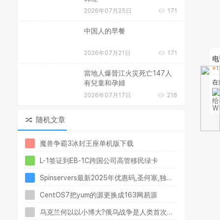
2026年07月25日
171
中国人的早餐
2026年07月21日
171
电
+1
當地人爆晉江火災死亡147人
在
有兒童和孕婦
2026年07月17日
218
W
随机文章
魔兽争霸3冰封王座单机版下载
L-1签证到EB-1C跨国公司高管移民绿卡
Spinservers最新2025年优惠码,圣何塞,独服,母鸡$99/月起
CentOS7把yum的源更换成163网易源
乌克兰何以以小博大?俄乌战争是人类首次人工智能(AI)战争