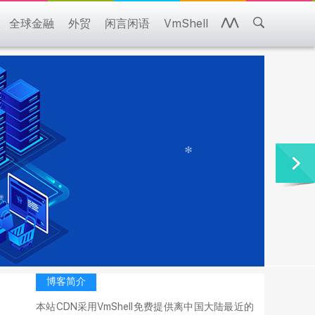
全球金融
外贸
闲言闲语
VmShell
博客简介
本站CDN采用VmShell免费提供离中国大陆最近的