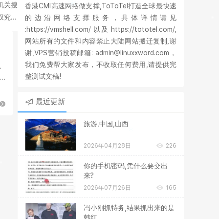
机关搜
香港CMI高速网络做支撑,ToToTel打造全球最快速
权究竟
的边沿网络支撑服务，具体详情请见
:https://vmshell.com/ 以及 https://tototel.com/,
网站所有的文件和内容禁止大陆网站搬迁复制,谢
谢,VPS营销投稿邮箱: admin@linuxxword.com，
我们免费帮大家发布，不收取任何费用,请提供完
人
整测试文稿!
最近更新
旅游,中国,山西
2026年04月28日
226
你的手机密码,凭什么要交出
来?
2026年07月26日
165
冯小刚抓特务,结果抓出来的是
韩红