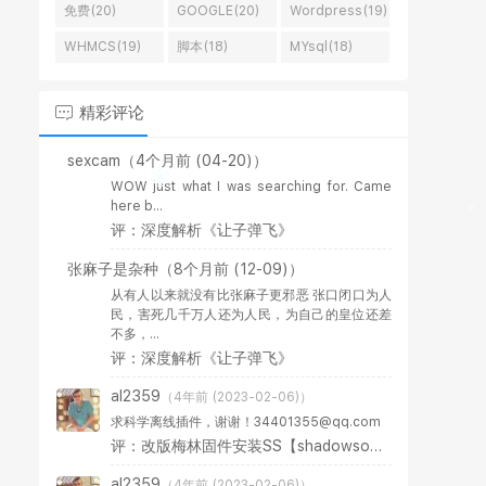
免费(20)
GOOGLE(20)
Wordpress(19)
WHMCS(19)
脚本(18)
MYsql(18)
精彩评论
sexcam
（4个月前 (04-20)）
WOW just what I was searching for. Came
here b...
评：深度解析《让子弹飞》
张麻子是杂种
（8个月前 (12-09)）
从有人以来就没有比张麻子更邪恶 张口闭口为人
民，害死几千万人还为人民，为自己的皇位还差
不多，...
评：深度解析《让子弹飞》
al2359
（4年前 (2023-02-06)）
求科学离线插件，谢谢！34401355@qq.com
评：改版梅林固件安装SS【shadowsocks】科学上网插件教程
al2359
（4年前 (2023-02-06)）