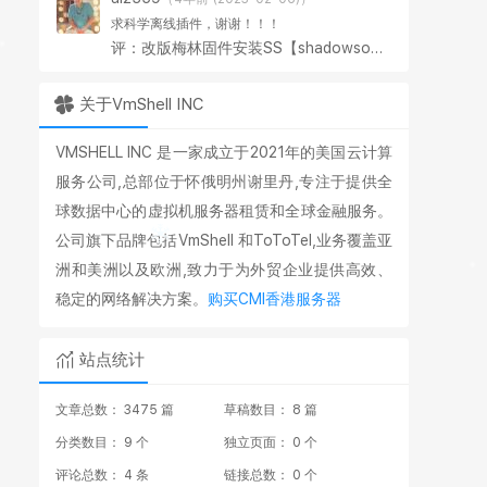
求科学离线插件，谢谢！！！
评：改版梅林固件安装SS【shadowsocks】科学上网插件教程
关于VmShell INC
VMSHELL INC 是一家成立于2021年的美国云计算
服务公司,总部位于怀俄明州谢里丹,专注于提供全
球数据中心的虚拟机服务器租赁和全球金融服务。
公司旗下品牌包括VmShell 和ToToTel,业务覆盖亚
洲和美洲以及欧洲,致力于为外贸企业提供高效、
稳定的网络解决方案。
购买CMI香港服务器
站点统计
文章总数： 3475 篇
草稿数目： 8 篇
分类数目： 9 个
独立页面： 0 个
评论总数： 4 条
链接总数： 0 个