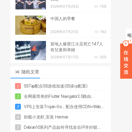
2026年07月25日
159
中国人的早餐
2026年07月21日
162
电
+1
當地人爆晉江火災死亡147人
在
有兒童和孕婦
2026年07月17日
205
W
随机文章
1
S
S
T
a
p
配
合
S
S
游
戏
加
速
(
S
S
多
i
p
配
置
)
2
全
网
最
简
单
的
F
l
u
t
t
e
r
N
a
v
i
g
a
t
o
r
2
.
0
路
由
.
.
.
3
V
P
S
上
安
装
T
r
o
j
a
n
-
G
o
，
配
合
使
用
C
D
N
+
W
e
b
.
.
.
4
卸
载
小
龙
虾
,
安
装
H
e
r
m
e
s
5
D
e
b
i
a
n
1
0
系
列
产
品
如
何
寻
找
攻
击
I
P
并
封
锁
.
.
.