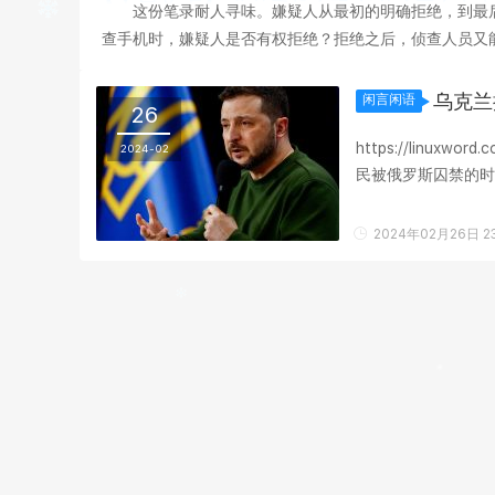
这份笔录耐人寻味。嫌疑人从最初的明确拒绝，到最
查手机时，嫌疑人是否有权拒绝？拒绝之后，侦查人员又能
获得了多大程度的保障？ 智能手机早已不是单纯的通讯
乌克兰
闲言闲语
26
https://linuxw
2024-02
民被俄罗斯囚禁的时
我们的和平方案的这项
2024年02月26日 23