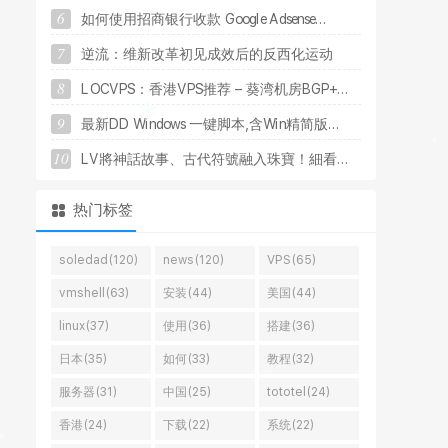
6
如
何
使
用
招
商
银
行
收
款
G
o
o
g
l
e
A
d
s
e
n
s
e
.
.
.
7
逆
流
：
维
新
改
革
初
见
成
效
后
的
反
西
化
运
动
8
L
O
C
V
P
S
：
香
港
V
P
S
推
荐
–
葵
湾
机
房
B
G
P
+
.
.
.
9
最
新
D
D
W
i
n
d
o
w
s
一
键
脚
本
,
含
W
i
n
精
简
版
.
.
.
10
L
V
將
神
話
故
事
、
古
代
符
號
融
入
珠
寶
！
細
看
.
.
.
热门标签
soledad(120)
news(120)
VPS(65)
vmshell(63)
安装(44)
美国(44)
linux(37)
使用(36)
搭建(36)
日本(35)
如何(33)
教程(32)
服务器(31)
中国(25)
tototel(24)
香港(24)
下载(22)
系统(22)