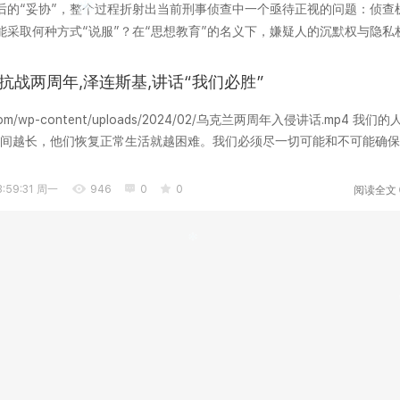
后的“妥协”，整个过程折射出当前刑事侦查中一个亟待正视的问题：侦查
采取何种方式“说服”？在“思想教育”的名义下，嫌疑人的沉默权与隐私
工具，它承...
抗战两周年,泽连斯基,讲话“我们必胜”
ord.com/wp-content/uploads/2024/02/乌克兰两周年入侵讲话.mp4 我们的
间越长，他们恢复正常生活就越困难。我们必须尽一切可能和不可能确保
规...
阅读全文
:59:31 周一
946
0
0