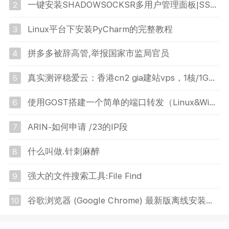
一键安装SHADOWSOCKSR多用户管理面板|SS-PANEL魔改脚本 自动对接
2
Linux平台下安装PyCharm的完整教程
3
拼多多被辞高管,举报国家市监局官员
4
真实测评稳爱云：香港cn2 gia建站vps，1核/1G内存/10M带宽，月付26元
5
使用GOST搭建一个简单的端口转发（Linux&Windows）
6
ARIN-如何申请 /23的IP段
7
什么叫做.针刺麻醉
8
强大的文件搜索工具:File Find
9
谷歌浏览器 (Google Chrome) 最新版离线安装包(包括技巧)
10