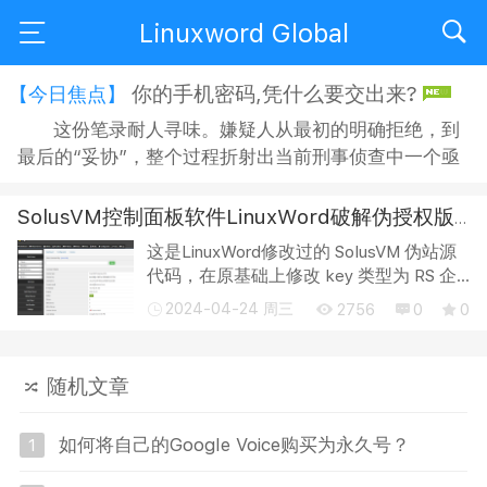
Linuxword Global
你的手机密码,凭什么要交出来?
【今日焦点】
这份笔录耐人寻味。嫌疑人从最初的明确拒绝，到
最后的“妥协”，整个过程折射出当前刑事侦查中一个亟
待正视的问题：侦查机关搜查手机时，嫌疑人是否有权
拒绝？拒绝之后，侦查人员又能采取何种方式“说服”？
SolusVM控制面板软件LinuxWord破解伪授权版本授权码,终身免费（新增多地）
在“思想教育”的名义下，嫌疑人的沉默权与隐私权究竟
这是LinuxWord修改过的 SolusVM 伪站源
获得了多大程度的保障？ 智能手机早已不是单纯的通讯
代码，在原基础上修改 key 类型为 RS 企
工具，它承...
业授权。(可以更改) 支持正版，请购买官
2024-04-24 周三
2756
0
0
方 key，反正也不贵。 NmU4Mj-
c3NDFm-ZWVhM2-Y5YTVh 也可以直接
只用本站的伪授权h...
随机文章
如何将自己的Google Voice购买为永久号？
1