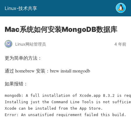
Linux-技术共享
Mac系统如何安装MongoDB数据库
Linux网站管理员
4 年前
更为简单的方法：
通过 homebrew 安装：brew install mongodb
如果报错：
mongodb: A full installation of Xcode.app 8.3.2 is req
Installing just the Command Line Tools is not sufficie
Xcode can be installed from the App Store.

Error: An unsatisfied requirement failed this build.