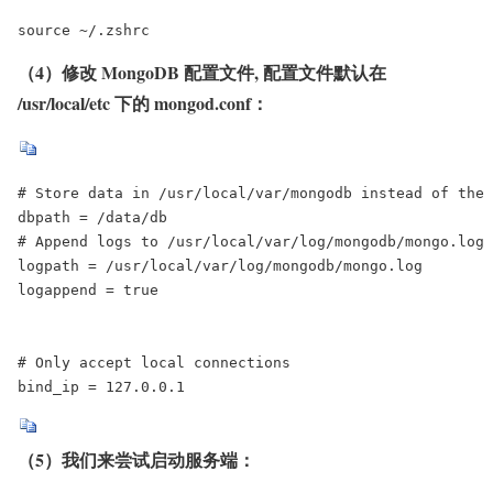
source ~/.zshrc
（4）修改 MongoDB 配置文件, 配置文件默认在
/usr/local/etc 下的 mongod.conf：
# Store data in /usr/local/var/mongodb instead of the 
dbpath = /data/db

# Append logs to /usr/local/var/log/mongodb/mongo.log

logpath = /usr/local/var/log/mongodb/mongo.log

logappend = true

# Only accept local connections

bind_ip = 127.0.0.1
（5）我们来尝试启动服务端：