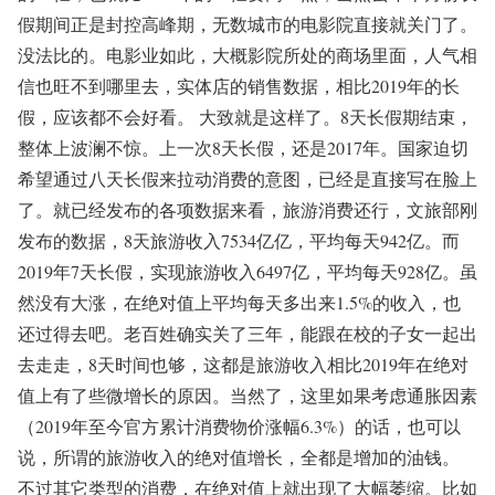
假期间正是封控高峰期，无数城市的电影院直接就关门了。
没法比的。电影业如此，大概影院所处的商场里面，人气相
信也旺不到哪里去，实体店的销售数据，相比2019年的长
假，应该都不会好看。 大致就是这样了。8天长假期结束，
整体上波澜不惊。上一次8天长假，还是2017年。国家迫切
希望通过八天长假来拉动消费的意图，已经是直接写在脸上
了。就已经发布的各项数据来看，旅游消费还行，文旅部刚
发布的数据，8天旅游收入7534亿亿，平均每天942亿。而
2019年7天长假，实现旅游收入6497亿，平均每天928亿。虽
然没有大涨，在绝对值上平均每天多出来1.5%的收入，也
还过得去吧。老百姓确实关了三年，能跟在校的子女一起出
去走走，8天时间也够，这都是旅游收入相比2019年在绝对
值上有了些微增长的原因。当然了，这里如果考虑通胀因素
（2019年至今官方累计消费物价涨幅6.3%）的话，也可以
说，所谓的旅游收入的绝对值增长，全都是增加的油钱。
不过其它类型的消费，在绝对值上就出现了大幅萎缩。比如