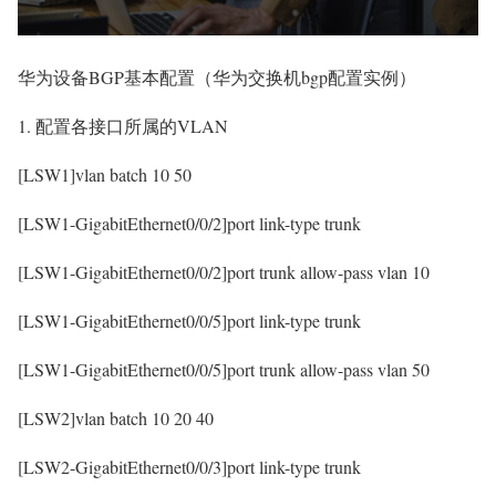
华为设备BGP基本配置（华为交换机bgp配置实例）
1. 配置各接口所属的VLAN
[LSW1]vlan batch 10 50
[LSW1-GigabitEthernet0/0/2]port link-type trunk
[LSW1-GigabitEthernet0/0/2]port trunk allow-pass vlan 10
[LSW1-GigabitEthernet0/0/5]port link-type trunk
[LSW1-GigabitEthernet0/0/5]port trunk allow-pass vlan 50
[LSW2]vlan batch 10 20 40
[LSW2-GigabitEthernet0/0/3]port link-type trunk