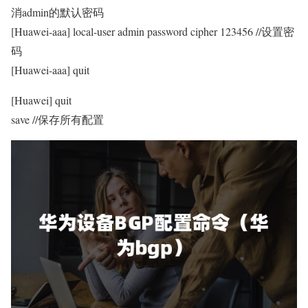
消admin的默认密码
[Huawei-aaa] local-user admin password cipher 123456 //设置密
码
[Huawei-aaa] quit
[Huawei] quit
save //保存所有配置