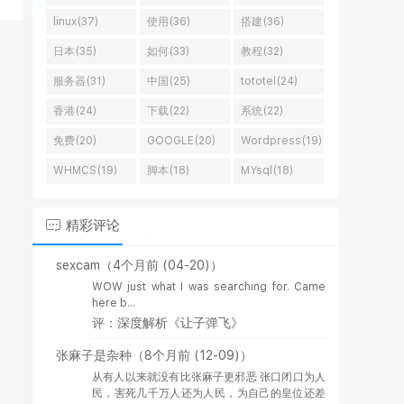
linux(37)
使用(36)
搭建(36)
日本(35)
如何(33)
教程(32)
服务器(31)
中国(25)
tototel(24)
香港(24)
下载(22)
系统(22)
免费(20)
GOOGLE(20)
Wordpress(19)
WHMCS(19)
脚本(18)
MYsql(18)
精彩评论
sexcam
（4个月前 (04-20)）
WOW just what I was searching for. Came
here b...
评：深度解析《让子弹飞》
张麻子是杂种
（8个月前 (12-09)）
从有人以来就没有比张麻子更邪恶 张口闭口为人
民，害死几千万人还为人民，为自己的皇位还差