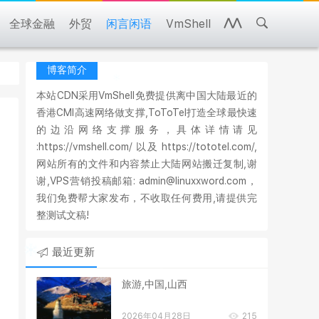
全球金融
外贸
闲言闲语
VmShell
博客简介
本站CDN采用VmShell免费提供离中国大陆最近的
香港CMI高速网络做支撑,ToToTel打造全球最快速
的边沿网络支撑服务，具体详情请见
:https://vmshell.com/ 以及 https://tototel.com/,
网站所有的文件和内容禁止大陆网站搬迁复制,谢
谢,VPS营销投稿邮箱: admin@linuxxword.com，
我们免费帮大家发布，不收取任何费用,请提供完
整测试文稿!
最近更新
旅游,中国,山西
2026年04月28日
215