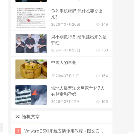
你的手机密码,凭什么要交出
来?
2026年07月26日
149
冯小刚抓特务,结果抓出来的是
韩红
2026年07月25日
153
，
中国人的早餐
2026年07月21日
154
當地人爆晉江火災死亡147人
有兒童和孕婦
2026年07月17日
198
俗
随机文章
1
V
m
w
a
r
e
E
S
X
I
系
统
安
装
使
用
教
程
（
图
文
安
.
.
.