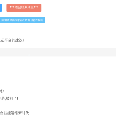
*** 在线联系博主***
日本地铁里面大家都把双肩包背在胸前
认证平台的建议》
时》
蔚,被抓了!
ux跨平台智能运维新时代