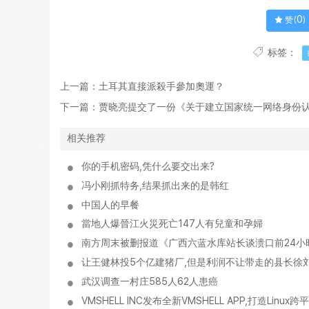
0
赞(
)
标签：
上一篇：
土耳其直接派殺手參加奧運？
下一篇：
贾晓亮提交了一份《关于建立国家统一网络身份
相关推荐
你的手机密码,凭什么要交出来?
冯小刚抓特务,结果抓出来的是韩红
中国人的早餐
當地人爆晉江火災死亡147人有兒童和孕婦
南方周末被删报道《广西六蓝水库站长谈溃口前24小
让王健林投5个亿建猪厂,但是利润不让带走的县长徐刘
武汉调查一村庄585人62人患癌
VMSHELL INC发布全新VMSHELL APP,打造Lin