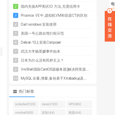
电
2
国
内
充
值
A
P
P
美
区
I
D
方
法
,
无
需
信
用
卡
+1
3
P
r
o
x
m
o
x
V
E
中
,
虚
拟
机
V
M
和
容
器
C
T
的
区
别
在
4
D
a
r
t
w
i
n
d
o
w
s
安
装
使
用
W
5
美
国
一
号
公
路
自
驾
行
程
示
范
6
D
e
b
i
a
n
1
0
上
安
装
C
o
m
p
o
s
e
r
7
武
汉
大
学
杨
景
媛
事
件
始
末
8
日
本
为
什
么
没
有
民
粹
主
义
？
9
V
m
S
h
e
l
l
国
际
C
e
n
t
O
S
源
服
务
器
[
解
决
阿
里
源
.
.
.
10
M
y
S
Q
L
全
量
,
增
量
,
备
份
基
于
X
t
r
a
b
a
c
k
u
p
及
.
.
.
热门标签
soledad(120)
news(120)
VPS(65)
vmshell(63)
安装(44)
美国(44)