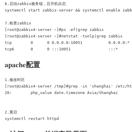
6.启动zabbix服务端，且开机自启

systemctl start zabbix-server && systemctl enable zabb
7.检查zabbix

[root@zabbix4-server ~]#ps -ef|grep zabbix

[root@zabbix4-server ~]#netstat -tunlp|grep zabbix

tcp        0      0 0.0.0.0:10051           0.0.0.0:* 
tcp6       0      0 :::10051                :::*     
apache配置
1.修改时区

[root@zabbix4-server /tmp]#grep -in 'shanghai' /etc/ht
20:        php_value date.timezone Asia/Shanghai

2.重启

systemctl restart httpd