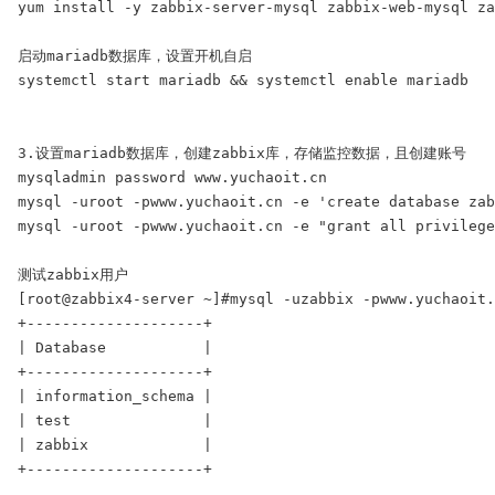
yum install -y zabbix-server-mysql zabbix-web-mysql za
启动mariadb数据库，设置开机自启

systemctl start mariadb && systemctl enable mariadb

3.设置mariadb数据库，创建zabbix库，存储监控数据，且创建账号

mysqladmin password www.yuchaoit.cn

mysql -uroot -pwww.yuchaoit.cn -e 'create database zab
mysql -uroot -pwww.yuchaoit.cn -e "grant all privilege
测试zabbix用户

[root@zabbix4-server ~]#mysql -uzabbix -pwww.yuchaoit.
+--------------------+

| Database           |

+--------------------+

| information_schema |

| test               |

| zabbix             |

+--------------------+
