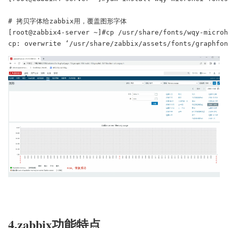
# 拷贝字体给zabbix用，覆盖图形字体

[root@zabbix4-server ~]#cp /usr/share/fonts/wqy-microh
cp: overwrite ‘/usr/share/zabbix/assets/fonts/graphfon
4.zabbix功能特点