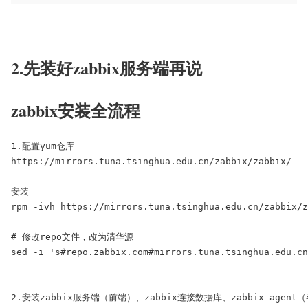
2.先装好zabbix服务端再说
zabbix安装全流程
1.配置yum仓库

https://mirrors.tuna.tsinghua.edu.cn/zabbix/zabbix/

安装

rpm -ivh https://mirrors.tuna.tsinghua.edu.cn/zabbix/z
# 修改repo文件，改为清华源

sed -i 's#repo.zabbix.com#mirrors.tuna.tsinghua.edu.cn
2.安装zabbix服务端（前端）、zabbix连接数据库、zabbix-agent（