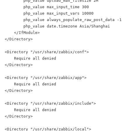
        php_value upload_max_filesize 2M

        php_value max_input_time 300

        php_value max_input_vars 10000

        php_value always_populate_raw_post_data -1

        php_value date.timezone Asia/Shanghai

    </IfModule>

</Directory>

<Directory "/usr/share/zabbix/conf">

    Require all denied

</Directory>

<Directory "/usr/share/zabbix/app">

    Require all denied

</Directory>

<Directory "/usr/share/zabbix/include">

    Require all denied

</Directory>

<Directory "/usr/share/zabbix/local">
