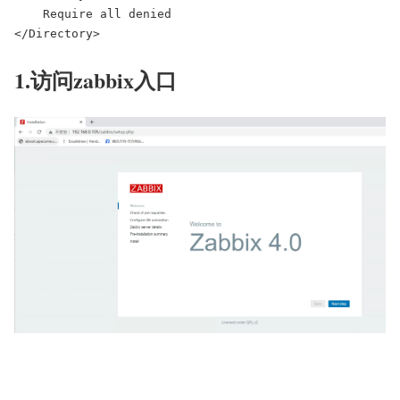
    Require all denied

</Directory>
1.访问zabbix入口