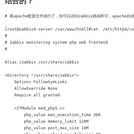
结合的？
# 看apache配置文件就行了，你可以访问zabbix路由即可，apache自
[root@zabbix4-server /var/www/html]#cat  /etc/httpd/co
#

# Zabbix monitoring system php web frontend

#

Alias /zabbix /usr/share/zabbix

<Directory "/usr/share/zabbix">

    Options FollowSymLinks

    AllowOverride None

    Require all granted

    <IfModule mod_php5.c>

        php_value max_execution_time 300

        php_value memory_limit 128M

        php_value post_max_size 16M
