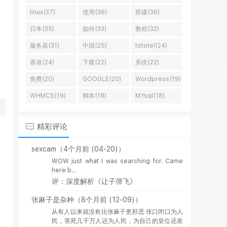
linux(37)
使用(36)
搭建(36)
日本(35)
如何(33)
教程(32)
服务器(31)
中国(25)
tototel(24)
香港(24)
下载(22)
系统(22)
免费(20)
GOOGLE(20)
Wordpress(19)
WHMCS(19)
脚本(18)
MYsql(18)
精彩评论
sexcam
（4个月前 (04-20)）
WOW just what I was searching for. Came
here b...
评：深度解析《让子弹飞》
张麻子是杂种
（8个月前 (12-09)）
从有人以来就没有比张麻子更邪恶 张口闭口为人
民，害死几千万人还为人民，为自己的皇位还差