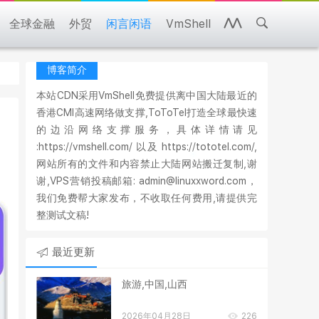
全球金融
外贸
闲言闲语
VmShell
博客简介
本站CDN采用VmShell免费提供离中国大陆最近的
香港CMI高速网络做支撑,ToToTel打造全球最快速
的边沿网络支撑服务，具体详情请见
:https://vmshell.com/ 以及 https://tototel.com/,
网站所有的文件和内容禁止大陆网站搬迁复制,谢
谢,VPS营销投稿邮箱: admin@linuxxword.com，
我们免费帮大家发布，不收取任何费用,请提供完
整测试文稿!
最近更新
旅游,中国,山西
2026年04月28日
226