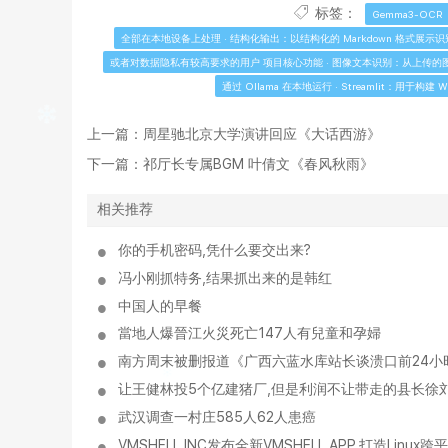
标签：
Gemma3-OCR
全部在本地设备上处理 · 结构化输出：以结构化的 Markdown 格式展示识别结
或者对数据隐私有较高要求的用户 项目核心功能 · 图像文本识别：从上传的
通过 Ollama 在本地运行 · Streamlit：用于构建
上一篇：
周星驰北京大学演讲回应《大话西游》
下一篇：
祁厅长专属BGM 叶倩文《春风秋雨》
相关推荐
你的手机密码,凭什么要交出来?
冯小刚抓特务,结果抓出来的是韩红
中国人的早餐
當地人爆晉江火災死亡147人有兒童和孕婦
南方周末被删报道《广西六蓝水库站长谈溃口前24小
让王健林投5个亿建猪厂,但是利润不让带走的县长徐刘
武汉调查一村庄585人62人患癌
VMSHELL INC发布全新VMSHELL APP,打造Lin