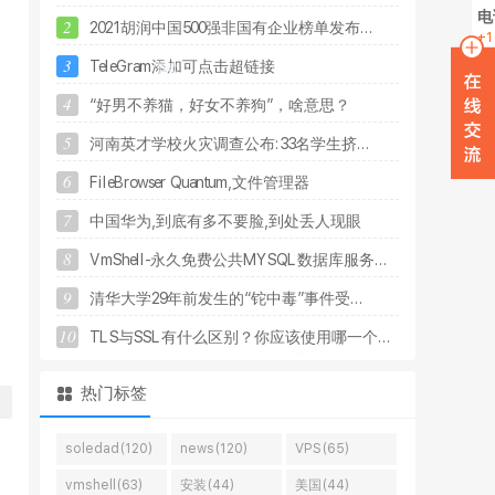
电
2
2
0
2
1
胡
润
中
国
5
0
0
强
非
国
有
企
业
榜
单
发
布
.
.
.
+1
3
T
e
l
e
G
r
a
m
添
加
可
点
击
超
链
接
在
4
“
好
男
不
养
猫
，
好
女
不
养
狗
”
，
啥
意
思
？
W
5
河
南
英
才
学
校
火
灾
调
查
公
布
:
3
3
名
学
生
挤
.
.
.
6
F
i
l
e
B
r
o
w
s
e
r
Q
u
a
n
t
u
m
,
文
件
管
理
器
7
中
国
华
为
,
到
底
有
多
不
要
脸
,
到
处
丢
人
现
眼
8
V
m
S
h
e
l
l
-
永
久
免
费
公
共
M
Y
S
Q
L
数
据
库
服
务
.
.
.
9
清
华
大
学
2
9
年
前
发
生
的
“
铊
中
毒
”
事
件
受
.
.
.
10
T
L
S
与
S
S
L
有
什
么
区
别
？
你
应
该
使
用
哪
一
个
.
.
.
热门标签
soledad(120)
news(120)
VPS(65)
vmshell(63)
安装(44)
美国(44)