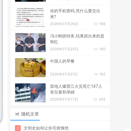
你的手机密码,凭什么要交出
来?
2026年07月26日
166
冯小刚抓特务,结果抓出来的是
韩红
2026年07月25日
160
中国人的早餐
2026年07月21日
162
當地人爆晉江火災死亡147人
有兒童和孕婦
2026年07月17日
205
随机文章
1
文
明
史
如
何
让
你
毛
骨
悚
然