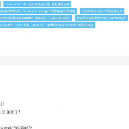
Gemma3-OCR：完全本地运行的计算机视觉应用
果 技术组件 · Gemma-3：Google 开发的视觉语言模型
完全本地运行的计算机视觉应用
图片中识别并提取文本内容 · 本地运行：无需依赖云服务
特别适合需要离线文本识别能力的场景
 Web 界面的 Python 框架 · @ollama ：本地部署和运行大型语言模型的框架
时》
蔚,被抓了!
ux跨平台智能运维新时代