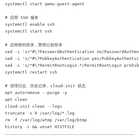
systemctl start qemu-guest-agent

# 启用 SSH 服务

systemctl enable ssh

systemctl start ssh

# 启用密码登录，禁用公钥登录

sed -i 's/^#\?PasswordAuthentication no/PasswordAuthen
sed -i 's/^#\?PubkeyAuthentication yes/PubkeyAuthentic
sed -i 's/^#\?PermitRootLogin.*/PermitRootLogin prohib
systemctl restart ssh

# 清理日志、历史记录、cloud-init 状态

apt autoremove --purge -y

apt clean

cloud-init clean --logs

truncate -s 0 /var/log/*.log

rm -f /var/log/wtmp /var/log/btmp
