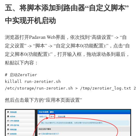
五、将脚本添加到路由器“自定义脚本”
中实现开机启动
浏览器打开Padavan Web界面，依次找到“高级设置” -> “自
定义设置” -> “脚本” -> “自定义脚本0(功能配置):”，点击“自
定义脚本0(功能配置):”，打开输入框，拖动滚动条到最后，
粘贴以下内容：
# 启动ZeroTier

killall run-zerotier.sh

/etc/storage/run-zerotier.sh > /tmp/zerotier_log.txt 2
然后点击最下方的“应用本页面设置”