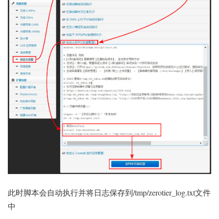
此时脚本会自动执行并将日志保存到/tmp/zerotier_log.txt文件
中