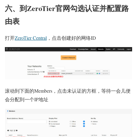
六、到ZeroTier官网勾选认证并配置路
由表
打开
ZeroTier Central
，点击创建好的网络ID
滚动到下面的Members，点击未认证的方框，等待一会儿便
会分配到一个IP地址