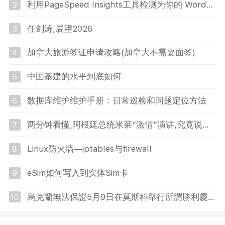
利用PageSpeed Insights工具检测为你的 WordPress网站加速
2
任剑涛,展望2026
3
加拿大旅游签证申请攻略(加拿大不需要面签)
4
中国基建的水平到底如何
5
数据库维护维护手册：日常巡检和问题定位方法
6
两分钟看懂,阿根廷总统米莱“激情”演讲,究竟说了啥?股票大涨
7
Linux防火墙—iptables与firewall
8
eSim如何写入到实体Sim卡
9
烏克蘭無法保證5月9日在莫斯科舉行所謂勝利慶典的世界各國領導人安全
10