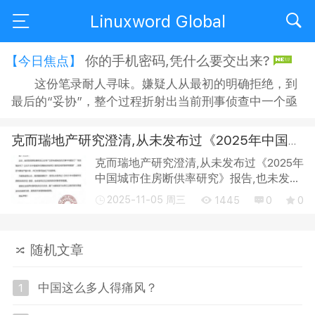
Linuxword Global
你的手机密码,凭什么要交出来?
【今日焦点】
这份笔录耐人寻味。嫌疑人从最初的明确拒绝，到
最后的“妥协”，整个过程折射出当前刑事侦查中一个亟
待正视的问题：侦查机关搜查手机时，嫌疑人是否有权
拒绝？拒绝之后，侦查人员又能采取何种方式“说服”？
克而瑞地产研究澄清,从未发布过《2025年中国城市住房断供率研究》报告
在“思想教育”的名义下，嫌疑人的沉默权与隐私权究竟
克而瑞地产研究澄清,从未发布过《2025年
获得了多大程度的保障？ 智能手机早已不是单纯的通讯
中国城市住房断供率研究》报告,也未发布
工具，它承...
过与之相关的任何断供率数据。 近日中国
2025-11-05 周三
1445
0
0
银行在《中国经济金融展望报告》中引
用“断供率研究”数据,称“当前全国平均住
房断...
随机文章
中国这么多人得痛风？
1