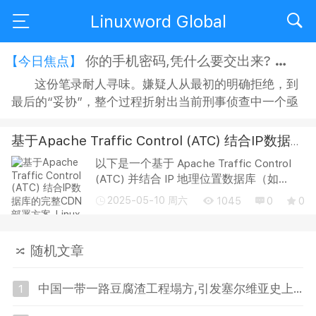
Linuxword Global
你的手机密码,凭什么要交出来?
【今日焦点】
这份笔录耐人寻味。嫌疑人从最初的明确拒绝，到
最后的“妥协”，整个过程折射出当前刑事侦查中一个亟
待正视的问题：侦查机关搜查手机时，嫌疑人是否有权
拒绝？拒绝之后，侦查人员又能采取何种方式“说服”？
基于Apache Traffic Control (ATC) 结合IP数据库的完整CDN部署方案
在“思想教育”的名义下，嫌疑人的沉默权与隐私权究竟
以下是一个基于 Apache Traffic Control
获得了多大程度的保障？ 智能手机早已不是单纯的通讯
(ATC) 并结合 IP 地理位置数据库（如
工具，它承...
MaxMind GeoIP2）的 完整 CDN 部署方
2025-05-10 周六
1045
0
0
案，包含架构设计、组件配置、IP 库集成
与详细安装配置步骤，适合企业或自建
CDN 场景...
随机文章
中国一带一路豆腐渣工程塌方,引发塞尔维亚史上最大规模反政府示威
1