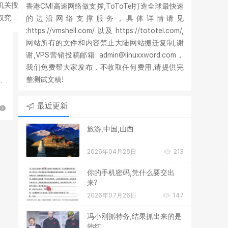
机关搜
香港CMI高速网络做支撑,ToToTel打造全球最快速
权究竟
的边沿网络支撑服务，具体详情请见
:https://vmshell.com/ 以及 https://tototel.com/,
网站所有的文件和内容禁止大陆网站搬迁复制,谢
谢,VPS营销投稿邮箱: admin@linuxxword.com，
我们免费帮大家发布，不收取任何费用,请提供完
整测试文稿!
最近更新
旅游,中国,山西
2026年04月28日
213
你的手机密码,凭什么要交出
来?
2026年07月26日
147
冯小刚抓特务,结果抓出来的是
韩红