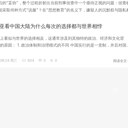
后的“妥协”，整个过程折射出当前刑事侦查中一个亟待正视的问题：侦查
采取何种方式“说服”？在“思想教育”的名义下，嫌疑人的沉默权与隐私
工具，它承...
亚看中国大陆为什么每次的选择都与世界相悖
上看似与世界的选择相反，这通常涉及到其独特的政治、经济和文化背
中国实行的是一党制，并且对国家
...
阅读全文
:38:24 周三
904
0
0