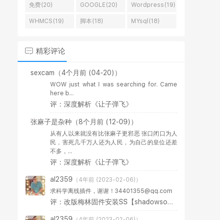
免费(20)
GOOGLE(20)
Wordpress(19)
WHMCS(19)
脚本(18)
MYsql(18)
精彩评论
sexcam
（4个月前 (04-20)）
WOW just what I was searching for. Came
here b...
评：深度解析《让子弹飞》
张麻子是杂种
（8个月前 (12-09)）
从有人以来就没有比张麻子更邪恶 张口闭口为人
民，害死几千万人还为人民，为自己的皇位还差
不多，...
评：深度解析《让子弹飞》
al2359
（4年前 (2023-02-06)）
求科学离线插件，谢谢！34401355@qq.com
评：改版梅林固件安装SS【shadowsocks】科学上网插件教程
al2359
（4年前 (2023-02-06)）