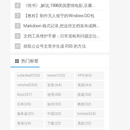
6
《
情
书
》
,
解
说
,
1
9
9
8
美
国
爱
情
电
影
,
豆
瓣
.
.
.
7
【
教
程
】
制
作
无
人
值
守
的
W
i
n
d
o
w
s
D
D
包
8
M
a
r
k
d
o
w
n
格
式
记
录
,
把
这
些
文
档
发
布
成
网
.
.
.
9
文
档
工
具
维
护
手
册
：
日
常
巡
检
和
问
题
定
位
.
.
.
10
抓
取
公
众
号
文
章
并
生
成
R
S
S
的
方
法
热门标签
soledad(120)
news(120)
VPS(65)
vmshell(63)
安装(44)
美国(44)
linux(37)
使用(36)
搭建(36)
日本(35)
如何(33)
教程(32)
服务器(31)
中国(25)
tototel(24)
香港(24)
下载(22)
系统(22)