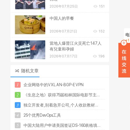
2026年07月25日
151
中国人的早餐
2026年07月21日
152
电
+1
當地人爆晉江火災死亡147人
在
有兒童和孕婦
2026年07月17日
196
W
随机文章
1
企
业
网
络
中
的
V
X
L
A
N
-
B
G
P
-
E
V
P
N
2
《
生
息
之
地
》
获
得
7
5
届
柏
林
国
际
电
影
节
主
.
.
.
3
独
立
开
发
者
,
别
着
急
开
公
司
,
个
人
收
款
教
材
.
.
.
4
2
5
个
优
秀
D
e
v
O
p
s
工
具
5
中
国
大
陆
用
户
申
请
美
国
签
证
D
S
-
1
6
0
表
格
填
.
.
.