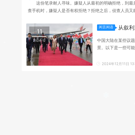
这份笔录耐人寻味。嫌疑人从最初的明确拒绝，到最
查手机时，嫌疑人是否有权拒绝？拒绝之后，侦查人员又能
获得了多大程度的保障？ 智能手机早已不是单纯的通讯
从叙利
闲言闲语
11
中国大陆在某些议题
2024-12
景。以下是一些可能的原因： 1. 政治体制和治理模式的不同 
的治理有很强的集权化
2024年12月11日 13