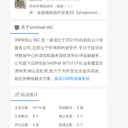
求科学离线插件，谢谢！！！
评：改版梅林固件安装SS【shadowsocks】科学上网插件教程
关于VmShell INC
VMSHELL INC 是一家成立于2021年的美国云计算
服务公司,总部位于怀俄明州谢里丹,专注于提供全
球数据中心的虚拟机服务器租赁和全球金融服务。
公司旗下品牌包括VmShell 和ToToTel,业务覆盖亚
洲和美洲以及欧洲,致力于为外贸企业提供高效、
稳定的网络解决方案。
购买CMI香港服务器
站点统计
文章总数： 3475 篇
草稿数目： 8 篇
分类数目： 9 个
独立页面： 0 个
评论总数： 4 条
链接总数： 0 个