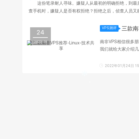
这份笔录耐人寻味。嫌疑人从最初的明确拒绝，到最
查手机时，嫌疑人是否有权拒绝？拒绝之后，侦查人员又能
获得了多大程度的保障？ 智能手机早已不是单纯的通讯
三款南
VPS测评
24
南非VPS相信很多
2022-01
我们就给大家介绍几款南
家专门经营国外VPS的
2022年01月24日 15