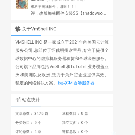
求科学离线插件，谢谢！！！
评：改版梅林固件安装SS【shadowsocks】科学上网插件教程
关于VmShell INC
VMSHELL INC 是一家成立于2021年的美国云计算
服务公司,总部位于怀俄明州谢里丹,专注于提供全
球数据中心的虚拟机服务器租赁和全球金融服务。
公司旗下品牌包括VmShell 和ToToTel,业务覆盖亚
洲和美洲以及欧洲,致力于为外贸企业提供高效、
稳定的网络解决方案。
购买CMI香港服务器
站点统计
文章总数： 3475 篇
草稿数目： 8 篇
分类数目： 9 个
独立页面： 0 个
评论总数： 4 条
链接总数： 0 个