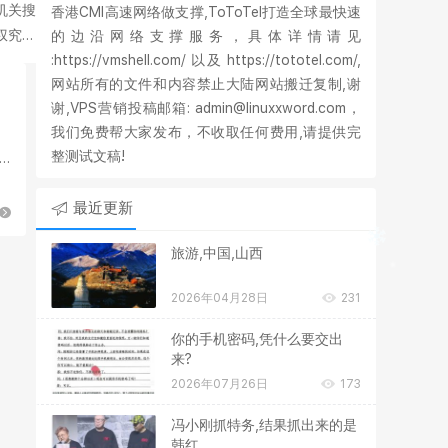
机关搜
香港CMI高速网络做支撑,ToToTel打造全球最快速
权究竟
的边沿网络支撑服务，具体详情请见
:https://vmshell.com/ 以及 https://tototel.com/,
网站所有的文件和内容禁止大陆网站搬迁复制,谢
谢,VPS营销投稿邮箱: admin@linuxxword.com，
我们免费帮大家发布，不收取任何费用,请提供完
整测试文稿!
最近更新
旅游,中国,山西
2026年04月28日
231
你的手机密码,凭什么要交出
来?
2026年07月26日
173
冯小刚抓特务,结果抓出来的是
韩红