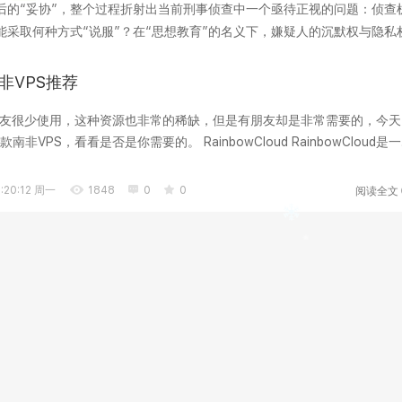
后的“妥协”，整个过程折射出当前刑事侦查中一个亟待正视的问题：侦查
采取何种方式“说服”？在“思想教育”的名义下，嫌疑人的沉默权与隐私
工具，它承...
非VPS推荐
朋友很少使用，这种资源也非常的稀缺，但是有朋友却是非常需要的，今天
非VPS，看看是否是你需要的。 RainbowCloud RainbowCloud是一
主机商，...
阅读全文
:20:12 周一
1848
0
0