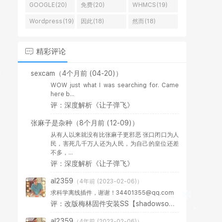
GOOGLE(20)
免费(20)
WHMCS(19)
Wordpress(19)
因此(18)
然而(18)
精彩评论
sexcam
（4个月前 (04-20)）
WOW just what I was searching for. Came
here b...
评：深度解析《让子弹飞》
张麻子是杂种
（8个月前 (12-09)）
从有人以来就没有比张麻子更邪恶 张口闭口为人
民，害死几千万人还为人民，为自己的皇位还差
不多，...
评：深度解析《让子弹飞》
al2359
（4年前 (2023-02-06)）
求科学离线插件，谢谢！34401355@qq.com
评：改版梅林固件安装SS【shadowsocks】科学上网插件教程
al2359
（4年前 (2023-02-06)）