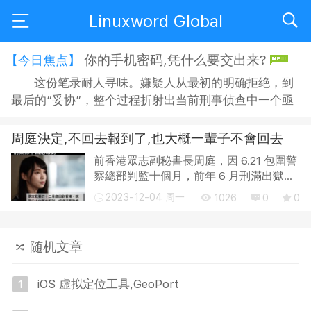
Linuxword Global
你的手机密码,凭什么要交出来?
【今日焦点】
这份笔录耐人寻味。嫌疑人从最初的明确拒绝，到
最后的“妥协”，整个过程折射出当前刑事侦查中一个亟
待正视的问题：侦查机关搜查手机时，嫌疑人是否有权
拒绝？拒绝之后，侦查人员又能采取何种方式“说服”？
周庭決定,不回去報到了,也大概一輩子不會回去
在“思想教育”的名义下，嫌疑人的沉默权与隐私权究竟
前香港眾志副秘書長周庭，因 6.21 包圍警
获得了多大程度的保障？ 智能手机早已不是单纯的通讯
察總部判監十個月，前年 6 月刑滿出獄，
工具，它承...
但她仍身負國安罪名，被指控勾結外國勢
2023-12-04 周一
1026
0
0
力被捕後獲准保釋，不過要交出旅遊證
件。她今日在社交媒體發文，透露自己在
國安...
随机文章
iOS 虚拟定位工具,GeoPort
1