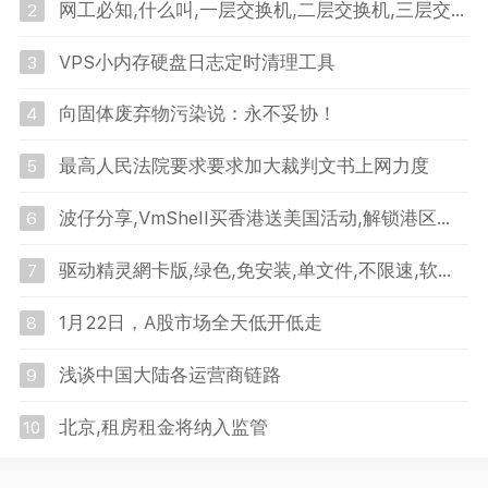
网工必知,什么叫,一层交换机,二层交换机,三层交换机
2
VPS小内存硬盘日志定时清理工具
3
向固体废弃物污染说：永不妥协！
4
最高人民法院要求要求加大裁判文书上网力度
5
波仔分享,VmShell买香港送美国活动,解锁港区媒体和美国AI,ToToTel,新增英国服务器,三日内退款
6
驱动精灵網卡版,绿色,免安装,单文件,不限速,软件下载地址
7
1月22日，A股市场全天低开低走
8
浅谈中国大陆各运营商链路
9
北京,租房租金将纳入监管
10