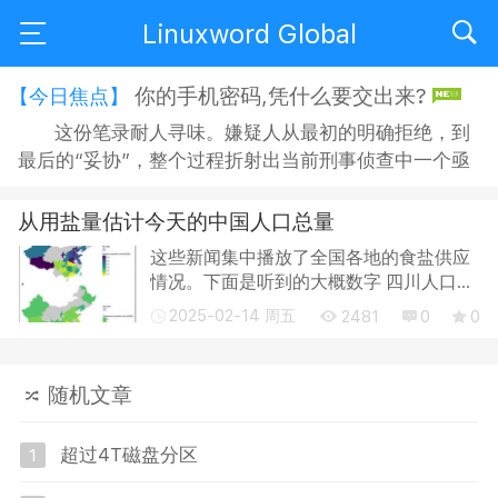
Linuxword Global
你的手机密码,凭什么要交出来?
【今日焦点】
这份笔录耐人寻味。嫌疑人从最初的明确拒绝，到
最后的“妥协”，整个过程折射出当前刑事侦查中一个亟
待正视的问题：侦查机关搜查手机时，嫌疑人是否有权
拒绝？拒绝之后，侦查人员又能采取何种方式“说服”？
从用盐量估计今天的中国人口总量
在“思想教育”的名义下，嫌疑人的沉默权与隐私权究竟
这些新闻集中播放了全国各地的食盐供应
获得了多大程度的保障？ 智能手机早已不是单纯的通讯
情况。下面是听到的大概数字 四川人口
工具，它承...
9000万，每年用盐50万吨。 河南人口应
2025-02-14 周五
2481
0
0
该是过亿，每年用盐55万吨。 上海每天食
盐供应1000吨，人口1600万。 郑州每天食
盐供应1...
随机文章
超过4T磁盘分区
1