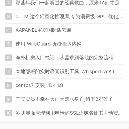
那些年我们一起听过的经典歌曲，原来TA们才是原唱
2
oLLM 这个轻量化推理库,专为消费级 GPU 优化,用 8GB 显存就能跑 80B 参数的大模型
3
AAPANEL宝塔国际版安装
4
使用 WireGuard 无缝接入内网
5
海外机房入门笔记：从需求到落地的完整流程
6
本地部署的实时语音识别工具-WhisperLiveKit
7
centos7 安装 JDK 1.8
8
宜宾卖员不幸在大雨天落水身亡,留下2岁孩子
9
X-UI界面管理利用申请的SSL泛域名证书手动安装XRAY,修改443端口(关闭Centos7的防火墙)
10